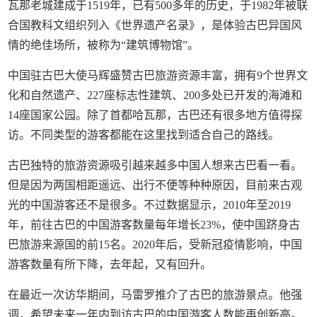
瓦那老城建成于1519年，已有500多年的历史，于1982年被联
合国教科文组织列入《世界遗产名录》，是体验古巴异国风
情的绝佳场所，被称为“建筑博物馆”。
中国驻古巴大使马辉盛赞古巴旅游资源丰富，拥有9个世界文
化和自然遗产、227座标志性建筑、200多处已开发的海滩和
14座国家公园。除了首都哈瓦那，古巴还有很多地方值得探
访。不同类型的游客都能在这里找到适合自己的路线。
古巴独特的旅游资源吸引越来越多中国人想来古巴看一看。
但是因为两国相距遥远、出行不便等种种原因，目前来古观
光的中国游客还不是很多。不过数据显示，2010年至2019
年，前往古巴的中国游客数量每年增长23%，使中国跻身古
巴旅游来源国的前15名。2020年后，受新冠疫情影响，中国
游客数量有所下降，去年起，又有回升。
在最近一次访华期间，马雷罗推介了古巴的旅游景点。他强
调，希望未来一年内到访古巴的中国游客人数能再创新高。