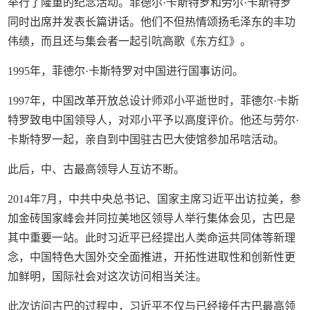
举行了隆重的纪念活动。菲德尔·卡斯特罗和劳尔·卡斯特罗
同时出席并发表长篇讲话。他们不但热情颂扬毛泽东的丰功
伟绩，而且还与集会者一起引吭高歌《东方红》。
1995年，菲德尔·卡斯特罗对中国进行国事访问。
1997年，中国改革开放总设计师邓小平逝世时，菲德尔·卡斯
特罗致电中国领导人，对邓小平予以高度评价。他还与劳尔·
卡斯特罗一起，亲自到中国驻古巴大使馆参加吊唁活动。
此后，中、古最高领导人互访不断。
2014年7月，中共中央总书记、国家主席习近平出访拉美，参
加金砖国家峰会并同拉美地区领导人举行集体会见，古巴是
其中重要一站。此时习近平已经提出人类命运共同体等新理
念，中国特色大国外交全面推进，开拓性进取性和创新性更
加鲜明，国际社会对这次访问相当关注。
此次访问古巴的过程中，习近平不仅与已经接任古巴最高领