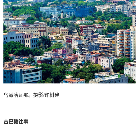
鸟瞰哈瓦那。摄影/许树建
古巴糖往事