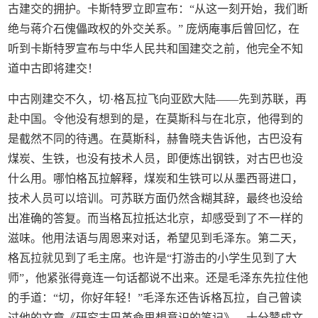
古建交的拥护。卡斯特罗立即宣布：“从这一刻开始，我们断
绝与蒋介石傀儡政权的外交关系。” 庞炳庵事后曾回忆，在
听到卡斯特罗宣布与中华人民共和国建交之前，他完全不知
道中古即将建交！
中古刚建交不久，切·格瓦拉飞向亚欧大陆——先到苏联，再
赴中国。令他没有想到的是，在莫斯科与在北京，他得到的
是截然不同的待遇。在莫斯科，赫鲁晓夫告诉他，古巴没有
煤炭、生铁，也没有技术人员，即便炼出钢铁，对古巴也没
什么用。哪怕格瓦拉解释，煤炭和生铁可以从墨西哥进口，
技术人员可以培训。可苏联方面仍然含糊其辞，最终也没给
出准确的答复。而当格瓦拉抵达北京，却感受到了不一样的
滋味。他用法语与周恩来对话，希望见到毛泽东。第二天，
格瓦拉就见到了毛主席。也许是“打游击的小学生见到了大
师”，他紧张得竟连一句话都说不出来。还是毛泽东先拉住他
的手道：“切，你好年轻！”毛泽东还告诉格瓦拉，自己曾读
过他的文章《研究古巴革命思想意识的笔记》，十分赞成文