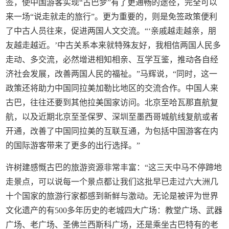
签，使中国游客实现“古巴梦”有了更通畅的途径，完全可以
来一场“说走就走的旅行”。更为重要的，则是免签政策便利
了中古人员往来，促进两国人文交流。“‘亲戚越走越亲，朋
友越走越近。’中古关系本来就特殊友好，我相信两国人民多
走动、多交流，必然增进相知相亲、互学互鉴，推动各自经
济社会发展，改善两国人民的福祉。”马辉说，“同时，这一
政策还将助力中国同拉美加勒比地区的交流合作。中国人来
古巴，往往还要到其他拉美国家访问。北京至哈瓦那直航复
航，以及近期北京至圣保罗、深圳至墨西哥城航线复航或者
开通，改善了中国同拉美的互联互通，为包括中国游客在内
的国际游客带来了更多的出行选择。”
许树建感慨古巴的旅游资源非常丰富：“这三天中马不停蹄地
走景点，可以说每一个景点都让我们这批早已走过六大洲几
十个国家的旅游行家都感到新鲜与激动。无论是被评为世界
文化遗产的有500多年历史的老城四大广场：教堂广场、武器
广场、老广场、圣佛兰西斯科广场，还是乘坐古巴特有的老