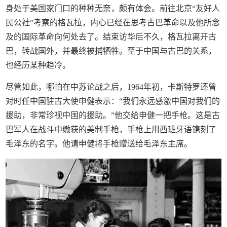
身处于美国家门口的种种无奈，颇有体会。前往北京“友好人
民公社”考察的格瓦拉，内心已经在思考古巴革命以及他所念
及的国际革命向何处去了。结束访华后不久，格瓦拉离开古
巴，转战国外，并最终被捕牺牲。至于中国与古巴的关系，
也经历某种趋冷。
尽管如此，哪怕在中苏论战之后，1964年初，卡斯特罗还曾
对时任中国驻古大使申健表示：“我们永远感激中国对我们的
援助，非常珍视中国的援助。”他交给申健一把手枪。这是古
巴军人在战斗中缴获的美制手枪，手枪上用西班牙语镌刻了
毛泽东的名字。他请申健将手枪赠送给毛泽东主席。