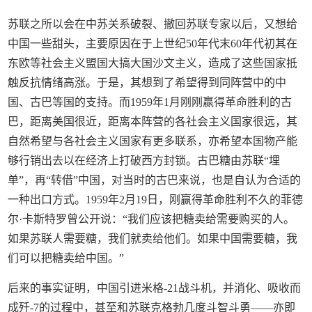
苏联之所以会在中苏关系破裂、撤回苏联专家以后，又想给
中国一些甜头，主要原因在于上世纪50年代末60年代初其在
东欧等社会主义盟国大搞大国沙文主义，造成了这些国家抵
触反抗情绪高涨。于是，其想到了希望得到同阵营中的中
国、古巴等国的支持。而1959年1月刚刚赢得革命胜利的古
巴，距离美国很近，距离本阵营的各社会主义国家很远，其
自然希望与各社会主义国家有更多联系，亦希望本国物产能
够行销出去以在经济上打破西方封锁。古巴糖由苏联“埋
单”，再“转借”中国，对当时的古巴来说，也是自认为合适的
一种出口方式。1959年2月19日，刚赢得革命胜利不久的菲德
尔·卡斯特罗曾公开说：“我们应该把糖卖给需要购买的人。
如果苏联人需要糖，我们就卖给他们。如果中国需要糖，我
们可以把糖卖给中国。”
后来的事实证明，中国引进米格-21战斗机，并消化、吸收而
成歼-7的过程中，甚至和苏联克格勃几度斗智斗勇——亦即