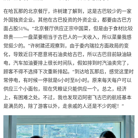
在哈瓦那的北京餐厅，许树建了解到，这是古巴较少的一家
外国独资企业。其他在古巴投资的外资企业，都要由古巴方
面占股51%。“北京餐厅供应正宗中国菜，但是由于食材比较
昂贵——一盘菜要相当于古巴人的一天收入，所以菜量我感
觉挺少的。”许树建还观察到，由于委内瑞拉方面政局的变
化，导致近日不愿意将石油卖给古巴，所以古巴目前缺油缺
电，汽车加油要排上很长时间队，假如排到时汽油卖完了，
顾客不得不选择下次重新排起。“到达哈瓦那后，感觉这里时
常停电，有时候一停就是6小时至8小时。原来每天每户可以
供应三个小面包，现在凭粮证只能供应一个。总之，经济
上，有困难之处。不过，我也发现迈阿密飞古巴的航班基本
是满员的，除了游客以外，走亲戚的人还是不少的呢！”