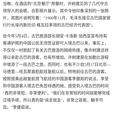
当晚，在酒店的“北京餐厅”用餐时，许树建见到了几代中古
领导人的会晤、合影照片展示。其中令他印象深刻的一张照
片，其图片说明写着：“1960年11月，毛泽东接见古巴国家银
行行长埃内斯托切·格瓦拉率领的古巴经济代表团”。
自今年5月4日，古巴旅游部长胡安·卡洛斯·加西亚宣布持有
普通护照的中国公民无须签证即可入境古巴以来，事实上，
不仅仅一时掀起了有关古巴旅游的网络热搜，像许树建这样
得以亲赴古巴的游客，也有所增加。许树建是在加勒比游程
中增添了一段古巴之旅，而同时，也有不少自5月17日北京—
马德里—哈瓦那直航航班复航以后，特地前往古巴的游客。
按照搭乘此趟复航首飞航班的中国游客李健茹的说法，享受
到中国游客入境古巴免签待遇的她，感受到入境古巴的时间
“真的非常短，非常便利”。“我们在非常短的时间就能够完成
过境手续，所以真的是‘说走就走’，非常之容易，触手可
及。”李健茹说。