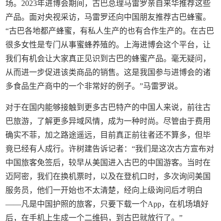
场。2023年进博会期间，古巴总理马雷罗亲自来华推荐这些
产品。面对央视采访，马雷罗还向中国朋友推荐古巴蜂蜜。
“古巴各地都产蜂蜜，有私人生产的也有合作生产的。在古巴
很多女性是专门从事蜜蜂养殖的。上海进博会这个平台，让
我们有机会让大家真正见识到古巴的蜂蜜产品。毫无疑问，
从而进一步促进该类商品的销售。这是我国参与进博会的诸
多食品生产商中的一个非常好的例子。”马雷罗说。
对于在国内能够接触到更多古巴特产的中国人来说，前往古
巴旅游，了解更多异域风情，成为一种时尚。尽管由于费用
确实不菲，加之路途遥远，目前真正前往者还不算多，但毕
竟已经有人成行。许树建告诉记者：“我们是这次古方宣布对
中国旅客免签后，较早从美国进入古巴的中国游客。当时在
迈阿密，我们在换机票时，以及在登机口时，多次询问美国
服务员，他们一开始也不太清楚，经向上级询问后才明白
——凡是中国护照的旅客，只要下载一个App，在机场填好
后，在手机上生成一个二维码，到古巴就放行了。”