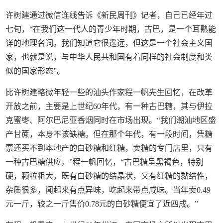
许树建通过微信连线告诉《新民周刊》记者，自己已经年过
七旬，“在我们这一代人的青少年时期，古巴，是一个耳熟能
详的地理名词。我们知道它很遥远，但这是一个社会主义国
家，也就是说，与中华人民共和国有着同样的社会制度和类
似的国家形态”。
比许树建略微年轻一些的汕头作家程一帆先生回忆，在改革
开放之前，主要是上世纪60年代，有一种古巴糖，其与伊拉
克蜜枣、阿尔巴尼亚香烟同时在市场出现。“我们潮汕地区盛
产甘蔗，本身不该缺糖。但在那个年代，有一段时间，凭糖
票还买不到本地产的白砂糖和红糖，卖糖的专门店里，只有
一种古巴糖供应。”程一帆回忆，“古巴糖呈黑褐色，特别
硬，颗粒粗大，既有白砂糖的结晶状，又有红糖的黏结性，
杂质很多，闻起来有点异味，吃起来带点咸味。当年卖0.49
元一斤，较之一斤售价0.78元的白砂糖便宜了近四成。”