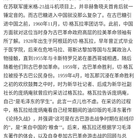
在苏联军援米格-21战斗机项目上，并非赫鲁晓夫首肯后就一
锤定音的。而古巴糖进入中国就没那么复杂了。在古巴糖引
进中国之前，1960年11月，切·格瓦拉率团访华。此前，中国
方面就对这位当时身为古巴革命政府高层的拉美革命领袖有
所了解。1928年出生于阿根廷的切·格瓦拉，早年曾正式毕业
于医学院，后来在危地马拉、哥斯达黎加等国与左翼政治人
物接触，直到1955年与卡斯特罗兄弟在墨西哥城相遇，随后
随着他们到古巴参加革命。1959年，古巴革命胜利，切·格瓦
拉被授予古巴公民身份。1959年4月，哈瓦那沉浸在革命胜利
之初的欢欣鼓舞之中时，时为新华社记者、后成为新华社副
社长的庞炳庵就曾应约采访过格瓦拉。格瓦拉告诉庞炳庵，
自己“是毛泽东的学生”。此言一点儿也不虚。在采访的过程
中，格瓦拉给庞炳庵看自己经常翻阅的油印版的毛泽东著作
《论持久战》，并强调“这可是在古巴游击战争时期在前线印
的”，是“来自中国的‘粮食’”。后来，格瓦拉还根据学习毛泽
东著作的体会，以及自身参加古巴革命游击战的回顾与总