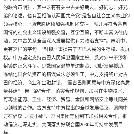
的联合声明》，其中既有有关中古是好朋友、好同志、好兄
弟的论述，也有互相确认两国共产党“是各自社会主义事业的
领导核心”，“两党愿继续加强机制化交往，就开展符合各自
国情的社会主义建设加强交流，互学互鉴，不断丰富交往内
涵，为中古关系全面深入发展提供有力政治支撑”。声明中，
更有这样的字句：“封锁严重损害了古巴人民的生存权、发展
权。中方坚定支持古巴人民捍卫国家主权、反对外来干涉和
封锁的正义斗争。少数国家滥施单边制裁、切断发展援助、
冻结他国合法资产的错误做法必须纠正。中方支持终止对古
巴的经济、商业和金融封锁。”而古巴则同意与中方深化高质
量共建“一带一路”合作，落实合作规划，加强在生物技术、
可再生能源、卫生、经济、贸易、金融和网络安全等共同关
心领域的合作。古方支持中方提出的全球发展倡议，愿同中
方在倡议“之友小组”、77国集团等机制下加强相关合作，推
动倡议走深走实，共同落实好联合国2030年可持续发展目
标。