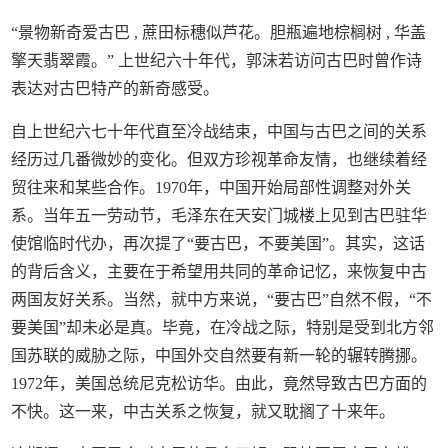
“景物新奇爱古巴 , 蔗田标穗似芦花。胆瓶遍地棕榈树 , 华盖
擎天翡翠霞。” 上世纪六十年代，郭沫若访问古巴时曾作诗
表达对古巴特产的新奇感受。
自上世纪六七十年代直至冷战结束，中国与古巴之间的关系
经历过几番微妙的变化。但双方珍视革命友情，也继续着经
贸往来和某些合作。1970年，中国开始局部性调整对外关
系。当年五一劳动节，毛泽东在天安门城楼上见到古巴驻华
使馆临时代办，再次提了“要古巴，不要美国”。其实，这话
的背后含义，主要在于希望用共同的革命记忆，来恢复中古
两国友好关系。当然，就中方来说，“要古巴”自然不假，“不
要美国”却未必是真。毕竟，在冷战之际，特别是受到北方邻
国苏联的威胁之际，中国外交自然要有新一轮的辗转腾挪。
1972年，美国总统尼克松访华。由此，竟然导致古巴方面的
不快。这一来，中古关系之恢复，就又耽搁了十来年。