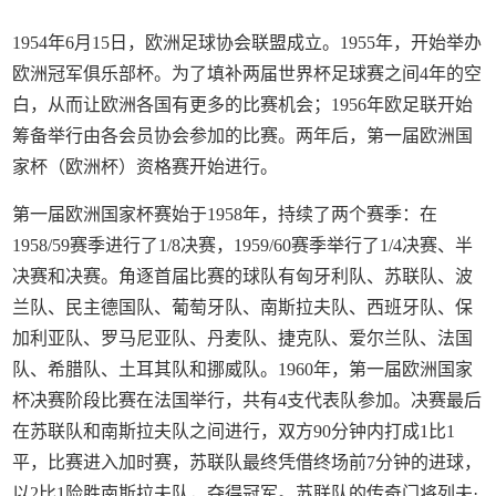
1954年6月15日，欧洲足球协会联盟成立。1955年，开始举办
欧洲冠军俱乐部杯。为了填补两届世界杯足球赛之间4年的空
白，从而让欧洲各国有更多的比赛机会；1956年欧足联开始
筹备举行由各会员协会参加的比赛。两年后，第一届欧洲国
家杯（欧洲杯）资格赛开始进行。
第一届欧洲国家杯赛始于1958年，持续了两个赛季：在
1958/59赛季进行了1/8决赛，1959/60赛季举行了1/4决赛、半
决赛和决赛。角逐首届比赛的球队有匈牙利队、苏联队、波
兰队、民主德国队、葡萄牙队、南斯拉夫队、西班牙队、保
加利亚队、罗马尼亚队、丹麦队、捷克队、爱尔兰队、法国
队、希腊队、土耳其队和挪威队。1960年，第一届欧洲国家
杯决赛阶段比赛在法国举行，共有4支代表队参加。决赛最后
在苏联队和南斯拉夫队之间进行，双方90分钟内打成1比1
平，比赛进入加时赛，苏联队最终凭借终场前7分钟的进球，
以2比1险胜南斯拉夫队，夺得冠军。苏联队的传奇门将列夫·