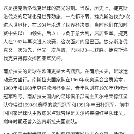
这是捷克斯洛伐克足球的高光时刻。当然，历史上，捷克斯
洛伐克的足球也是世界劲旅，一点都不弱。捷克斯洛伐克8次
进入世界杯，在1934年杀进了世界杯决赛，当时他们在加时
赛中先以1—0领先，后以1—2负于意大利，屈居亚军。捷克
人在1962年再次进入决赛，这次面对的是巴西。捷克斯洛伐
克又一次领先，但又一次落败，巴西以3—1获胜。捷克斯洛
伐克只得再次捧回亚军奖杯。
南斯拉夫的足球在欧洲更是大名鼎鼎。在南斯拉夫，足球运
动最为盛行。南斯拉夫国家队在1960年获奥运会金质奖章，
1960年和1968年夺得欧洲杯亚军，青年队则在1978年获欧洲
冠军称号。南斯拉夫国内的足球俱乐部霸主贝尔格莱德红星
队夺得过1990/91赛季的欧冠冠军和1991年丰田杯冠军。前中
国国家足球队主教练米卢就曾经是贝尔格莱德红星队球员，
巅峰时期还曾入选南斯拉夫国家队。