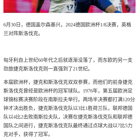
6月30日，德国盖尔森基兴，2024德国欧洲杯1/8决赛，英格
兰对阵斯洛伐克。
匈牙利自上世纪60年代之后就逐渐没落了，而东欧的另一支
劲旅捷克斯洛伐克则一直强到了21世纪。
本届欧洲杯，捷克和斯洛伐克双双参赛，而他们的前身捷克
斯洛伐克曾经是欧洲杯的冠军球队。1976年，第五届欧洲足
球锦标赛决赛阶段在南斯拉夫举行。两场半决赛都打满120分
钟才决出胜负，捷克斯洛伐克队以3比1胜荷兰队，联邦德国
队以4比2击败南斯拉夫队，决赛在捷克斯洛伐克队和联邦德
国队之间进行，捷克斯洛伐克队最终通过点球大战以7比5力
克对手，获得了冠军。