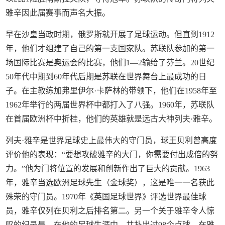
雅辛因此届赛事而声名大振。
早在沙皇当政时期，俄罗斯就开展了足球运动。但直到1912
年，他们才组建了自己的第一支国家队。苏联队参加的第一
场国际比赛是奥运会的比赛，他们1—2输给了芬兰。20世纪
50年代中期到60年代后期是苏联在世界舞台上最成功的日
子。在主教练加弗里伊尔·卡萨林的带领下，他们在1958年至
1962年举行的两届世界杯中都打入了八强。1960年，苏联队
在首届欧洲杯中折桂，他们的英雄就是远古大神列夫·雅辛。
列夫·雅辛是世界足球史上最伟大的守门员，球王贝利曾高度
评价他的表现：“要想攻破雅辛的大门，你需要付出成倍的努
力。”他为门将位置的发展和创新作出了巨大的贡献。1963
年，雅辛当选欧洲足球先生（金球奖），这是唯一一名获此
殊荣的守门员。1970年《英国足球世界》评选世界最佳球
员，雅辛仅列在贝利之后排名第二。另一个关于雅辛令人惊
叹的纪录是，在他的足球生涯中，共扑出过98个点球。在雅