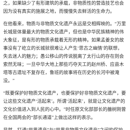
之，如果缺少了有形建筑的承载，非物质性的营造技艺也会
因为没有真实的施展之地，而慢慢失去鲜活的生命力。
在他看来，物质与非物质文化遗产永远是交相辉映的。“万里
长城是体量最大的物质文化遗产，但也是中华民族精神的伟
大象征，是有形的物质承载着无形的精神。如果孟姜女的故
事没有了屹立的长城就很难让人产生‘思古之幽情’的联想，
失去迷人的魅力；愚公移山的传说脱离了太行山的存在则会
索然无味；一旦中华大地上那些巧夺天工的赵州桥、应县木
塔等古遗址不复存在，鲁班的故事将在历史的长河中被淹
没。”
“既要保护好物质文化遗产，也要保护好非物质文化遗产，要
让这些文化遗产‘活起来’。所谓‘活起来’，就是让文化遗产的
文化价值进入到人民的心中。”时任原文化部部长的雒树刚曾
在全国两会的“部长通道”上做出这样的表示。
显然，打通“世界遗产”与“世界非物质文化遗产”之间的保护