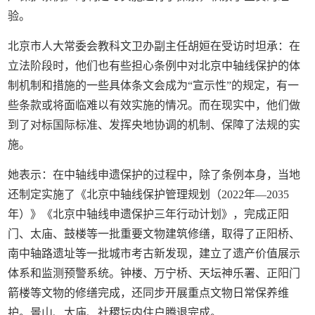
验。
北京市人大常委会教科文卫办副主任胡姮在受访时坦承：在
立法阶段时，他们也有些担心条例中对北京中轴线保护的体
制机制和措施的一些具体条文会成为“宣示性”的规定，有一
些条款或将面临难以有效实施的情况。而在现实中，他们做
到了对标国际标准、发挥央地协调的机制、保障了法规的实
施。
她表示：在中轴线申遗保护的过程中，除了条例本身，当地
还制定实施了《北京中轴线保护管理规划（2022年—2035
年）》《北京中轴线申遗保护三年行动计划》，完成正阳
门、太庙、鼓楼等一批重要文物建筑修缮，取得了正阳桥、
南中轴路遗址等一批城市考古新发现，建立了遗产价值展示
体系和监测预警系统。钟楼、万宁桥、天坛神乐署、正阳门
箭楼等文物的修缮完成，还同步开展重点文物日常保养维
护。景山、太庙、社稷坛内住户腾退完成。