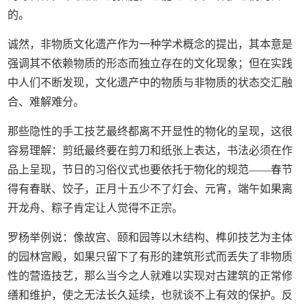
的。
诚然，非物质文化遗产作为一种学术概念的提出，其本意是
强调其不依赖物质的形态而独立存在的文化现象；但在实践
中人们不断发现，文化遗产中的物质与非物质的状态交汇融
合、难解难分。
那些隐性的手工技艺最终都离不开显性的物化的呈现，这很
容易理解：剪纸最终要在剪刀和纸张上表达，书法必须在作
品上呈现，节日的习俗仪式也要依托于物化的规范——春节
得有春联、饺子，正月十五少不了灯会、元宵，端午如果离
开龙舟、粽子肯定让人觉得不正宗。
罗杨举例说：像故宫、颐和园等以木结构、榫卯技艺为主体
的园林宫殿，如果只留下了有形的建筑形式而丢失了非物质
性的营造技艺，那么当今之人就难以实现对古建筑的正常修
缮和维护，使之无法长久延续，也就谈不上有效的保护。反