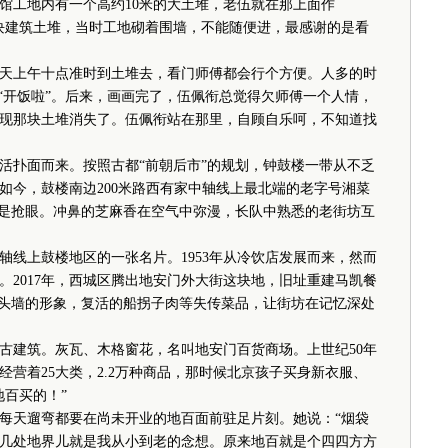
馆工地内有一个高约10米的大土堆，老伍就在那上面作
块建筑土堆，当时工地砌着围墙，不能随便进，最感谢的是看
上午十点准时到土堆去，看门师傅都会行个方便。人多的时
“开饭啦”。后来，画画完了，伍佩衔总觉得欠师傅一个人情，
现那块土堆消失了。伍佩衔站在那里，自顾自乐呵，不知道找
扑面而来。按照古都“前朝后市”的规划，钟鼓楼一带从不乏
如今，鼓楼南边200米路西有家中轴线上最北端的老字号湘菜
很是抢眼。冲鼻的芝麻香在空气中弥漫，长队中熟悉的老街坊互
上鼓楼地区的一张名片。1953年从冷饮店发展而来，然而
。2017年，西城区腾出地安门外大街这块地，旧址重建马凯餐
马头墙的形象，复活的船拐子肉等失传菜品，让街坊在记忆深处
建筑。灰瓦、木格窗花，名叫地安门百货商场。上世纪50年
营着25大类，2.2万种商品，那时候北京孩子买身新衣服、
百买的！”
天遛弯都要在尚未开业的地百面前驻足片刻。她说：“烟袋
几处地界儿就是我从小到老的念想。原来地百就是个四四方方