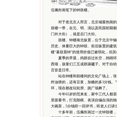
伍佩衔画笔下的钟鼓楼。
对于老北京人而言，北京城最热闹的地
鼓楼一带，在元、明、清以及民国初期都
门外大街），就是后门大街。
鼓楼、钟楼南北纵置，位于北京中轴线
历史、体量巨大的钟鼓、前后纵置的建筑
楼“暮鼓晨钟”的使用价值已被弱化，但
夏季的早晨，鸽群掠过长空，鸽哨环绕
西墙，孩童们三五成群踢毽子。对于自幼
言皆是日常。
站在钟楼和鼓楼间的文化广场上，张大
炸油饼的，还有豆浆，加糖的多3分钱。
环，现在都改玩轮滑、跳广场舞了。
今年65岁的范来友，家中三代人都居
里面看书，打克朗棋、表演自编自演的独
大碗茶，5分钱听一回评书，听老人们讲
十多年前，伍佩衔画过一次钟鼓楼，那