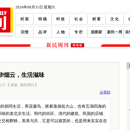
2024年08月31日 星期六
封 面
特 稿
时 政
社 会
财 富
文 化
区情
品 评
人 物
专 栏
观察家
新民一周
采
华烟云，生活滋味
8-27 【 来源 : 新民周刊 】
阅读数：
367
分享到
在的胡同生活，养花遛鸟，摇着蒲扇侃大山，也有五湖四海的
原味的老北京生活。明代的街区、清代的建筑、民国的店铺、
史交相辉映，美美与共，它是可以观赏的，也是用来实实在在