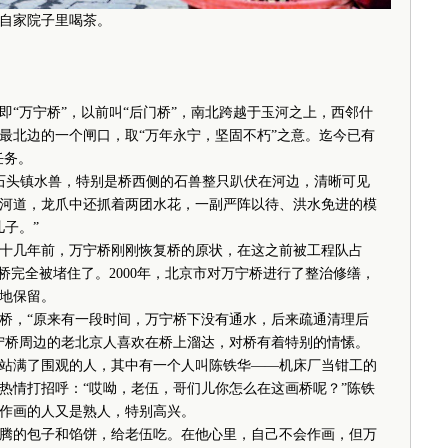
自家院子里喝茶。
万宁桥”，以前叫“后门桥”，南北跨越于玉河之上，西邻什
最北边的一个闸口，取“万年永宁，坚固不朽”之意。迄今已有
任务。
头镇水兽，特别是桥西侧的石兽整只趴伏在河边，清晰可见
河道，龙爪中还抓着两团水花，一副严阵以待、洪水免进的模
子。”
几年前，万宁桥刚刚恢复桥的原状，在这之前被工程队占
桥完全被堵住了。2000年，北京市对万宁桥进行了整治修缮，
地保留。
桥，“原来有一段时间，万宁桥下没有通水，后来疏通清理后
宁桥周边的老北京人喜欢在桥上溜达，对桥有着特别的情愫。
满了围观的人，其中有一个人叫陈铁华——机床厂当钳工的
热情打招呼：“哎呦，老伍，哥们儿你怎么在这画桥呢？”陈铁
作画的人又是熟人，特别高兴。
的包子和馅饼，给老伍吃。在他心里，自己不会作画，但万