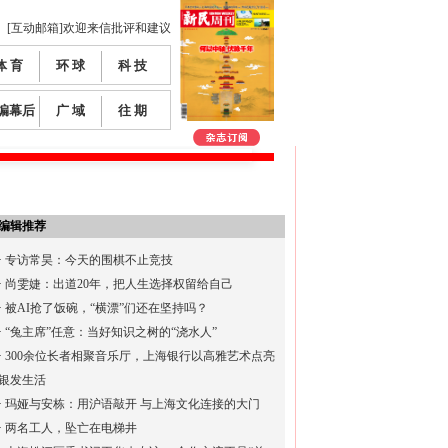
[互动邮箱]欢迎来信批评和建议
体 育
环 球
科 技
编幕后
广 域
往 期
编辑推荐
·
专访常昊：今天的围棋不止竞技
·
尚雯婕：出道20年，把人生选择权留给自己
·
被AI抢了饭碗，“横漂”们还在坚持吗？
·
“兔主席”任意：当好知识之树的“浇水人”
·
300余位长者相聚音乐厅，上海银行以高雅艺术点亮
银发生活
·
玛娅与安栋：用沪语敲开 与上海文化连接的大门
·
两名工人，坠亡在电梯井