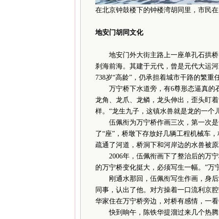
在北京钟鼓楼下的钟楼湾胡同里，市民在
地安门胡同文化
地安门外大街主路上一座单孔石拱桥即“
刹海前海。其建于元代，曾是元代大运河
738岁“高龄”，仍承担着城市干路的繁重
万宁桥下水道旁，有6尊形态逼真的石
龙角、龙爪、龙鳞，龙头伸出，歪头盯着
样。“龙生九子，这镇水兽就是龙的一个儿
伍佩衔为万宁桥作画三次，第一次是十
了“座”，桥墩下存放好几辆工程机械车，
疏通了河道，桥洞下和河岸边的水兽被原
2006年，伍佩衔画下了整治后的万宁
的万宁桥变化挺大，必须写生一幅。”万
刚通水那回，伍佩衔写生作画，身后站
同事，认出了他。对方操着一口流利京腔
华家住在万宁桥旁边，对桥有感情，一看
快到晌午，陈铁华提溜过来几个热腾腾