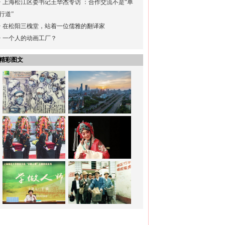
·
上海松江区委书记王华杰专访 ：合作交流不是“单
行道”
·
在松阳三槐堂，站着一位儒雅的翻译家
·
一个人的动画工厂？
精彩图文