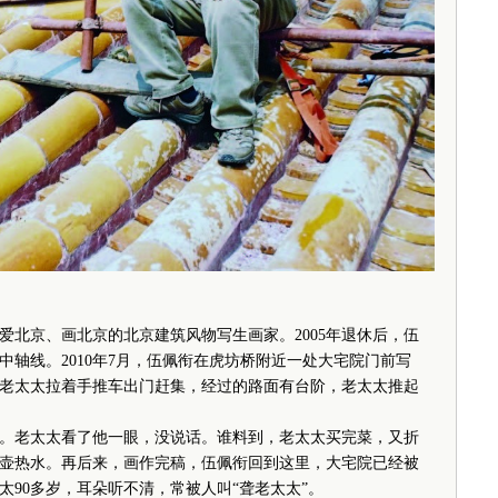
爱北京、画北京的北京建筑风物写生画家。2005年退休后，伍
轴线。2010年7月，伍佩衔在虎坊桥附近一处大宅院门前写
老太太拉着手推车出门赶集，经过的路面有台阶，老太太推起
老太太看了他一眼，没说话。谁料到，老太太买完菜，又折
壶热水。再后来，画作完稿，伍佩衔回到这里，大宅院已经被
90多岁，耳朵听不清，常被人叫“聋老太太”。