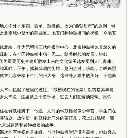
方不外乎东四、西单、鼓楼前。因为“前朝后市”的原则，钟
是北京城中繁华的商业区。地安门到钟鼓楼间的街道（今地安
北端，作为元明清三代的报时中心，北京钟鼓楼以其悠久的
规制，在全国钟鼓楼中独一无二。随着时代的发展，钟鼓
其作为重要历史古建所散发出来的文化氛围越发受到人们青睐。
耳畔；正午，摇着蒲扇的街坊，悠闲走过；傍晚，余晖映照
就在北京鼓楼下生活的张大爷，这些外人眼中的美好，于他而
爷回忆起了这里的过往。“鼓楼现在的售票厅以前是卖早餐
”张大爷说，这里就是个游乐场，过去人们在这抽陀螺、滚铁
住在钟鼓楼脚下，他说，儿时的钟鼓楼就像少年宫，学生们在
幕话剧。放学后，到鼓楼北门外的茶馆儿，花上2分钱喝一碗
北京城建造和铸钟娘娘的故事。
次的写生视角是俯瞰。当时钟鼓楼附近没有高楼，但鼓楼东