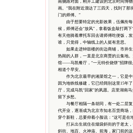
南侧路对面，刚开工建设的北京时间博物
画。“我在附近溜达了三四天，找到了那
门的师傅。”
由于想要特定的光影效果，伍佩衔每天
候，师傅还会“放风”，拿着饭盒敲打两下
有天他骑着摩托车回去请师傅吃便饭，发
谁，只觉得，中轴线上的人挺有意思。
如果走进钟鼓楼的街边商铺，市井生活
热闹的人群，一直是北京商贾的云集地。
馆——马凯餐厅，“一元特价烧饼”招牌
相道个早安。
作为北京最早的湘菜馆之一，它是中轴线
因为地铁线修建，它已经阔别这里15年了
厅，完成马凯“回家”的夙愿。店里湖南
留下乡愁。
与餐厅相隔一条胡同，有一处二层复古
代开业，逐渐成为北京市知名百货商场，经
穿个新鞋，总要仰着小脸说：“这可是在地
打从出生就住在烟袋斜街的于老太，每
斜街、地百、火神庙、前海，家门前的这