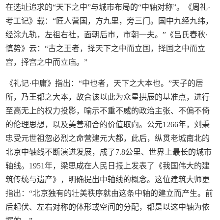
在选址追求的“天下之中”与城市布局的“中轴对称”。《周礼·
考工记》载：“匠人营国，方九里，旁三门。国中九经九纬，
经涂九轨，左祖右社，面朝后市，市朝一夫。”《吕氏春秋·
慎势》云：“古之王者，择天下之中而立国，择国之中而立
宫，择宫之中而立庙。”
《礼记·中庸》指出：“中也者，天下之大本也。”天子的居
所，乃王都之大本，故合该以此为众星拱辰的基准点，进行
至高无上的权力投影，喻示不重不威的政治主张、不偏不倚
的伦理思想，以及美善和合的价值取向。公元1266年，刘秉
忠受元世祖忽必烈之命营建元大都，此后，纵贯老城南北的
北京中轴线不断演进发展，成了7.8公里、世界上最长的城市
轴线。1951年，梁思成在人民日报上发表了《我国伟大的建
筑传统与遗产》，明确提出中轴线的概念。这位建筑大师更
指出：“北京独有的壮美秩序就由这条中轴的建立而产生。前
后起伏、左右对称的体形或空间的分配，都是以这中轴为依