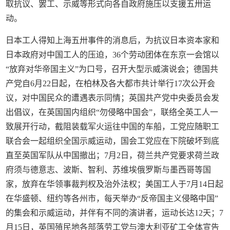
取抗议、罢工、示威等形式向各自政府施压以支援五卅运
动。
日本工人得知上海五卅事件的消息后，为抗议日本资本家和
日本政府对中国工人的压迫，36个劳动团体在东京一会馆以
“放弃对华帝国主义”为口号，召开大型示威演说会；德国共
产党自6月22日起，在柏林及各大都市共计举行17次公开会
议，对中国民众的遭遇表示同情；英国共产党中央委员会发
出倡议，在英国国内组织“勿侵略中国会”，联络全英工人一
致展开行动，截阻装载军火运往中国的车船，工党应随职工
联合会一起组织全国示威运动，国会工党应在下院破坏到底
直至英国军队从中国撤出；7月2日，荷兰共产党要求荷兰政
府须与德意志、波斯、智利、苏维埃俄罗斯与墨西哥等国
家，放弃在华领事裁判权及治外法权；美国工人于7月14日起
在华盛顿、纽约等各州市，每天举办“反帝国主义侵略中国”
的集会和示威运动，并伴有不同的演讲者，运动长达12天；7
月15日，英国殖民地各部落劳工党与澳大利亚矿工全体宣告