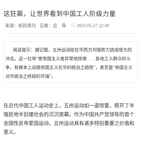
这狂飙，让世界看到中国工人阶级力量
来源：新民周刊
记者：应 琛
2025-05-27 22:49
阅读提示：据记载，五卅运动给在华西方列强势力造成很大的
冲击。这一壮举“使帝国主义者异常地惊惧……各地工人群众的斗
争，有根本上动摇帝国主义在华的统治之趋势”，甚至是“帝国主义
对华统治之终结的开端”。
在近代中国工人运动史上，五卅运动如一道惊雷，劈开了半
殖民地半封建社会的沉沉夜幕。作为中国共产党领导的首个
全国性反帝爱国运动，五卅运动具有诸多特别重要之价值和
意义。