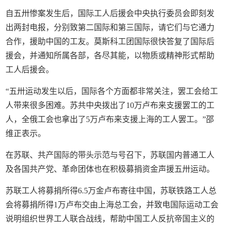
自五卅惨案发生后，国际工人后援会中央执行委员会即刻发
出两封电报，分别致第二国际和第三国际，请它们与它通力
合作，援助中国的工友。莫斯科工团国际很快答复了国际后
援会，并通知所属各部，各尽其能，以物质或精神形式帮助
工人后援会。
“五卅运动发生以后，国际各个方面都非常关注，罢工会给工
人带来很多困难。苏共中央拨出了10万卢布来支援罢工的工
人，全俄工会也拿出了5万卢布来支援上海的工人罢工。”邵
维正表示。
在苏联、共产国际的带头示范与号召下，苏联国内普通工人
及各国共产党、革命团体也在积极募捐资金声援五卅运动。
苏联工人将募捐所得6.5万金卢布寄往中国，苏联铁路工人总
会将募捐所得1万卢布交由上海总工会，并致电国际运动工会
说明组织世界工人联合战线，帮助中国工人反抗帝国主义的