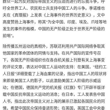
群众一起为反对国际帝国主义的压迫而进行的忘我斗争，呼
吁全世界工人、农民和士兵支持中国工人的斗争。季诺维也
夫在《真理报》上发表《上海事件的世界历史意义》，文中
高度赞扬上海事件，称其“为全中国、印度、埃及、爪哇等地
发生的事件的楷模，中国的无产阶级正处于世界无产阶级的
前哨”。
除传播五卅运动的真相外，苏联还利用共产国际网络争取其
他国家的革命团体的同情与支持。在共产国际的宣传号召
下，各国无产阶级组织也在各自机关报上刊登有关上海事变
的评论文章，表达对中国工人运动的支持：在美国，“纽约工
人日报”详细登载了上海血案的记录，指出中国工人的现状将
来即是美国工人的影子，以此激励美国工人阶级的示威运
动；在德国，德国共产党的机关报《红旗》专门开辟半版详
载中国反抗帝国主义运动的消息；在日本，工人发表告中国
人书，指出此次帝国主义对上海的屠杀已激起各国民众的同
情，希望中国民众保持奋进形势；在英国，英国工会中央委