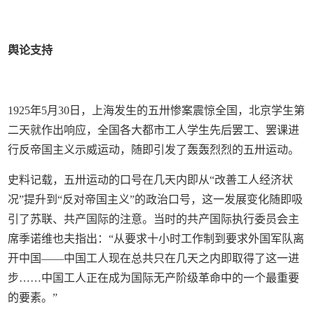
舆论支持
1925年5月30日，上海发生的五卅惨案震惊全国，北京学生第
二天就作出响应，全国各大都市工人学生先后罢工、罢课进
行反帝国主义示威运动，随即引发了轰轰烈烈的五卅运动。
史料记载，五卅运动的口号在几天内即从“改善工人经济状
况”提升到“反对帝国主义”的政治口号，这一发展变化随即吸
引了苏联、共产国际的注意。当时的共产国际执行委员会主
席季诺维也夫指出：“从要求十小时工作制到要求外国军队离
开中国——中国工人现在总共只在几天之内即取得了这一进
步……中国工人正在成为国际无产阶级革命中的一个最重要
的要素。”