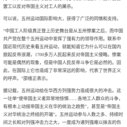
罢工以反对帝国主义对工人的屠杀。
可以说，五卅运动国际影响大，获得了广泛的同情和支持。
“中国工人阶级真正登上历史舞台是从五卅惨案之后，而中国
共产党在整个五卅运动中发挥了强有力的领导作用。联系中
国近现代历史来看五卅运动，就能知道它为什么可以在国内
掀起反帝浪潮，1700多万人民起来反对帝国主义侵略。惨案
可能是偶然的现象，但是中国人民反帝斗争它是必然的。因
此，在国际上它也造成了非常深远的影响，代表了世界正义
的呼声。”邵维正表示。
据记载，五卅运动给在华西方列强势力造成很大的冲击。这
一壮举“使帝国主义者异常地惊惧……各地工人群众的斗争，
有根本上动摇帝国主义在华的统治之趋势”，甚至是“帝国主
义对华统治之终结的开端”。五卅运动参与人数之多、持续时
间之长和对列强冲击力之大，一度成为诸列强难以抹去的伤