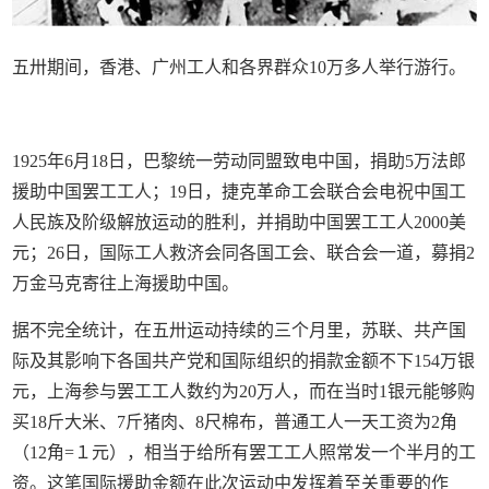
五卅期间，香港、广州工人和各界群众10万多人举行游行。
1925年6月18日，巴黎统一劳动同盟致电中国，捐助5万法郎
援助中国罢工工人；19日，捷克革命工会联合会电祝中国工
人民族及阶级解放运动的胜利，并捐助中国罢工工人2000美
元；26日，国际工人救济会同各国工会、联合会一道，募捐2
万金马克寄往上海援助中国。
据不完全统计，在五卅运动持续的三个月里，苏联、共产国
际及其影响下各国共产党和国际组织的捐款金额不下154万银
元，上海参与罢工工人数约为20万人，而在当时1银元能够购
买18斤大米、7斤猪肉、8尺棉布，普通工人一天工资为2角
（12角=１元），相当于给所有罢工工人照常发一个半月的工
资。这笔国际援助金额在此次运动中发挥着至关重要的作