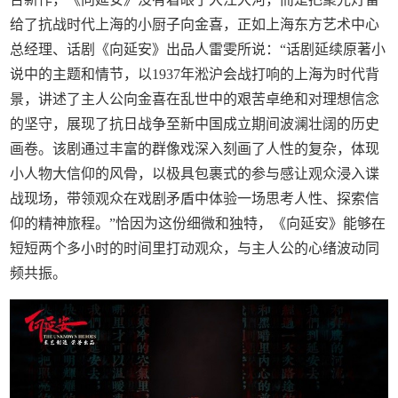
给了抗战时代上海的小厨子向金喜，正如上海东方艺术中心
总经理、话剧《向延安》出品人雷雯所说：“话剧延续原著小
说中的主题和情节，以1937年淞沪会战打响的上海为时代背
景，讲述了主人公向金喜在乱世中的艰苦卓绝和对理想信念
的坚守，展现了抗日战争至新中国成立期间波澜壮阔的历史
画卷。该剧通过丰富的群像戏深入刻画了人性的复杂，体现
小人物大信仰的风骨，以极具包裹式的参与感让观众浸入谍
战现场，带领观众在戏剧矛盾中体验一场思考人性、探索信
仰的精神旅程。”恰因为这份细微和独特，《向延安》能够在
短短两个多小时的时间里打动观众，与主人公的心绪波动同
频共振。