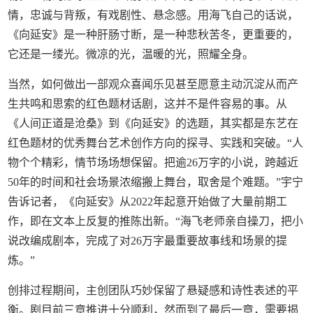
情，忠诚与背叛，有戏剧性、悬念感。用海飞自己的话说，
《向延安》是一种肝肠寸断，是一种悲秋苦冬，更重要的，
它还是一缕光。微凉的光，温暖的光，照耀全身。
当然，如何做出一部观众喜闻乐见甚至愿意主动沉淀从而产
生共鸣和思索的红色题材话剧，这并不是件容易的事。从
《人间正道是沧桑》到《向延安》的选题，其实都是东艺在
红色题材的优秀舞台艺术创作方向的探寻、实践和突破。“人
物个个精彩，情节场场想保留。把逾26万字的小说，跨越近
50年的时间和社会场景浓缩搬上舞台，取舍是个难题。”宇宁
告诉记者，《向延安》从2022年起意开始做了大量前期工
作，即在文本上反复的推陈出新。“海飞老师亲自操刀，把小
说改编成剧本，完成了对26万字最重要故事线和场景的提
炼。”
创排过程期间，主创团队巧妙保留了悬疑感和诗性表述的平
衡。剧目前三章推进十分顺利，然而到了最后一章，需要揭