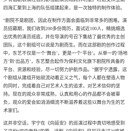
四海汇聚到上海的队伍组建起来，是一次独特的制作体验。
“剧院不是剧团，因此在制作方面会面临到非常多的困难。演
员招募期，我们收到200多份简历，面试近100人，精挑细选
出优秀的演员班底，并在导演的号召下集结了最优秀的主创
团队，这个剧组可以说是为剧而生。而在这部剧的创作过程
中，东艺不仅是一个‘舞台’，更是一个‘平台’。从单一的‘场地
方’到‘出品方’，东艺整合起作为保利文化旗下剧院所具备的
平台、资源和经验，尽一切努力护航作品。”据宇宁透露，这
个剧组从建组开始就流动着正义之气，每个人都在塑造人物
的同时，完成着自己对艺术人生的追求，对艺术信仰的坚
持。现在的观众非常成熟，认真和用心的作品都不会被辜
负，观众的爱会如涓涓细流不断滋养着这些以舞台为生的艺
术家们。
这并非空话，宇宁在《向延安》的巡演过程中真切地感受到