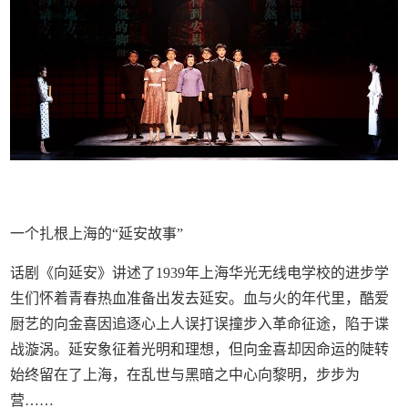
一个扎根上海的“延安故事”
话剧《向延安》讲述了1939年上海华光无线电学校的进步学
生们怀着青春热血准备出发去延安。血与火的年代里，酷爱
厨艺的向金喜因追逐心上人误打误撞步入革命征途，陷于谍
战漩涡。延安象征着光明和理想，但向金喜却因命运的陡转
始终留在了上海，在乱世与黑暗之中心向黎明，步步为
营……