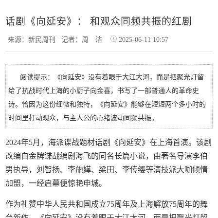
话剧《向延安》： 和观众同频共振的红剧
来源：新民周刊
记者：周 洁
2025-06-11 10:57
阅读提示：《向延安》没有着眼于大江大河，而是把聚光灯留
给了抗战时代上海的小厨子向金喜，书写了一部普通人的革命史
诗。恰因为这份细微和独特，《向延安》能够在短短两个多小时的
时间里打动观众，与主人公的心绪波动同频共振。
2024年5月，海派谍战题材话剧《向延安》在上海首演。该剧
改编自金牌谍战编剧海飞的同名长篇小说，由著名导演李伯
男执导，刘智扬、李施嬅、梁田、李传缨等演技派大咖倾情
加盟，一经启幕便惊艳申城。
作为礼赞中华人民共和国成立75周年及上海解放75周年的舞
台新作，《向延安》没有着眼于大江大河，而是把聚光灯留