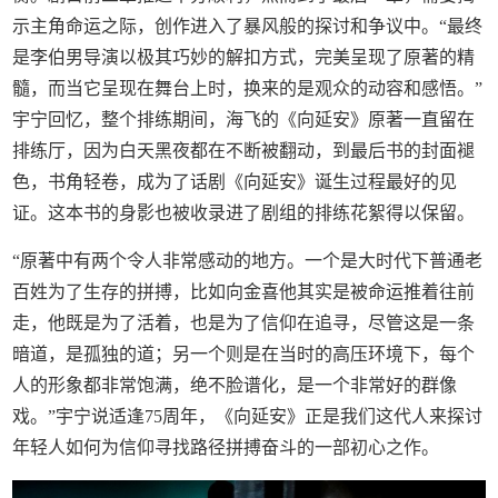
示主角命运之际，创作进入了暴风般的探讨和争议中。“最终
是李伯男导演以极其巧妙的解扣方式，完美呈现了原著的精
髓，而当它呈现在舞台上时，换来的是观众的动容和感悟。”
宇宁回忆，整个排练期间，海飞的《向延安》原著一直留在
排练厅，因为白天黑夜都在不断被翻动，到最后书的封面褪
色，书角轻卷，成为了话剧《向延安》诞生过程最好的见
证。这本书的身影也被收录进了剧组的排练花絮得以保留。
“原著中有两个令人非常感动的地方。一个是大时代下普通老
百姓为了生存的拼搏，比如向金喜他其实是被命运推着往前
走，他既是为了活着，也是为了信仰在追寻，尽管这是一条
暗道，是孤独的道；另一个则是在当时的高压环境下，每个
人的形象都非常饱满，绝不脸谱化，是一个非常好的群像
戏。”宇宁说适逢75周年，《向延安》正是我们这代人来探讨
年轻人如何为信仰寻找路径拼搏奋斗的一部初心之作。