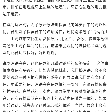
了这份“双向奔赴”的爱。话剧《向延安》目前已走过20座城
市，目前在地理距离上最远的是澳门，离初心最近的地方抵
达了延安。
在澳门巡演时，为了原汁原味地保留《向延安》中的海派风
情。剧组除了保留剧中的沪语旁白，还特别策划了“海纳百川
——上海城市文化生活影像展”，用图片、影像、装置等载体
勾勒出上海百年间的巨变，这些细腻温情的准备也令澳门观
众对此剧适应良好，好评连连。
说到沪语旁白，这也是剧组几番讨论后的最终决定。“这件事
情本身是有争议的，比如去其他城市，我们播沪语，会不会
带给观众一种固执和傲慢的感觉？但导演说我们要有文化自
信，更重要的是，沪语旁白是剧情的一部分。它跟远处传来
的栀子花、白兰花的叫卖声，跟弄堂里面炒菜翻锅洗涮的声
音，还有远处军队在石板路上的踢踏声是融为一体的，如果
用普通话，就失去了这种沉浸式的体验。当然，舞台上会有