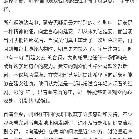
翻译字幕，听不懂的观众也能够通过字幕了解意思。”宇宁解
释。
所有巡演站点中，延安无疑是最为特别的。在剧中，延安是
一种精神象征，向金喜心向延安，却从未到达延安。而当演
出团队抵达延安后，当演员们真正重走了一次红色之路，再
回到舞台上演绎人物时，明显更为投入了。宇宁注意到，剧
中有一句“到延安去”的台词，大家喊得比任何一场都响亮，
或许这就是初心的魔力。延安的观众们也格外喜欢这部话
剧，不仅场场爆满，在交流时甚至还提出希望《向延安》能
够在延安驻演，他们认为这是一部非常适合年轻人观看的红
剧。它的“红”，是有血有肉的红，是一种能够走进观众内心
深处，引发共振的红。
首演至今，剧组在不同的城市收获了许多感动和支持，不少
观众看完剧后自发地上网发剧评，迫不及待想和同好交流观
剧心得，《向延安》在微博的阅读量近1500万，讨论量近25