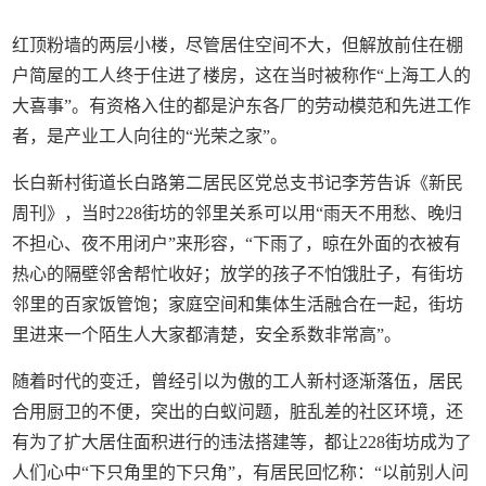
红顶粉墙的两层小楼，尽管居住空间不大，但解放前住在棚
户简屋的工人终于住进了楼房，这在当时被称作“上海工人的
大喜事”。有资格入住的都是沪东各厂的劳动模范和先进工作
者，是产业工人向往的“光荣之家”。
长白新村街道长白路第二居民区党总支书记李芳告诉《新民
周刊》，当时228街坊的邻里关系可以用“雨天不用愁、晚归
不担心、夜不用闭户”来形容，“下雨了，晾在外面的衣被有
热心的隔壁邻舍帮忙收好；放学的孩子不怕饿肚子，有街坊
邻里的百家饭管饱；家庭空间和集体生活融合在一起，街坊
里进来一个陌生人大家都清楚，安全系数非常高”。
随着时代的变迁，曾经引以为傲的工人新村逐渐落伍，居民
合用厨卫的不便，突出的白蚁问题，脏乱差的社区环境，还
有为了扩大居住面积进行的违法搭建等，都让228街坊成为了
人们心中“下只角里的下只角”，有居民回忆称：“以前别人问