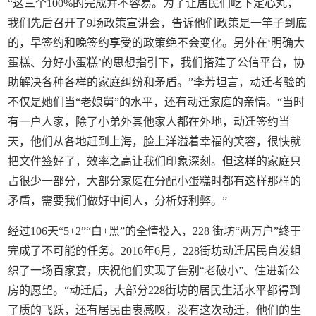
“这三个100%的完成并不容易。为了让居民们吃下定心丸，
我们先后召开了9场政策宣讲会，告诉他们政策是一竿子到底
的，早签约和晚签约享受的政策绝不会变化。另外在‘明确大
蛋糕、分好小蛋糕’的思想指引下，我们搭建了公信平台，协
助解决各种各样的家庭纠纷和矛盾。”李芳坦言，动迁考验的
不仅是她们当“老娘舅”的水平，还有动迁家庭的亲情。“当时
有一户人家，除了小弟外其他家人都在外地，动迁签约当
天，他们从各地赶到上海，脸上洋溢着幸福的笑容，很快就
把文件签好了，效率之高让我们印象深刻。但这样的家庭只
占很少一部分，大部分家庭在分配小蛋糕时都有这样那样的
矛盾，需要我们做好中间人，分析好利弊。”
经过106天“5+2”“白+黑”的全情投入，228 街坊“两万户”终于
完成了不可能的任务。2016年6月，228街坊动迁居民自发组
织了一场百家宴，庆祝他们实现了告别“老破小”、住进新公
房的愿望。“动迁后，大部分228街坊的居民生活水平都得到
了质的飞跃，还有居民由衷感叹，没有这次动迁，他们的生