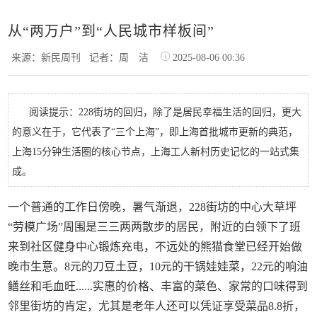
从“两万户”到“人民城市样板间”
来源：新民周刊
记者：周 洁
2025-08-06 00:36
阅读提示：228街坊的回归，除了是居民幸福生活的回归，更大
的意义在于，它代表了“三个上海”，即上海首批城市更新的典范，
上海15分钟生活圈的核心节点，上海工人新村历史记忆的一站式集
成。
一个普通的工作日傍晚，暑气渐退，228街坊的中心大草坪
“劳模广场”周围是三三两两散步的居民，附近的白领下了班
来到社区健身中心锻炼充电，不远处的熊猫食堂已经开始做
晚市生意。8元的刀豆土豆，10元的干锅娃娃菜，22元的响油
鳝丝和毛血旺......实惠的价格、丰富的菜色、家常的口味得到
邻里街坊的肯定，尤其是老年人还可以凭证享受菜品8.8折，