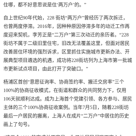
住哪，都不好意思说是住‘两万户’的。”
自上世纪90年代始，228 街坊“两万户”曾经历了两次拆迁，
也曾两度停滞。2016年，因种种原因停滞多年的动迁工作再
度迎来契机，李芳正是“二万户”第三次动迁的亲历者。“228
街坊不属于二级旧里住宅，旧改无法覆盖这里，但面对居民
改善居住环境的强烈诉求，区里抓住实施城市更新办法、开
展典型项目遴选的机遇，成功将228街坊列为上海市第一批城
市更新试点项目，由此打开了突破口。”
杨浦区首创“意愿征询率、协商签约率、搬迁交房率”三个
100%的协商征收模式，在街道和群众的共同努力下，仅用
106天就顺利达成。成为上海首个党建引领、各方参与、居民
主体的三个100%协商征收案例。当年7月5日，随着228街坊
最后一户居民的搬离，上海人在成片“二万户”中居住的历史
画上了句号。