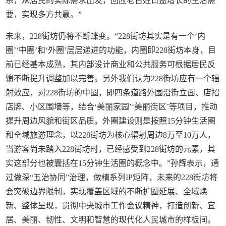
系，从居民的实际需求出发，回应老百姓日益增长的生活需
要，实现多方共赢。”
未来，228街坊仍将不断蝶变。“228街坊其实是有一个‘内
圈’‘中圈’和‘外圈’层层递进的功能，内圈即228街坊本身，目
前已经基本成熟，其内部设计商业和公共服务可根据居民反
馈不断提升调整加以完善。另外我们认为228街坊应有一个辐
射效应，对228街坊的中圈，即四条道路外围沿街立面、店招
店牌、小区围墙等，结合‘美丽家园’‘美丽街区’等项目，推动
提升周边风貌和街区品质。外圈建设则是按照15分钟生活圈
和全域旅游理念，以228街坊为核心辐射周边8万至10万人，
当游客尚未踏入228街坊时，已经感受到228街坊的元素，其
实这部分也被囊括在15分钟生活圈的概念中。”孙辉表示，通
过做深“五治协同”治理，做精系列IP矩阵，未来的228街坊将
会突破边界限制，实现覆盖区域的不断扩圈延展、全域焕
新、整体呈现，贯彻中央城市工作会议精神，打造创新、宜
居、美丽、韧性、文明和智慧的现代化人民城市的样板间。