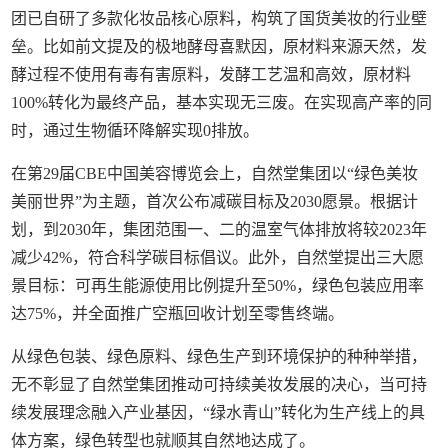
团已自研了多款化妆品核心原料，构筑了国货美妆的行业壁
垒。比如前文提及的极地酵母喜默因，原材料来源天然，发
酵过程不使用有毒有害原料，发酵工艺温和高效，原材料
100%转化为最终产品，基本实现无三废。在实现高产率的同
时，通过生物循环降解实现0排放。
在第29届CBE中国美容博览会上，自然堂集团以“绿色美妆
美丽世界”为主题，首次公布减碳目标及2030愿景。根据计
划，到2030年，集团范围一、二的温室气体排放将较2023年
减少42%，符合科学碳目标倡议。此外，自然堂提出三大愿
景目标：可再生能源使用比例提升至50%，绿色包装应用率
达75%，并全面推广空瓶回收计划至零售终端。
从绿色包装、绿色原料、绿色生产到环境保护的种种举措，
无不彰显了自然堂集团推动可持续美妆发展的决心，当可持
续发展理念融入产业基因，“绿水青山”转化为生产线上的具
体方案，绿色转型也就顺其自然地达成了。