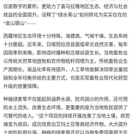
仅是数字的累积，更助力了喜马拉雅地区生态、经济与社会
效益的全面提升，诠释了“绿水青山”如何转化为实实在在的
“金山银山”——
西藏地区生态环境十分特殊，海拔高，气候干燥，生态系统
十分脆弱。近年来，日喀则拉孜县面临旱灾自然灾害，每年
因雨季到来晚，影响适时播种和庄稼幼苗生长。当地畜牧业
以传统天然草地放牧和农作物秸秆饲喂为主，传统畜牧业生
产周期长，商品化率有待提升，人工草地是解决饲草总量短
缺和全年均衡供给的主要方式，也是实现畜牧业现代化转型
升级的首要保障。
种植绿麦草不仅能起到涵养水源、防风固沙的作用，还可预
防水土流失、改善生态环境，更重要的是为当地牧民提供了
可替代的收入。“这个项目的持续开展改善了当地土壤，将荒
滩变为良田，成功培育出艾玛土豆等高经济作物，大大提升
土地的利用价值。种植的绿麦草还可以当做免费饲草用于牛