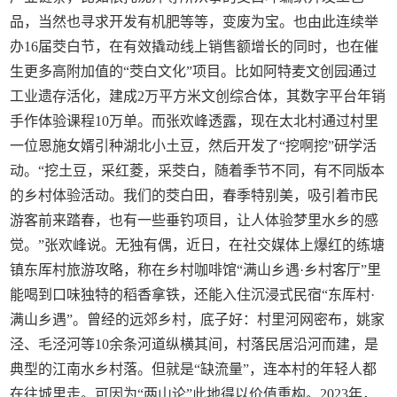
品，当然也寻求开发有机肥等等，变废为宝。也由此连续举
办16届茭白节，在有效撬动线上销售额增长的同时，也在催
生更多高附加值的“茭白文化”项目。比如阿特麦文创园通过
工业遗存活化，建成2万平方米文创综合体，其数字平台年销
手作体验课程10万单。而张欢峰透露，现在太北村通过村里
一位恩施女婿引种湖北小土豆，然后开发了“挖啊挖”研学活
动。“挖土豆，采红菱，采茭白，随着季节不同，有不同版本
的乡村体验活动。我们的茭白田，春季特别美，吸引着市民
游客前来踏春，也有一些垂钓项目，让人体验梦里水乡的感
觉。”张欢峰说。无独有偶，近日，在社交媒体上爆红的练塘
镇东厍村旅游攻略，称在乡村咖啡馆“满山乡遇·乡村客厅”里
能喝到口味独特的稻香拿铁，还能入住沉浸式民宿“东厍村·
满山乡遇”。曾经的远郊乡村，底子好：村里河网密布，姚家
泾、毛泾河等10余条河道纵横其间，村落民居沿河而建，是
典型的江南水乡村落。但就是“缺流量”，连本村的年轻人都
在往城里走。可因为“两山论”此地得以价值重构。2023年，