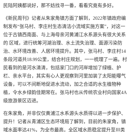
民陆阿姨都说好，那不妨找寻一番，看看究竟有多好。
《新民周刊》记者从朱家角镇方面了解到，2022年镇政府编
制发布“张马村、李庄村生态清洁小流域实施方案”，对这一
位于古镇西南面、与上海母亲河黄浦江水系源头有很大关系
的 区域，进行统筹河湖治理、水土流失治理、面源污染防
治、水环境改善、人居环境提升。其中，张马村、李庄村14
条段河道共18.99公里，结合村庄规划，一一梳理了一遍。村
民看到的是河水清清，包括家门口的河岸增加了绿植、护
栏、亲水平台，其实有心人更观察到河里加装了太阳能曝气
设备，可以不间断地促进水流动，加之合适的水生植物种
植，令水乡绿韵佳期常在。张马村也从传统农业村向国家4A
级旅游景区迈进。
在朱家角，并非仅仅黄浦江水系源头水质得以进一步保护、
提升！记者从青浦区生态环境局了解到，目前的朱家角，镇
域水面率达41%，为全市最高，全区域水质稳定提升至Ⅲ类