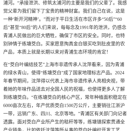
浦河。“承接泄洪、修筑太浦河的主要是我们的父辈了。我感
觉父辈为我们留下了宝贵的精神财富。我们自己在说，这是
一种‘新开河精神’。”而对于平日生活在市区许多“50后”“60
后”甚至“80后”的人们来说，每每念及1991年的泄洪，仍感念
青浦人民做出的巨大牺牲，确保了市区的安全。同时，也特
别钟情于练塘茭白。买家愿意掏真金白银买吃到肚皮里的农
产品，本质上就是长期以来对青浦生态环境的肯定！
在“茭白叶编结技艺”上海市非遗传承人沈萍看来，因为青浦
的绿水青山，使得“练塘茭白”成了国家地理标志产品。2024
年春节期间，沈萍得以代表上海市非遗传承人亮相央视，带
着她的年味作品送去对全国人民的祝福，也使得更多人了解
到练塘茭白。“在练塘茭白的核心产区，常年种植面积稳定在
6000亩次左右，年产优质茭白1500万公斤，主要销往江浙沪
一带，远销广东、四川、北京等地。”青浦区有关部门向记者
透露。面对茭白产业所产生的秸秆等等，练塘镇探索贯通全
产业链条，比如依托沈萍等所从事的茭白叶编织开发工艺