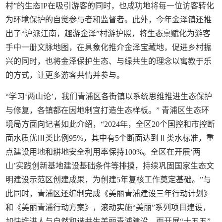
村”的生态IP在吸引游客的同时，也成功地将每一位访客转化
为环境保护的自觉参与者和监督者。此外，今年金泽镇还推
出了“沪派江南，趣游金泽”村游护照，将生态禀赋化为游客
手中一册文脉地图，在具象化推介金泽宝藏地，促进乡村振
兴的同时，也将金泽保护生态、与绿共生的理念以寓教于乐
的方式，让更多游客共情并参与。
“学习‘两山论’，我们青浦区各街镇以系统思维推进生态保护
与修复，各镇都在因地制宜打造生态样板。” 青浦区生态环
境局方面向记者如此介绍，“2024年，全区20个国控和市控断
面水质优Ⅲ类比例95%，其中有5个断面达到Ⅱ类水标准，重
点建设用地和耕地安全利用率保持100%。全区在开展‘两
山’实践创新基地建设基础条件等排摸，持续巩固国家生态文
明建设示范区创建成果，为创建5年复核工作奠定基础。”与
此同时，青浦区还编制完成《美丽青浦建设三年行动计划》
和《美丽青浦行动方案》，滚动实施“美丽”系列项目建设，
加快推进人与自然和谐共生美丽青浦建设。而开展“十五五”