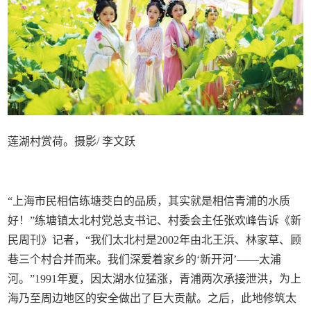
莲湖村赏荷。摄影/ 李文跃
“上海市民相信练塘茭白的品质，其实就是相信青浦的水质
好！”练塘镇太北村党总支书记、村委会主任张欢峰告诉《新
民周刊》记者，“我们太北村是2002年由北王浜、林家草、顾
巷三个村合并而来。我们深爱着家乡的‘新开河’——太浦
河。”1991年夏，因太湖水位猛涨，青浦两次承接泄洪，为上
海乃至周边地区的安全做出了巨大贡献。之后，此地修筑太