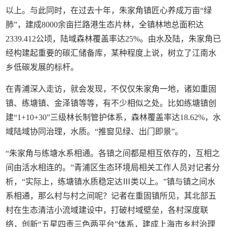
以上。与此同时，在过去十年，朱家角镇匠心养成万亩“绿
肺”，建成8000余亩拦路港生态片林，全镇林地总面积达
2339.412公顷，陆域森林覆盖率达25%。由水及陆，朱家角已
经构建起重要的碳汇储备库，某种程度上说，树立了江南水
乡低碳发展的标杆。
在青浦深入走访，就会发现，不仅仅朱家角一地，诸如重固
镇、练塘镇、金泽镇等等，有不少相似之处。比如练塘镇创
建“1+10+30”三级林长制管护体系，森林覆盖率达18.62%，水
域陆域协同治理，水质。“推窗见绿、出门即景”。
“朱家角与练塘水系相通。各镇之间都是相互依存的，互相之
间由活水相连的。”青浦区生态环境局相关工作人员对记者分
析，“实际上，练塘镇水质稳定达Ⅲ类以上。”镇与镇之间水
系相通，那么村与村之间呢？记者在重固镇所见，其北部五
村在生态清洁小流域建设中，打破村域壁垒，各村深度联
络，创新“五星四责三色两平台”体系，建成上海市乡村治理