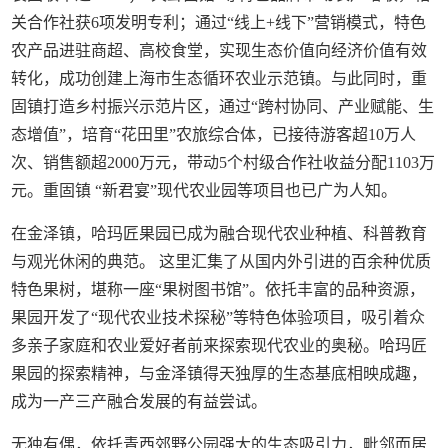
关合作社获6项发明专利；通过“线上+线下”营销模式，特色
农产品进驻商超、高校食堂，实现生态价值向经济价值有效
转化，成功创建上海市生态循环农业示范镇。与此同时，重
固镇打造乡村振兴示范片区，通过“跨村协同、产业赋能、生
态增值”，培育“花田里”农旅综合体，已接待游客超10万人
次、销售额超2000万元，带动5个村级合作社收益分配1103万
元。重固镇 “新君宴”现代农业园等项目也已广为人知。
在金泽镇，哈玛匠果园已成为融合现代农业种植、科普教育
与观光休闲的典范。 这里汇集了从国内外引进的百余种优质
特色果树，堪称一座“果树图书馆”。依托丰富的品种资源，
果园开发了“现代农业技术探秘”等特色体验项目，吸引着众
多亲子家庭和农业爱好者前来探索现代农业的奥秘。哈玛匠
果园的探索精神，与金泽镇得天独厚的生态基底相映成趣，
成为一产三产融合发展的有益尝试。
无独有偶，依托青西郊野公园强大的生态吸引力，毗邻而居