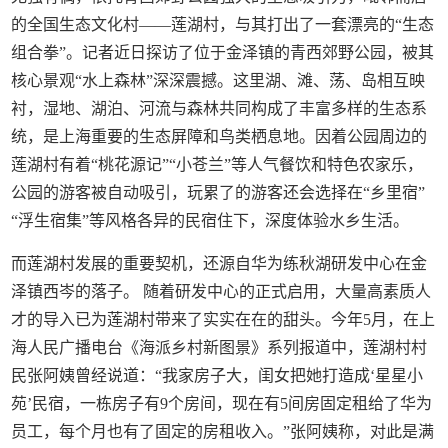
的全国生态文化村——莲湖村，与其打出了一套漂亮的“生态
组合拳”。记者近日探访了位于金泽镇的青西郊野公园，被其
核心景观“水上森林”深深震撼。这里湖、滩、荡、岛相互映
衬，湿地、湖泊、河流与森林共同构成了丰富多样的生态系
统，是上海重要的生态屏障和鸟类栖息地。因着公园周边的
莲湖村有着“桃花源记”“小苍兰”等人气餐饮和特色农家乐，
公园的游客被自动吸引，玩累了的游客还会选择在“乡里宿”
“浮生宿集”等风格各异的民宿住下，深度体验水乡生活。
而莲湖村发展的重要契机，还源自华为练秋湖研发中心在金
泽镇西岑的落子。 随着研发中心的正式启用，大量高素质人
才的导入已为莲湖村带来了实实在在的甜头。今年5月，在上
海人民广播电台《海派乡村新图景》系列报道中，莲湖村村
民张阿姨曾经说道：“我家房子大，闺女把她打造成‘星星小
苑’民宿，一栋房子有9个房间，现在有5间房固定租给了华为
员工，每个月也有了固定的房租收入。”张阿姨称，对此是满