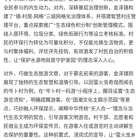
全民参与的内生动力。对内，深耕基层治理创新，金泽镇构
建了“镇-村居-网格”三级网格化治理体系，并搭建智慧村庄管
理平台，重点探索推广“生态绿色积分制”创新管理模式，围
绕人居环境、垃圾分类、绿色低碳行为等设立考核标准。村
民的环保行为转化为可量化积分，不仅能兑换生活物资，更
与村集体福利、评优评先挂钩，有效激发了村民自治的积极
性，让“保护水源地就是守护家园”的理念深入人心。
对外，巧做生态旅游文章，对于慕名前来的游客，金泽镇则
展现了独特的生态智慧和温情引导。以因萤火虫奇观而闻名
的岑卜村为例，在“岑卜村一码游”小程序上，醒目设置“生态
游览须知”，明确提醒游客。在“国潮文化主题示范园”等景
点，巧妙融入环保提示，阐释中华传统“天人合一”理念与当
代生态文明的契合，引导游客文明游览。村干部、志愿者和
民宿业主成为环保宣传员，在游客入住或游览时主动讲解生
态保护的重要性。这种前置式、浸润式的宣导，让“萤火虫乡