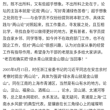
烈，既不出所料，又有些超乎想象。不出所料之处在于，论
坛的主旨本就是“近观‘两山’，写好青浦绿色答卷”；超乎想象
之处则在于——与会学员不仅纷纷提到将本职工作、具体实
践与“两山论”对照起来，找工作重点，寻发展之处，且互相
比学，寻找自身可以做得更好的地方。更有甚者，有学员提
及自家乡邻、同学等等，如今并不在政府部门工作，也不在
国企工作，但对“两山论”很感兴趣，认为对自家从事的经营
工作有指导作用，希望身为干部的老朋友多多给大家讲讲。
“老百姓确实把‘绿水青山就是金山银山’当回事！”
2005年8月15日，时任浙江省委书记的习近平同志在安吉余村
考察时提出“两山论”，具体为强调“绿水青山就是金山银
山”。同在江南的上海市青浦区，当然是有山有水的地方。论
山，淀山、福泉山、酒瓶山……，论水，淀山湖、太浦河等
等，总之是水网密织、水系发达。毫无疑问，青浦是上海“江
南水乡风貌”的典型代表，是镶嵌在长三角绿心上的璀璨明