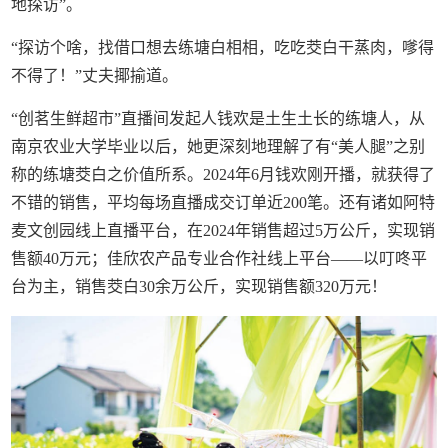
地探访”。
“探访个啥，找借口想去练塘白相相，吃吃茭白干蒸肉，嗲得
不得了！”丈夫揶揄道。
“创茗生鲜超市”直播间发起人钱欢是土生土长的练塘人，从
南京农业大学毕业以后，她更深刻地理解了有“美人腿”之别
称的练塘茭白之价值所系。2024年6月钱欢刚开播，就获得了
不错的销售，平均每场直播成交订单近200笔。还有诸如阿特
麦文创园线上直播平台，在2024年销售超过5万公斤，实现销
售额40万元；佳欣农产品专业合作社线上平台——以叮咚平
台为主，销售茭白30余万公斤，实现销售额320万元！