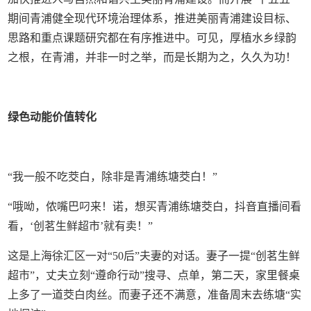
期间青浦健全现代环境治理体系，推进美丽青浦建设目标、
思路和重点课题研究都在有序推进中。可见，厚植水乡绿韵
之根，在青浦，并非一时之举，而是长期为之，久久为功！
绿色动能价值转化
“我一般不吃茭白，除非是青浦练塘茭白！”
“哦呦，侬嘴巴叼来！诺，想买青浦练塘茭白，抖音直播间看
看，‘创茗生鲜超市’就有卖！”
这是上海徐汇区一对“50后”夫妻的对话。妻子一提“创茗生鲜
超市”，丈夫立刻“遵命行动”搜寻、点单，第二天，家里餐桌
上多了一道茭白肉丝。而妻子还不满意，准备周末去练塘“实