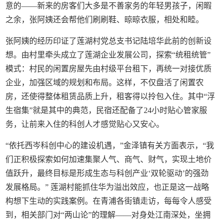
意的——新来的房客们大多是不善家务的年轻男孩子，闲暇
之余，张阿姨还会帮他们刷刷鞋、晾晾衣服，相处和睦。
张阿姨的经历印证了莲湖村党总支书记陆培华此前的创新设
想。由村里牵头成立了莲湖企业发展公司，探索“统租统管”
模式：村民的闲置房屋先由村级平台租下，再统一对接优质
企业，加强区域的规划和布局。这样，不仅盘活了闲置农
房，还使得整体租赁品质上升，租客得以拎包入住。其中“浮
生宿集”就是其中的典范，民宿还配备了24小时贴心管家服
务，让前来入住的科创人才感觉贴心又安心。
“依托西岑科创中心的建设机遇，”金泽镇有关方面表示，“我
们正积极探索如何加速集聚人气、商气、财气，实现土地价
值跃升，最终目标是形成生态与科创产业‘双轮驱动’的强劲
发展格局。” 莲湖村能抓住华为溢出效应，也正是这一战略
构想下生动的实践案例。在青浦各街镇走访，每每令人感受
到，相关部门对“两山论”的理解——对身处江南深处，坐拥