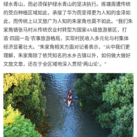
绿水青山，而必须保护绿水青山的坚决执行。练塘周遭传统
的茭白种植区域如此，承接了华为而变得更为人知的金泽如
此，而传统上以文旅广为人知的朱家角也莫不如此。“我们朱
家角镇张马村从传统农业村转型为国家4A级旅游景区，打
造‘四园一岛’农事旅游格局，实现村民收入多元化与村集体
经济显著壮大。”朱家角相关方面对记者表示，“从中我们更
理解，朱家角除了依凭知名的水乡古镇以外，如何做大做好
文旅文章，还在于全区域地深入贯彻‘两山论’。”