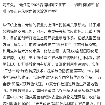
前不久，“最江南”2025青浦咖啡文化节——“湖畔有咖市”咖
啡市集正在朱家角镇大淀湖畔举行。
从传统上看，青浦的农业对上海市民餐桌贡献颇大。除了知
名的练塘茭白以外，稻米、禽类等等都供应市场。以重固为
例，目前正创新打造生态循环农业示范体系。记者从重固镇
方面了解到，目前该镇通过推广“鸭稻共生”生态种植模式，
利用生物技术净化水质、修复土壤，实现350亩稻田零化肥、
零农药。同时，重固镇还建立农林废弃物循环利用体系，将
菌菇脚、秸秆等转化为有机肥，资源化利用率达98%；实施
“三诱一网”绿色防控技术，蔬菜绿色防控覆盖率达95%。同
步推进品牌建设，“重固生菜”入选全国名特优新农产品，“万
亩春”鸭稻米获绿色认证，11家合作社通过绿色生产基地验
收。相关数据显示，重固全镇绿色农产品认证率从40.78%提
升至64.33%；建成覆盖镇域的农业废弃物处理网络，农药包
装回收率达100%；“天茸菌菇”等特色品牌带动农户增收，相