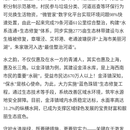
积分制示范基地，村民参与垃圾分类、河道巡查等环保行为
可兑换生活物资，“微管家”数字化平台实现环境问题98%快
速处置，由此一起来完成79条河道61公里综合整治，构建“水
系连通+生态修复”体系，同步实施2775亩生态林带建设与水
生植被修复，章堰泾、艾祁港、老通波塘获评“上海市美丽河
湖”，朱家墩河入选“最佳整治河道”。
水之韵，不仅仅惠及在水一方的青浦人，其实也惠及上海，
惠及长三角。以金泽镇为例，其建设金泽水库，是上海西南
市民的重要“水碗”，受益市民达670万人以上！金泽镇深知，
“保水”是核心使命。为此，大力实施“蓝色珠链”生态修复工
程，通过生态技术等手段，系统改善区域水环境，筑牢水源
地安全屏障。目前，金泽镇域内水质稳定达标，水面率高达
31.2%的纵横水网，已成为支撑区域绿色发展的宝贵财富和靓
丽生态底色。
守护水清岸绿，既要硬措施，更要软实力——关键在于激发