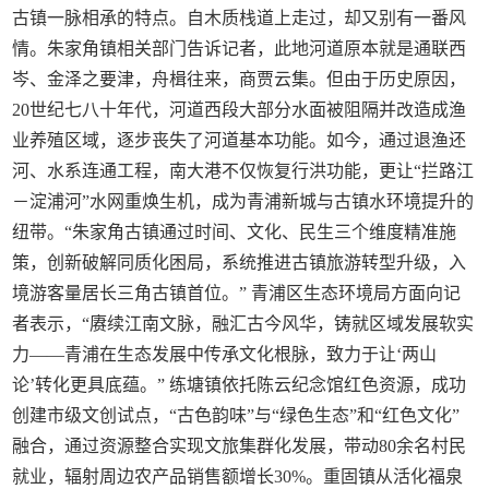
古镇一脉相承的特点。自木质栈道上走过，却又别有一番风
情。朱家角镇相关部门告诉记者，此地河道原本就是通联西
岑、金泽之要津，舟楫往来，商贾云集。但由于历史原因，
20世纪七八十年代，河道西段大部分水面被阻隔并改造成渔
业养殖区域，逐步丧失了河道基本功能。如今，通过退渔还
河、水系连通工程，南大港不仅恢复行洪功能，更让“拦路江
－淀浦河”水网重焕生机，成为青浦新城与古镇水环境提升的
纽带。“朱家角古镇通过时间、文化、民生三个维度精准施
策，创新破解同质化困局，系统推进古镇旅游转型升级，入
境游客量居长三角古镇首位。” 青浦区生态环境局方面向记
者表示，“赓续江南文脉，融汇古今风华，铸就区域发展软实
力——青浦在生态发展中传承文化根脉，致力于让‘两山
论’转化更具底蕴。” 练塘镇依托陈云纪念馆红色资源，成功
创建市级文创试点，“古色韵味”与“绿色生态”和“红色文化”
融合，通过资源整合实现文旅集群化发展，带动80余名村民
就业，辐射周边农产品销售额增长30%。重固镇从活化福泉