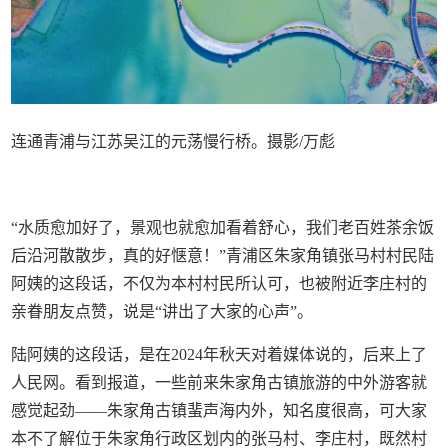
连通青浦与江苏吴江的元荡慢行桥。摄影/万彪
“水质愈加好了，景观也就愈加看着舒心，我们老百姓茶余饭
后沿河散散步，真的好惬意！”青浦区朱家角镇张马村村民陆
阿姨的这段话，不仅为本村村民所认可，也被附近李庄村的
亲眷朋友点赞，说是“讲出了大家的心声”。
陆阿姨的这段话，是在2024年秋天对着媒体说的，后来上了
人民网。看到报道，一些前来朱家角古镇旅游的中外游客就
感觉起劲——朱家角古镇蜚声海内外，知名度很高，可大家
本不了解位于朱家角行政区划内的张马村、李庄村，既然村