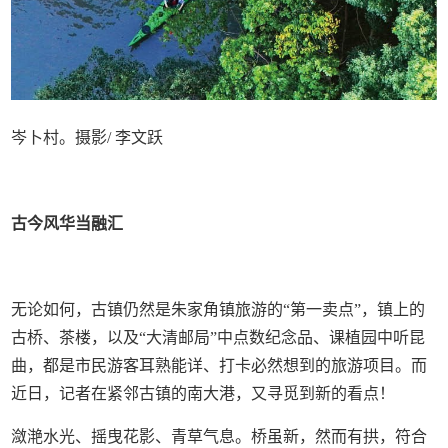
岑卜村。摄影/ 李文跃
古今风华当融汇
无论如何，古镇仍然是朱家角镇旅游的“第一卖点”，镇上的
古桥、茶楼，以及“大清邮局”中点数纪念品、课植园中听昆
曲，都是市民游客耳熟能详、打卡必然想到的旅游项目。而
近日，记者在紧邻古镇的南大港，又寻觅到新的看点！
潋滟水光、摇曳花影、青草气息。桥虽新，然而有拱，符合