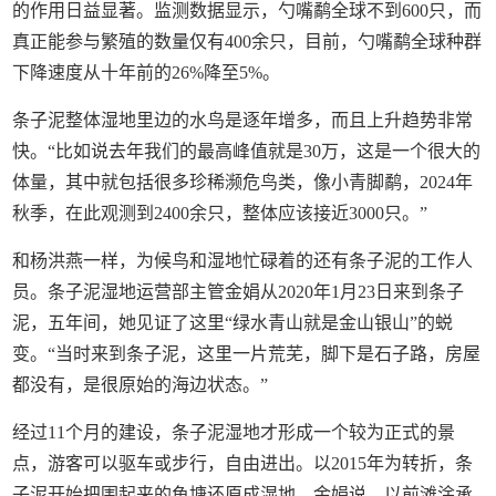
的作用日益显著。监测数据显示，勺嘴鹬全球不到600只，而
真正能参与繁殖的数量仅有400余只，目前，勺嘴鹬全球种群
下降速度从十年前的26%降至5%。
条子泥整体湿地里边的水鸟是逐年增多，而且上升趋势非常
快。“比如说去年我们的最高峰值就是30万，这是一个很大的
体量，其中就包括很多珍稀濒危鸟类，像小青脚鹬，2024年
秋季，在此观测到2400余只，整体应该接近3000只。”
和杨洪燕一样，为候鸟和湿地忙碌着的还有条子泥的工作人
员。条子泥湿地运营部主管金娟从2020年1月23日来到条子
泥，五年间，她见证了这里“绿水青山就是金山银山”的蜕
变。“当时来到条子泥，这里一片荒芜，脚下是石子路，房屋
都没有，是很原始的海边状态。”
经过11个月的建设，条子泥湿地才形成一个较为正式的景
点，游客可以驱车或步行，自由进出。以2015年为转折，条
子泥开始把围起来的鱼塘还原成湿地。金娟说，以前滩涂承