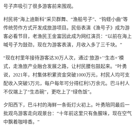
号子声吸引了很多游客前来围观。
村民将“海上迪斯科”采贝群舞、“渔船号子”、“钩蛏小曲”等
传统劳作方式开发成旅游项目。民俗表演《渔号子》成为游
客必看节目，老渔民王金富因此成为网红演员：“以前在海上
喊号子为鼓劲，现在为游客表演，月收入多了三千块。”
“现在村里年接待游客达30万人次，通过‘旅游+’‘生态+’模
式，走渔旅产业融合发展之路，让村民腰包鼓起来。”叶勇
说，2021年，村集体积累资金突破1000万元，村民人均可支
配收入突破5万元，每户每年可分得红利5万余元。巴斗村人
不仅端上了“生态碗”，更吃上了“绿色饭”。
夕阳西下，巴斗村的海鲜一条街灯火初上。叶勇陪同最后一
批观鸟游客走向观景台：“十年前这里只有鱼腥味，现在空气
中飘着咖啡香。”