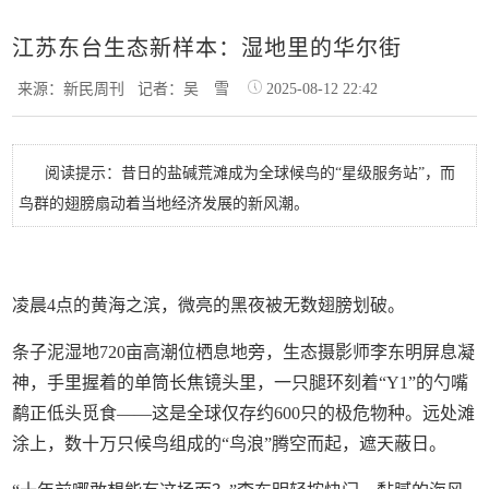
江苏东台生态新样本：湿地里的华尔街
来源：新民周刊
记者：吴 雪
2025-08-12 22:42
阅读提示：昔日的盐碱荒滩成为全球候鸟的“星级服务站”，而
鸟群的翅膀扇动着当地经济发展的新风潮。
凌晨4点的黄海之滨，微亮的黑夜被无数翅膀划破。
条子泥湿地720亩高潮位栖息地旁，生态摄影师李东明屏息凝
神，手里握着的单筒长焦镜头里，一只腿环刻着“Y1”的勺嘴
鹬正低头觅食——这是全球仅存约600只的极危物种。远处滩
涂上，数十万只候鸟组成的“鸟浪”腾空而起，遮天蔽日。