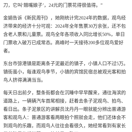
刀，它叫‘翘嘴娘子’，24元的门票花得很值得。”
金娟告诉《新民周刊》，她刚统计完2024年的数据，观鸟经
济带来的经济十分可观：2024年全年售票30万余张，还不包
含老人票和儿童票。观鸟全年各项收入同比增长50%，单日
门票收入破万已成常态。高峰时一天接待200多位观鸟爱好
者。
东台市弶港镇是距离条子泥最近的镇子，小镇人口不过5万。
镇街虽小，每逢观鸟季节，小镇的宾馆民宿总被观光客和拍
鸟人挤得满满当当。
每天日出前夕，整条街都会在沉睡中早早醒来，通往海滨的
道路上，一辆辆汽车首尾相接，赶着去条子泥观鸟、拍鸟、
看日出。条子泥景区的讲解员沈丹丹一眼就能分辨出普通游
客和观鸟人：普通游客看两眼拍个照就会走，他们还体会不
到观鸟的乐趣，而观鸟人往往会看很久，她经常看到有家长