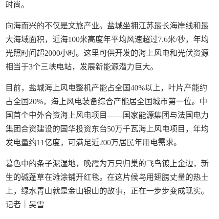
时尚。
向海而兴的不仅是文旅产业。盐城坐拥江苏最长海岸线和最
大海域面积，近海100米高度年平均风速超过7.6米/秒，年均
光照时间超2000小时。这里可供开发的海上风电和光伏资源
相当于3个三峡电站，发展新能源潜力巨大。
目前，盐城海上风电整机产能占全国40%以上，叶片产能约
占全国20%，海上风电装备综合产能居全国城市第一位。中
国首个中外合资海上风电项目——国家能源集团与法国电力
集团合资建设的国华投资东台50万千瓦海上风电项目，年均
发电量约11亿度，可满足近200万居民年用电需求。
暮色中的条子泥湿地，晚霞为万只归巢的飞鸟镀上金边，新
生的碱蓬草在滩涂铺开红毯。在这片候鸟用翅膀丈量的热土
上，绿水青山就是金山银山的故事，正在一步步变成现实。
记者｜吴雪