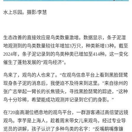
水上乐园。摄影/李慧
生态改善的直接效应是鸟类数量激增。数据显示，条子泥湿
地观测到的鸟类数量较往年增加3万只，种类新增13种。截至
2024年，条子泥记录到的鸟类种类已增加至414种。这一变化
催生了蓬勃发展的“观鸟经济”。
鸟来了，观鸟的人也来了。“在观鸟信息平台上看到黑脸琵鹭
现身条子泥的消息后，我便迫不及待来到这里。”来自徐州的
张广志举起一臂长的长焦镜头，寻找黑脸琵鹭的踪迹，“这种
鸟十分珍稀，希望能成功观测并记录到它们的身影。”
在720亩高潮位栖息地的观鸟平台，一群游客通过高倍望远镜
观鸟。李芋是上海人，趁着周末带女儿来观鸟，经过专业导
览员的讲解，孩子认识了多种鸟类的名字：“反嘴鹬嘴像镰