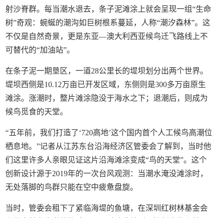
射沙脊群。每当潮水退去，条子泥滩涂上就会呈现一组“生命
树”奇观：蜿蜒的潮沟如巨树根系蔓延，人称“潮汐森林”。这
不仅是自然奇景，更是东亚—澳大利西亚候鸟迁飞路线上不
可替代的“加油站”。
在条子泥一期垦区，一道28公里长的堤坝划分出两个世界。
堤坝西侧是10.12万亩已开发区域，东侧则是300多万亩原生
滩涂。涨潮时，整片滩涂隐没于海水之下；退潮后，则成为
候鸟觅食的天堂。
“五年前，我们打造了‘720高地’这个国内首个人工候鸟高潮位
栖息地。”记者从江苏东台沿海经济区管委会了解到，当时他
们这里许多人亲眼见证这片沿海滩涂变成“鸟的天堂”。这个
创新设计源于2019年的一次台风观测：当潮水淹没滩涂时，
无处落脚的鸟群只能在空中疲惫盘旋。
当时，管委会租下了紧临海堤的鱼塘，在深圳红树林基金会