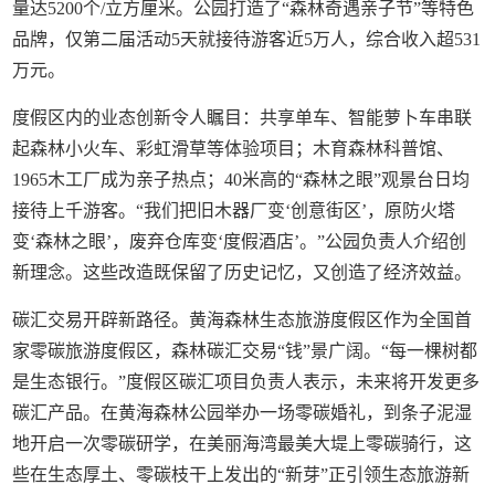
量达5200个/立方厘米。公园打造了“森林奇遇亲子节”等特色
品牌，仅第二届活动5天就接待游客近5万人，综合收入超531
万元。
度假区内的业态创新令人瞩目：共享单车、智能萝卜车串联
起森林小火车、彩虹滑草等体验项目；木育森林科普馆、
1965木工厂成为亲子热点；40米高的“森林之眼”观景台日均
接待上千游客。“我们把旧木器厂变‘创意街区’，原防火塔
变‘森林之眼’，废弃仓库变‘度假酒店’。”公园负责人介绍创
新理念。这些改造既保留了历史记忆，又创造了经济效益。
碳汇交易开辟新路径。黄海森林生态旅游度假区作为全国首
家零碳旅游度假区，森林碳汇交易“钱”景广阔。“每一棵树都
是生态银行。”度假区碳汇项目负责人表示，未来将开发更多
碳汇产品。在黄海森林公园举办一场零碳婚礼，到条子泥湿
地开启一次零碳研学，在美丽海湾最美大堤上零碳骑行，这
些在生态厚土、零碳枝干上发出的“新芽”正引领生态旅游新