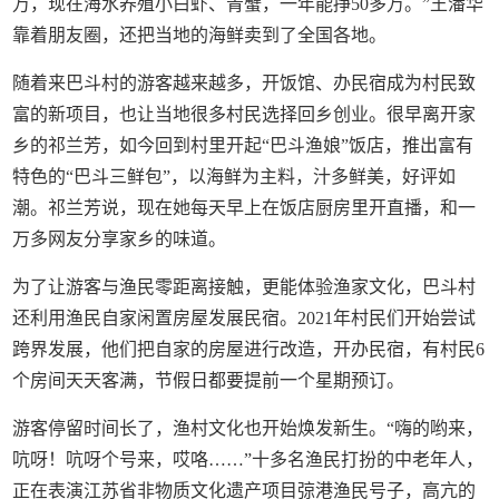
万，现在海水养殖小白虾、青蟹，一年能挣50多万。”王潘华
靠着朋友圈，还把当地的海鲜卖到了全国各地。
随着来巴斗村的游客越来越多，开饭馆、办民宿成为村民致
富的新项目，也让当地很多村民选择回乡创业。很早离开家
乡的祁兰芳，如今回到村里开起“巴斗渔娘”饭店，推出富有
特色的“巴斗三鲜包”，以海鲜为主料，汁多鲜美，好评如
潮。祁兰芳说，现在她每天早上在饭店厨房里开直播，和一
万多网友分享家乡的味道。
为了让游客与渔民零距离接触，更能体验渔家文化，巴斗村
还利用渔民自家闲置房屋发展民宿。2021年村民们开始尝试
跨界发展，他们把自家的房屋进行改造，开办民宿，有村民6
个房间天天客满，节假日都要提前一个星期预订。
游客停留时间长了，渔村文化也开始焕发新生。“嗨的哟来，
吭呀！吭呀个号来，哎咯……”十多名渔民打扮的中老年人，
正在表演江苏省非物质文化遗产项目弶港渔民号子，高亢的