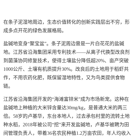
在条子泥湿地周边，生态价值转化的创新实践层出不穷，形
成多点开花的绿色发展格局。
盐碱地变身“聚宝盆”。条子泥周边曾是一片白花花的盐碱
地。江苏省沿海集团采用专利技术——从离子代换型改良剂
到菌藻协同修复技术，使得土壤盐分降低超20%、亩产突破
1000公斤、土壤有机质提升30%。改良后的土地用于稻虾共
作，不用农药化肥，既保留湿地特性，又为鸟类提供食物
链。
江苏省沿海集团开发的“海滩富锌米”成为市场新宠。这种在
盐碱地上种植的大米锌含量达30mg/kg，是普通大米的两三
倍。58岁的卢基华，东台本地人，过去承包村里的流转土地
种水稻，2018年被公司“挖”来开发盐碱地，卢基华被聘为田
间管理负责人，带着36名农民种植1.2万亩农田，年人均收入