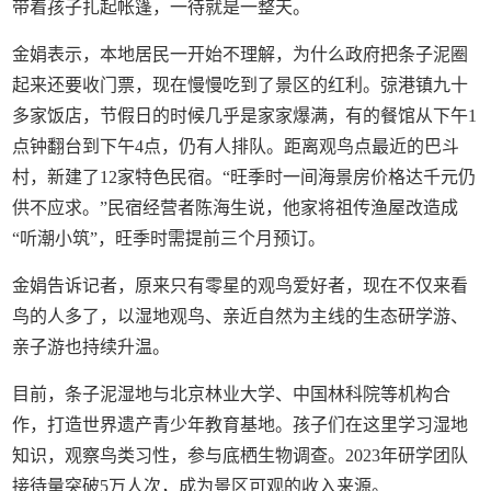
带着孩子扎起帐篷，一待就是一整天。
金娟表示，本地居民一开始不理解，为什么政府把条子泥圈
起来还要收门票，现在慢慢吃到了景区的红利。弶港镇九十
多家饭店，节假日的时候几乎是家家爆满，有的餐馆从下午1
点钟翻台到下午4点，仍有人排队。距离观鸟点最近的巴斗
村，新建了12家特色民宿。“旺季时一间海景房价格达千元仍
供不应求。”民宿经营者陈海生说，他家将祖传渔屋改造成
“听潮小筑”，旺季时需提前三个月预订。
金娟告诉记者，原来只有零星的观鸟爱好者，现在不仅来看
鸟的人多了，以湿地观鸟、亲近自然为主线的生态研学游、
亲子游也持续升温。
目前，条子泥湿地与北京林业大学、中国林科院等机构合
作，打造世界遗产青少年教育基地。孩子们在这里学习湿地
知识，观察鸟类习性，参与底栖生物调查。2023年研学团队
接待量突破5万人次，成为景区可观的收入来源。