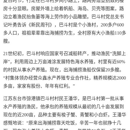
夏日时节，行走在巴斗村乡间小路上，路两旁造型别致的楼
房十分显眼。房屋外墙上绘着帆船、海岛、贝壳等图案，路
边立着渔民抬鱼篓等海上劳作的小品雕塑。巴斗村党总支书
记叶勇告诉《新民周刊》，巴斗村是个小渔村，200多户600
多人口，祖祖辈辈靠出海捕捞为生，全村原有大小渔船110多
艘。
21世纪初，巴斗村响应国家号召减船转产，推动渔民“洗脚上
岸”，利用周边上万亩滩涂发展特色海水养殖，村里有近60%
的村民从事水产养殖。现在，出海捕捞渔船仅保留20多艘。
“村集体领办经营众鑫水产养殖专业合作社，精养规模达2000
多亩，家家有股份、年年有红利。”
江苏东台市弶港镇巴斗村村民王潘华，是巴斗村第一批从事
水产养殖的渔民，他承包的养殖规模从最初的几十亩发展到
现在的近200亩，品种主要有梭子蟹、青蟹和小白虾。王潘华
感慨地说：“原来出海捕捞靠天吃饭，辛苦一年也就挣十几