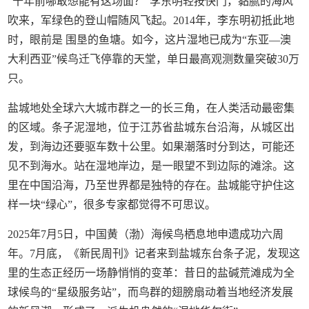
“十年前哪敢想能有这场面？”李东明轻按快门，黏腻的海风
吹来，军绿色的登山帽随风飞起。2014年，李东明初抵此地
时，眼前是 围垦的鱼塘。如今，这片湿地已成为“东亚—澳
大利西亚”候鸟迁飞停靠的天堂，单日最高观测数量突破30万
只。
盐城地处全球六大城市群之一的长三角，在人类活动最密集
的区域。条子泥湿地，位于江苏省盐城东台沿海，从城区出
发，到海边还要驱车数十公里。如果潮落时分到达，可能还
见不到海水。站在湿地岸边，是一眼望不到边际的滩涂。这
里在中国沿海，乃至世界都是独特的存在。盐城能守护住这
样一块“绿心”，很多专家都觉得不可思议。
2025年7月5日，中国黄（渤）海候鸟栖息地申遗成功六周
年。7月底，《新民周刊》记者来到盐城东台条子泥，发现这
里的生态正经历一场静悄悄的变革：昔日的盐碱荒滩成为全
球候鸟的“星级服务站”，而鸟群的翅膀扇动着当地经济发展