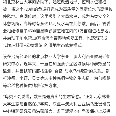
和北京林业大学的协助下，通过改造地形、控制水位和植
被，将这个720亩的鱼塘打造成为高质量的固定位水鸟高潮位
停歇地。高潮位时，这里吸引了大量水鸟，成为鸟类安全的
休憩场所，高峰时有多达18万只水鸟在此停歇。而后，管委
会相继修复了4500亩黑嘴鸥繁殖地在内的1万亩潮位栖息地，
并启动了川水湾1.9万亩海岸带湿地修复工程，也逐渐形成
“政府+科研+公益组织”的湿地生态修复模式。
设在沿海经济区的北京林业大学东亚—澳大利西亚候鸟迁徙
研究中心，近年来，一直在加强条子泥区域候鸟种群数量的
监测，并尝试解码底栖生物“食谱”与水鸟“族谱”的关系。剖
析沙蚕、小虾、贝类等50多种底栖生物的生态链，为勺嘴鹬
等珍稀物种提供精准保护方案。
“鸟类不会说谎，数量是最真实的生态答卷。”正如北京林业
大学生态与自然保护学院、东亚—澳大利西亚候鸟迁徙研究
中心特聘研究员杨洪燕所言，条子泥湿地在鸟类保护上发挥