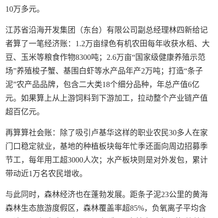
10万多元。
江苏省沿海开发集团（东台）有限公司副总经理林四新给记
者算了一笔经济账：1.2万亩绿色有机农田每年收获水稻、大
豆、玉米等粮食作物8300吨；2.6万亩“国家级健康养殖示范
场”养殖梭子蟹、基围白虾等水产品年产2万吨；打造“条子
泥”农产品品牌，包含二大类18个细分品种，年总产值6亿
元。如果算上从上游饲料到下游加工，拉动整个产业链产值
超百亿元。
再算算社会账：除了吸引卢基华这样的职业农民30多人在家
门口稳定就业，基地的种植板块每年忙季还面向周边招募季
节工，每年用工超3000人次；水产板块则是对外发包，累计
带动近1万名农民增收。
与此同时，森林经济也在蓬勃发展。距条子泥23公里的黄海
森林生态旅游度假区，森林覆盖率超85%，负氧离子平均含