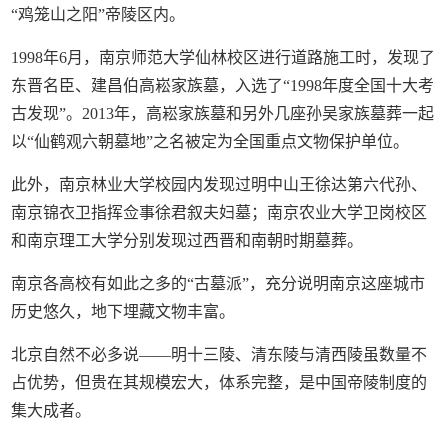
“鸡笼山之阳”帝陵区内。
1998年6月，南京师范大学仙林校区进行道路施工时，发现了
东晋名臣、建昌伯高崧家族墓，入选了“1998年度全国十大考
古发现”。2013年，高崧家族墓和另外几座孙吴家族墓葬一起
以“仙鹤观六朝墓地”之名被定为全国重点文物保护单位。
此外，南京林业大学校园内发现过明中山王徐达第六代孙、
南京锦衣卫指挥佥事徐君叙夫妇墓；南京农业大学卫岗校区
和南京理工大学分别发现过西晋和南朝时期墓葬。
南京各高校有如此之多的“古墓派”，充分说明南京这座城市
历史悠久，地下埋藏文物丰富。
北京自然不必多说——明十三陵、清东陵与清西陵虽数量不
占优势，但贵在其规模宏大，体系完整，是中国帝陵制度的
集大成者。