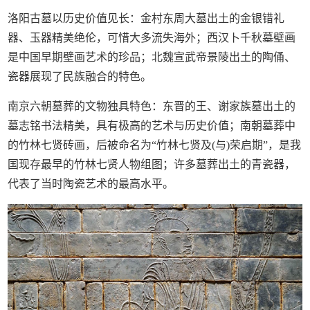
洛阳古墓以历史价值见长：金村东周大墓出土的金银错礼
器、玉器精美绝伦，可惜大多流失海外；西汉卜千秋墓壁画
是中国早期壁画艺术的珍品；北魏宣武帝景陵出土的陶俑、
瓷器展现了民族融合的特色。
南京六朝墓葬的文物独具特色：东晋的王、谢家族墓出土的
墓志铭书法精美，具有极高的艺术与历史价值；南朝墓葬中
的竹林七贤砖画，后被命名为“竹林七贤及(与)荣启期”，是我
国现存最早的竹林七贤人物组图；许多墓葬出土的青瓷器，
代表了当时陶瓷艺术的最高水平。