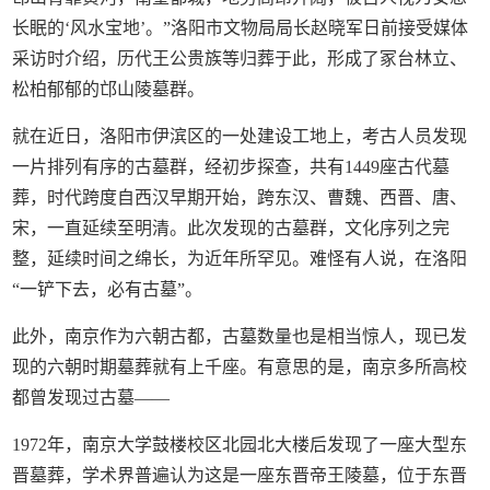
长眠的‘风水宝地’。”洛阳市文物局局长赵晓军日前接受媒体
采访时介绍，历代王公贵族等归葬于此，形成了冢台林立、
松柏郁郁的邙山陵墓群。
就在近日，洛阳市伊滨区的一处建设工地上，考古人员发现
一片排列有序的古墓群，经初步探查，共有1449座古代墓
葬，时代跨度自西汉早期开始，跨东汉、曹魏、西晋、唐、
宋，一直延续至明清。此次发现的古墓群，文化序列之完
整，延续时间之绵长，为近年所罕见。难怪有人说，在洛阳
“一铲下去，必有古墓”。
此外，南京作为六朝古都，古墓数量也是相当惊人，现已发
现的六朝时期墓葬就有上千座。有意思的是，南京多所高校
都曾发现过古墓——
1972年，南京大学鼓楼校区北园北大楼后发现了一座大型东
晋墓葬，学术界普遍认为这是一座东晋帝王陵墓，位于东晋