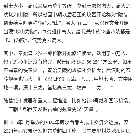
封土大小、高低来显示墓主等级，墓封土愈修愈大，高大之
状犹如山陵，所以战国中期以后君王的坟墓开始称为“陵”。
到秦始皇时更称“陵”为“山”，名为“丽山”。从汉代文帝开始
出现“以山为陵”，气势雄伟高大。唐代关中的18座帝陵都是
“以山为陵”，气势更为高大。
其中，秦始皇13岁一即位就开始修建陵墓，动用了70万人、
修了近40年还没有修完，陵园面积达到56.25平方公里，如果
不是秦的快速灭亡，秦始皇陵的规模还会扩大；西汉时的帝
陵规模也很大，据《汉旧仪》记载：“……用地七顷，方中用
地一顷，深十三丈，堂坛高三丈，坟高十二丈……”
随着城市发展和重大工程推进，比如地铁8号线和国际机场，
十三朝古都西安发掘古墓的数量更是“天量”。
据2025年1月举办的2024年度陕西考古成果交流会透露，仅
2024年西安累计发掘古墓超四千座，其中贾里村墓地和阿房