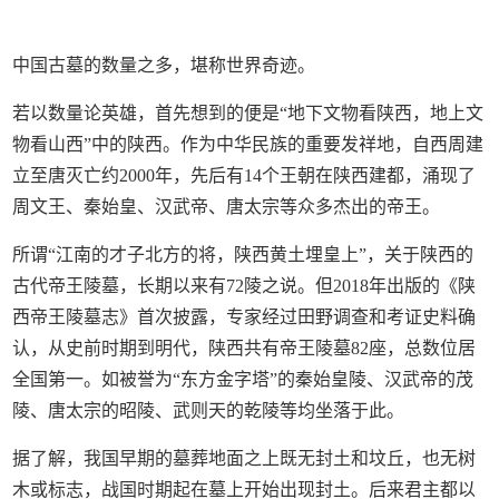
中国古墓的数量之多，堪称世界奇迹。
若以数量论英雄，首先想到的便是“地下文物看陕西，地上文
物看山西”中的陕西。作为中华民族的重要发祥地，自西周建
立至唐灭亡约2000年，先后有14个王朝在陕西建都，涌现了
周文王、秦始皇、汉武帝、唐太宗等众多杰出的帝王。
所谓“江南的才子北方的将，陕西黄土埋皇上”，关于陕西的
古代帝王陵墓，长期以来有72陵之说。但2018年出版的《陕
西帝王陵墓志》首次披露，专家经过田野调查和考证史料确
认，从史前时期到明代，陕西共有帝王陵墓82座，总数位居
全国第一。如被誉为“东方金字塔”的秦始皇陵、汉武帝的茂
陵、唐太宗的昭陵、武则天的乾陵等均坐落于此。
据了解，我国早期的墓葬地面之上既无封土和坟丘，也无树
木或标志，战国时期起在墓上开始出现封土。后来君主都以