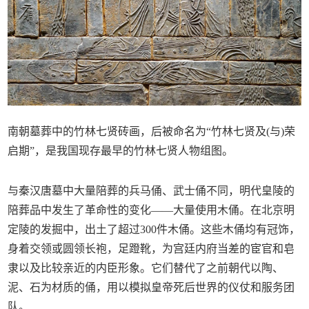
南朝墓葬中的竹林七贤砖画，后被命名为“竹林七贤及(与)荣
启期”，是我国现存最早的竹林七贤人物组图。
与秦汉唐墓中大量陪葬的兵马俑、武士俑不同，明代皇陵的
陪葬品中发生了革命性的变化——大量使用木俑。在北京明
定陵的发掘中，出土了超过300件木俑。这些木俑均有冠饰，
身着交领或圆领长袍，足蹬靴，为宫廷内府当差的宦官和皂
隶以及比较亲近的内臣形象。它们替代了之前朝代以陶、
泥、石为材质的俑，用以模拟皇帝死后世界的仪仗和服务团
队。