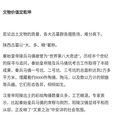
文物价值定乾坤
若论出土文物的质量，各大古墓群各擅胜场，难分高下。
陕西古墓以“大、多、精”著称。
秦始皇帝陵兵马俑被誉为“世界第八大奇迹”。历经半个世纪
的探寻与追问，秦始皇帝陵及兵马俑坑考古工作取得了丰硕
成果，秦兵马俑一号坑、二号坑、三号坑的总面积达到2万多
平方米，埋藏着约8000件陶俑、陶马，以及数以万计的铜镞
等兵器。它们形态各异，栩栩如生。
汉景帝阳陵出土的彩绘陶俑数量众多，工艺精湛。专家表
示，比起秦始皇兵马俑的肃穆与刚烈，阳陵汉俑显得平和而
从容，正反映了“文景之治”中安详的社会氛围。