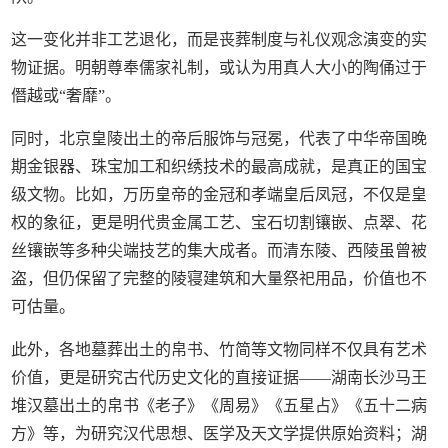
这一变化并非工艺退化，而是丧葬制度与礼仪观念演变的实
物证据。明朝尊奉儒家礼制，或认为用真人大小的陶俑过于
僭越或“奢靡”。
同时，北京皇陵出土的帝后服饰与冠冕，代表了中华帝国晚
期金银器、珠宝加工和织绣技术的最高成就，是真正的国宝
级文物。比如，万历皇帝的金冠和孝端皇后凤冠，不仅是皇
权的象征，更是明代贵金属工艺、宝石切割镶嵌、点翠、花
丝镶嵌等多种尖端技艺的集大成者。而清东陵、西陵虽曾被
盗，但仍保留了完整的陵寝建筑和大量祭祀用品，价值也不
可估量。
此外，各地墓葬出土的帛书、竹简等文物同样不仅具有艺术
价值，更是研究古代历史文化的直接证据——湖南长沙马王
堆汉墓出土的帛书《老子》《周易》《五星占》《五十二病
方》等，为研究汉代思想、医学及天文学提供原始资料；湖