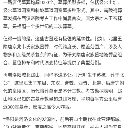
一路唐代墓葬均超1000个。墓葬类型多样，包括竖穴土圹、
竖穴墓道洞室和斜坡墓道洞室墓多种形式。其中，霸陵祔葬
墓发掘在西汉帝陵考古工作中尚属首次，唐太宗才人王帝释
墓，是相隔一个多世纪的二次葬墓。
值得一提的是，这些古墓还有极强的延续性。比如，北里王
隋唐京兆韦氏家族墓葬，时代跨度长、覆盖范围广、涉及人
物多和亲缘关系复杂的特征，为研究隋唐家族墓地随葬品组
合、墓位排布和时代演变特征等提供了典型范例。
再看洛阳城北邙山，同样不遑多让。所谓“生于苏杭，葬于北
邙”，这里汇集了东周、东汉、曹魏、西晋、北魏、后唐等朝
代的皇陵区，历代陪葬墓更是不计其数。考古勘探表明，邙
山地区已知的古墓葬数量超过10万座，平均每平方公里就有
近300座墓葬，密度之高令人咋舌。
“洛阳是河洛文化的发源地，前后有13个朝代在此营建都城。
邙山背靠黄河，南望都城，地势高昂开阔，被古人视为安息