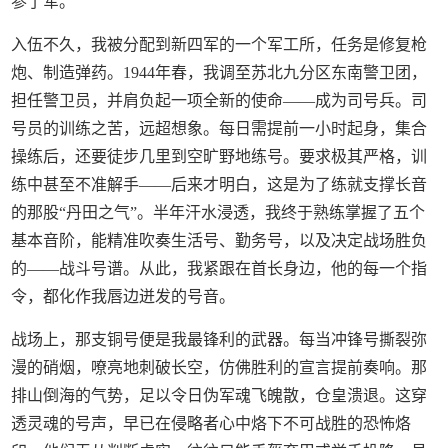
参了军。
入伍不久，我被分配到新四军的一个军工所，任务是修复枪
炮、制造弹药。1944年春，我调至苏北九分区东南警卫团，
担任警卫员，并肩负起一项全新的使命——成为司号兵。司
号员的训练之苦，远超想象。每日需提前一小时起身，集合
操练后，还要徒步几里到空旷野地练号。要求极其严格，训
练中甚至不准解手——后来才明白，这是为了练就支撑长音
的那股“丹田之气”。半年汗水浸透，我终于熟练掌握了五个
基本音阶，能精准吹奏生活号、勤务号，以及决定战场胜负
的——战斗号谱。从此，我紧跟在首长身边，他的每一个指
令，都化作我唇边迸发的号音。
战场上，那支铜号便是我最锋利的武器。每当冲锋号撕裂弥
漫的硝烟，嘹亮地刺破长空，仿佛胜利的宣言提前奏响。那
排山倒海的气势，足以令日伪军魂飞魄散，仓皇溃退。这穿
透灵魂的号声，早已在侵略者心中烙下不可战胜的恐怖烙