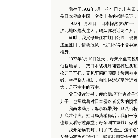
我生于1932年3月，今年已九十有四
是日本侵略中国、突袭上海的残酷见证，
1932年1月28日，日本悍然发动“一
沪北地区炮火连天，硝烟弥漫近两个月。
当时，我父母居住在虹口公园（现鲁迅
逃至虹口，情势危急，他们不得不舍弃家
栖身。
1932年3月10日这天，母亲乘坐黄
仙桥地界，一架日本战机呼啸着掠过头顶
松开了车把，黄包车瞬间倾覆！母亲被重
喊。幸得路人相助，急忙将她送至附近难
大，是不幸中的万幸。
父母没读过书，便给我起了“逃难子”
儿子，也承载着对日本侵略者切齿的愤恨
我尚未满月，母亲就带我回到八仙桥钟
月底才停火。虹口局势稍稳后，我们一家
也帮人看守过弄堂；母亲则在蚕丝厂做过
我开始读书时，用了“胡金生”这个名
父母为我改名“金生”，寓意我拥有金子