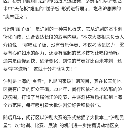
区）初赛中脱颖而出的作品进入选拔赛，参赛者们以沪剧艺
术中“天花板”难度的“赋子板”形式进行展示，堪称沪剧界的
“奥林匹克”。
“所谓‘赋子板’，是沪剧的一种常见板式，它从沪剧的基本调
衍化而成，适合表达长段的叙事内容。”本次大赛相关负责人
介绍说，“演唱赋子板，没有音乐伴奏，不仅考验记忆力，需
要有心静如水的耐力，还要有高超的艺术技巧让唱段动听。
通常是由慢到快、逐渐变化，到快的节奏好比百米冲刺，还
要‘字字送听’，这就十分考验功夫！”
沪剧是上海的“乡音”，也是国家级非遗项目，其在长三角地
区拥有广泛的群众基础。2014年，闵行区依托本地浓郁的沪
剧氛围，打造了首届浦江沪剧节，并逐渐将赛场拓展到上海
全市范围，每年吸引着大批沪剧爱好者积极参与。
随后几年，闵行区以沪剧大赛的形式挖掘了大批本土“沪剧民
星”；以“培训、比赛、展演”的机制进一步挖掘调动地区资