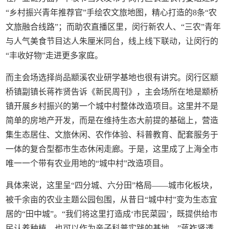
“乡村振兴青年推荐官”手绘农文旅地图，精心打造的8条“农
文旅融合线路”；而助农直播区里，闵行新农人、“三农”青年
与人气美食节目达人朱厘米同台，线上线下联动，让闵行的
“丰收好物”走进更多家庭。
而主会场选择尚品颛溪农业研学基地也很有讲究。闵行区颛
桥镇副镇长蒋祚贤告诉《新民周刊》，主会场所在地是颛桥
镇开展乡村振兴的第一个城中村整体改造项目。这里并不是
简单的房地产开发，而是在维持生态大前提的基础上，营造
集生态居住、文旅休闲、农作体验、科普教育、配套服务于
一体的复合型都市生态休闲走廊。于是，这里成了上海全市
唯一一个带有农业用地的“城中村”改造项目。
具体来说，这里呈“四分城、六分田”格局——城市化板块，
被千余亩的农业主题公园包围，从昔日“城中村”变为生态宜
居的“田中城”。“我们将这里打造成‘市民菜园’，既提供给市
民认养种植，也可以作为亲子科普实践的基地。”蒋祚贤透