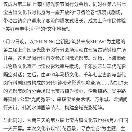
仅成为第二届上海国际光影节闵行分会场，同时在第八届七
宝古镇文化节时化身为一座开放的“寻香绘卷”沉浸式剧场，
带动古镇商户迎来了客流的爆发式增长，成为上海市民体验
“美好春申生活季”的“文化地标”。
9月22日晚，以“SHINING金钥匙·筑梦未来SHOW”为主题的
第二届上海国际光影节闵行分会场活动在七宝古镇钟楼广场
开幕，这也是闵行区首次参加国际光影节。现场，上海市级
非物质文化遗产七宝皮影戏率先暖场，千年技艺与现代光影
隔空对话；之后，由4000年马桥文化、千年七宝古韵与当代
闵行科创图景构成的3分钟钟楼光影秀惊艳全场……为期17天
的光影节闵行分会场以七宝古镇为核心，沿新镇路、吴中路
等延伸7公里“光闵秀带”，串联宝龙美术馆、万象城、龙湖闵
行天街、韩湘水博园等节点，构建全域光影矩阵。
与此同时，为期三天的第八届七宝古镇文化节也在9月22日同
一天开幕。本次文化节以“莳花百景，寻香绘卷”为主题，主