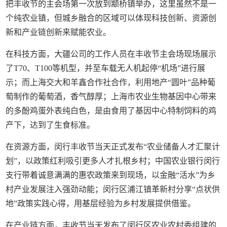
把丰收节的主会场第一次放到颛桥镇举办，这里虽然不是一
个纯农业镇，但城乡融合的区域可以体现科技创新、资源创
新和产业链创新来赋能农业。
在科技方面，大疆公司的工作人员在丰收节主会场现场展示
了T70、T100等机型，并至车载无人机起停“机场”进行展
示；而上海交大和羊鑫合作社合作，利用地产“圆叶”品种葡
萄制作的葡萄酒，香气醇厚；上海市农业生物基因中心带来
的多酚鸡蛋外表纯白色，是由食用了基因中心特制饲料的鸡
产下，达到了生食标准。
在资源方面，闵行丰收节当天正式发布“农业储备人才汇聚计
划”，以政策红利吸引更多人才扎根乡村；中国农业银行闵行
支行带着诚意满满的惠农政策来到现场，以金融“活水”为乡
村产业发展注入强劲动能；闵行区浦江镇革新村分享“点状供
地”政策实践心得，用基层经验为乡村发展提供借鉴。
在产业链方面，丰收节当天发布了闵行区农业农村委组建的