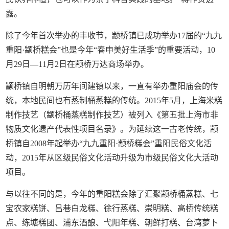
露。
除了今年首次举办的丰收节，颛桥镇已成功举办17届的“九九
重阳·颛桥糕会”也是今年“春申美好生活季”的重要活动，10
月29日—11月2日在颛桥万达商场举办。
颛桥镇自明朝万历年间建镇以来，一直有举办重阳庙会的传
统，本地民间也有蒸制桶蒸糕的传统。2015年5月，上海米糕
制作技艺（颛桥桶蒸糕制作技艺）被列入《第五批上海市非
物质文化遗产代表性项目名录》。为延续这一古老传统，颛
桥镇自2008年起举办“九九重阳·颛桥糕会”重阳民俗文化活
动，2015年从区级民俗文化活动升级为市级民俗文化大活动
项目。
与以往不同的是，今年的重阳糕会除了汇聚颛桥桶蒸糕、七
宝农家糕饼、吕巷白龙糕、徐行蒸糕、崇明糕、高桥传统糕
点、练塘糕团、浦东酒酿、弋阳年糕、朝鲜打糕、台湾萝卜