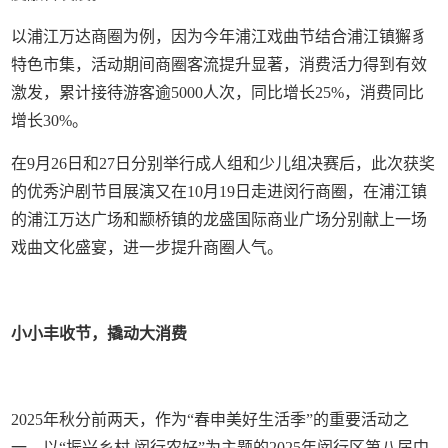
以浦江万达商圈为例，因为今年浦江戏曲节结合浦江镇獬豸
特色市集，活动期间商圈客流提升显著，消费活力得到有效
激发，累计接待游客逾5000人次，同比增长25%，消费同比
增长30%。
在9月26日和27日分别举行成人组和少儿组决赛后，此次获奖
的优秀沪剧节目展演又在10月19日走进闵行商圈，在浦江镇
的浦江万达广场和颛桥镇的龙盛国际商业广场分别献上一场
戏曲文化盛宴，进一步提升商圈人气。
小小丰收节，撬动大消费
2025年秋分前两天，作为“春申美好生活季”的重要活动之
一、以“振兴乡村 闵行农好”为主题的2025年闵行区第八届中