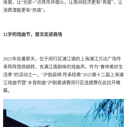
体展，让“光影+”点亮市井烟火，让夜间经济更有“亮度”，让
消费潜能更有“热度”。
12岁的戏曲节，首次走进商场
2025年处暑那天，位于闵行区浦江镇的上海浦江万达广场传
来阵阵悠扬婉转、充满江南韵味的戏曲声。作为“春申美好生
活季”的活动之一，“沪韵延绵 传承经典”2025第十二届上海浦
江戏曲节暨“乡音和曲”沪剧邀请赛闵行区选拔赛在此拉开帷
幕。