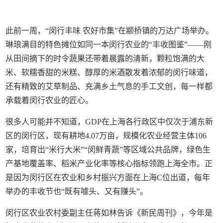
此前一周，“闵行丰味 农好市集”在颛桥镇的万达广场举办。
琳琅满目的特色摊位如同一本闵行农业的“丰收图鉴”——刚
从田间摘下的时令蔬果还带着晨露的清新，颗粒饱满的大
米、软糯香甜的米糕、醇厚的米酒散发着浓郁的闵行味道，
还有精致的艾草制品、充满乡土气息的手工文创，每一样都
承载着闵行农业的匠心。
很多人可能并不知道，GDP在上海各行政区中仅次于浦东新
区的闵行区，现有耕地4.07万亩，规模化农业经营主体106
家，培育出“米行大米”“闵鲜青蔬”等区域公共品牌，绿色生
产基地覆盖率、稻米产业化率等核心指标领跑上海全市。正
是因为闵行区在农业和乡村振兴方面在上海C位出道，每年
举办的丰收节也“既有噱头、又有赚头”。
闵行区农业农村委副主任蒋如林告诉《新民周刊》，今年是