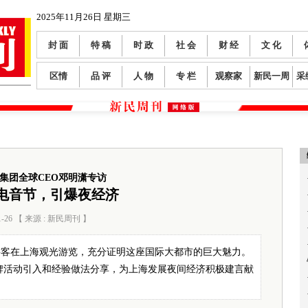
2025年11月26日 星期三
封 面
特 稿
时 政
社 会
财 经
文 化
区情
品 评
人 物
专 栏
观察家
新民一周
采
集团全球CEO邓明潇专访
电音节，引爆夜经济
1-26 【 来源 : 新民周刊 】
阅读数：
170
游客在上海观光游览，充分证明这座国际大都市的巨大魅力。
牌活动引入和经验做法分享，为上海发展夜间经济积极建言献