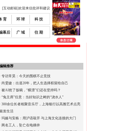
[互动邮箱]欢迎来信批评和建议
体 育
环 球
科 技
编幕后
广 域
往 期
编辑推荐
·
专访常昊：今天的围棋不止竞技
·
尚雯婕：出道20年，把人生选择权留给自己
·
被AI抢了饭碗，“横漂”们还在坚持吗？
·
“兔主席”任意：当好知识之树的“浇水人”
·
300余位长者相聚音乐厅，上海银行以高雅艺术点亮
银发生活
·
玛娅与安栋：用沪语敲开 与上海文化连接的大门
·
两名工人，坠亡在电梯井