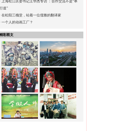
·
上海松江区委书记王华杰专访 ：合作交流不是“单
行道”
·
在松阳三槐堂，站着一位儒雅的翻译家
·
一个人的动画工厂？
精彩图文