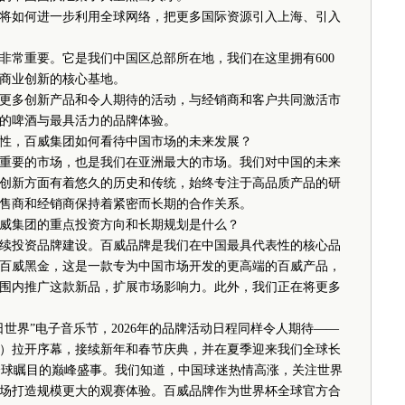
如何进一步利用全球网络，把更多国际资源引入上海、引入
常重要。它是我们中国区总部所在地，我们在这里拥有600
商业创新的核心基地。
多创新产品和令人期待的活动，与经销商和客户共同激活市
的啤酒与最具活力的品牌体验。
，百威集团如何看待中国市场的未来发展？
要的市场，也是我们在亚洲最大的市场。我们对中国的未来
创新方面有着悠久的历史和传统，始终专注于高品质产品的研
售商和经销商保持着紧密而长期的合作关系。
集团的重点投资方向和长期规划是什么？
投资品牌建设。百威品牌是我们在中国最具代表性的核心品
百威黑金，这是一款专为中国市场开发的更高端的百威产品，
围内推广这款新品，扩展市场影响力。此外，我们正在将更多
界”电子音乐节，2026年的品牌活动日程同样令人期待——
传递）拉开序幕，接续新年和春节庆典，并在夏季迎来我们全球长
场全球瞩目的巅峰盛事。我们知道，中国球迷热情高涨，关注世界
场打造规模更大的观赛体验。百威品牌作为世界杯全球官方合