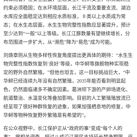
约束必须稳固；在水环境层面，长江干流及重要支流、湖泊
水库应全面稳定达到相应水质标准，Ⅱ类以上水质成为常
态；在水生态层面，水生生物完整性指数应显著提升，预计
至少达到“一般”以上等级。长江江豚数量有望继续增长，分
布范围进一步扩大，从“濒危”降为“易危”成为可能。
刘焕章则从生物多样性恢复角度提出更具体的期待：“水生生
物完整性指数恢复到‘良好’等级，中华鲟等旗舰物种实现稳
定的野外自然繁殖。”但他也坦言，这一目标挑战巨大，“中
华鲟已经连续九年没有自然繁殖，2035年能否看到明显起
色，仍然面临诸多不确定因素。葛洲坝下游的产卵场退化、
航道整治、水温变化等叠加影响。目前的人工繁殖殖放流已
经呈现了很好种群恢复的迹象，如果加强栖息地的修复，中
华鲟等物种恢复野外繁殖是有希望的”。
在公众视野中，长江保护正从“政府的事”变成“每个人的
事”。据相关调查，超过八成沿江居民支持延长禁渔期限，近