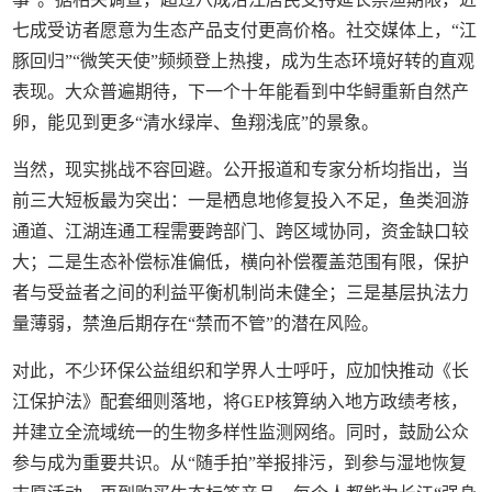
七成受访者愿意为生态产品支付更高价格。社交媒体上，“江
豚回归”“微笑天使”频频登上热搜，成为生态环境好转的直观
表现。大众普遍期待，下一个十年能看到中华鲟重新自然产
卵，能见到更多“清水绿岸、鱼翔浅底”的景象。
当然，现实挑战不容回避。公开报道和专家分析均指出，当
前三大短板最为突出：一是栖息地修复投入不足，鱼类洄游
通道、江湖连通工程需要跨部门、跨区域协同，资金缺口较
大；二是生态补偿标准偏低，横向补偿覆盖范围有限，保护
者与受益者之间的利益平衡机制尚未健全；三是基层执法力
量薄弱，禁渔后期存在“禁而不管”的潜在风险。
对此，不少环保公益组织和学界人士呼吁，应加快推动《长
江保护法》配套细则落地，将GEP核算纳入地方政绩考核，
并建立全流域统一的生物多样性监测网络。同时，鼓励公众
参与成为重要共识。从“随手拍”举报排污，到参与湿地恢复