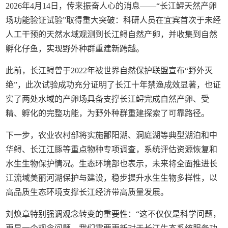
2026年4月14日，传来振奋人心的消息——“长江鲟天然产卵
场功能验证试验”取得重大突破：科研人员在宜宾首次于未经
人工干预的天然水域观测到长江鲟自然产卵，并收集到自然
孵化仔鱼，实现野外种群重建新跨越。
此前，长江鲟曾于2022年被世界自然保护联盟宣布“野外灭
绝”，此次试验成功充分证明了长江十年禁渔成效显著，也证
实了两处水域的产卵场具备支撑长江鲟完成自然产卵、受
精、孵化的完整功能，为野外种群重建探索了可靠路径。
下一步，农业农村部将实施鄱阳湖、洞庭湖等典型湖泊和中
华鲟、长江江豚等重点物种专项调查，系统评估资源恢复和
水生生物保护情况。生态环境部也表示，未来将全面推进长
江流域美丽河湖保护与建设，稳步提升水生生物多样性，以
高品质生态环境支撑长江经济带高质量发展。
刘焕章特别强调观念转变的重要性：“这不仅仅是科学问题，