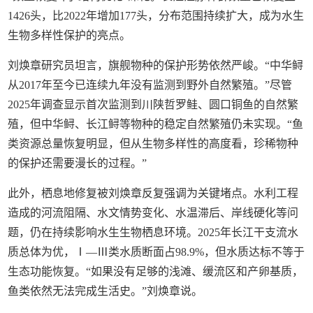
1426头，比2022年增加177头，分布范围持续扩大，成为水生
生物多样性保护的亮点。
刘焕章研究员坦言，旗舰物种的保护形势依然严峻。“中华鲟
从2017年至今已连续九年没有监测到野外自然繁殖。”尽管
2025年调查显示首次监测到川陕哲罗鲑、圆口铜鱼的自然繁
殖，但中华鲟、长江鲟等物种的稳定自然繁殖仍未实现。“鱼
类资源总量恢复明显，但从生物多样性的高度看，珍稀物种
的保护还需要漫长的过程。”
此外，栖息地修复被刘焕章反复强调为关键堵点。水利工程
造成的河流阻隔、水文情势变化、水温滞后、岸线硬化等问
题，仍在持续影响水生生物栖息环境。2025年长江干支流水
质总体为优，Ⅰ—Ⅲ类水质断面占98.9%，但水质达标不等于
生态功能恢复。“如果没有足够的浅滩、缓流区和产卵基质，
鱼类依然无法完成生活史。”刘焕章说。