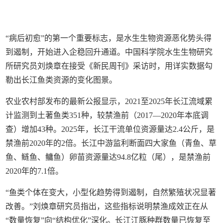
“病后初愈”的第一个重要标志，是水生生物资源恶化势头得
到遏制，开始进入企稳回升通道。中国科学院水生生物研究
所研究员刘焕章在接受《新民周刊》采访时，用详实数据勾
勒出长江鱼类资源的变化图景。
农业农村部发布的最新公报显示，2021至2025年长江流域累
计监测到土著鱼类351种，较禁渔前（2017—2020年本底调
查）增加43种。2025年，长江干流单位资源量达2.4公斤，是
禁渔前2020年的2倍。长江中游监利断面四大家鱼（青鱼、草
鱼、鲢鱼、鳙鱼）卵苗资源量达94.8亿粒（尾），是禁渔前
2020年的7.1倍。
“鱼类个体在变大，小型化趋势得到遏制，自然繁殖状况显著
改善。”刘焕章研究员指出，这些指标说明禁渔成效正在从
“数量恢复”向“结构优化”深化。长江江豚种群数量已恢复至