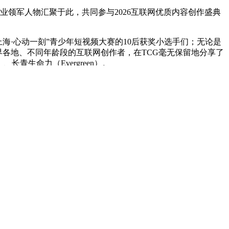
业领军人物汇聚于此，共同参与2026互联网优质内容创作盛典
“上海·心动一刻”青少年短视频大赛的10后获奖小选手们；无论是
世界各地、不同年龄段的互联网创作者，在TCG毫无保留地分享了
）、长青生命力（Evergreen）。
城市地标塑造的“最美背景”前跳起了拉丁舞，还公开表示自己即