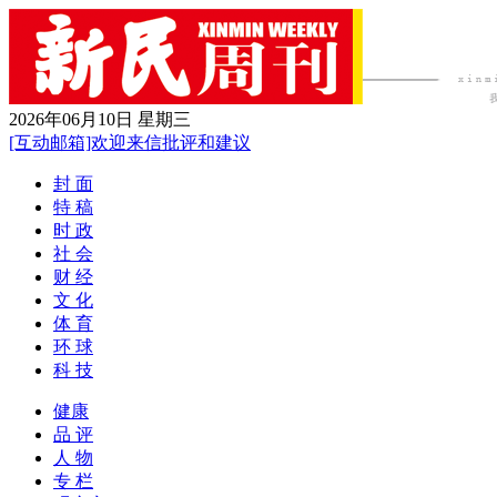
2026年06月10日 星期三
[互动邮箱]欢迎来信批评和建议
封 面
特 稿
时 政
社 会
财 经
文 化
体 育
环 球
科 技
健康
品 评
人 物
专 栏