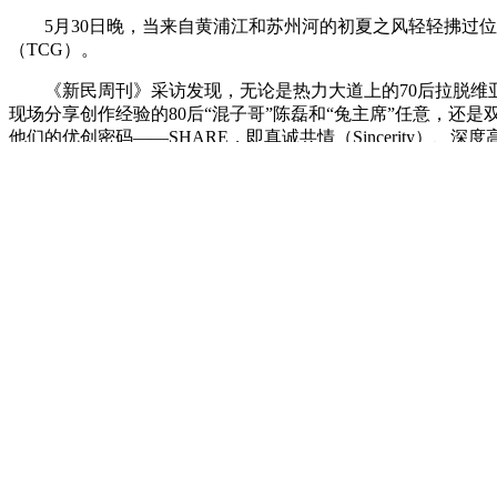
5月30日晚，当来自黄浦江和苏州河的初夏之风轻轻拂过
（TCG）。
《新民周刊》采访发现，无论是热力大道上的70后拉脱维亚籍拉丁舞
现场分享创作经验的80后“混子哥”陈磊和“兔主席”任意，还
他们的优创密码——SHARE，即真诚共情（Sincerity）、深度高度（
而TCG，也在为他们提供独一无二的上海时刻。
外国创作者看好上海，年轻创作者憧憬未来
在TCG开场前的热力大道环节，已经剧透了上海内容生态
身高1.91米、被中国网友冠以“九头身”“法拉利先生”等称
将举家搬到上海。