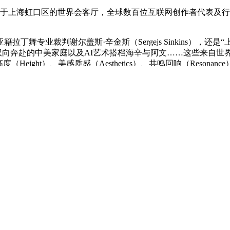
位于上海虹口区的世界会客厅，全球数百位互联网创作者代表及行
专业裁判谢尔盖斯·辛金斯（Sergejs Sinkins），还是
是双向奔赴的中美家庭以及AI艺术搭档海辛与阿文……这些来自
Height）、美感质感（Aesthetics）、共鸣回响（Resonance
的未来——
号的辛金斯，成了红毯环节“最靓的仔”。他不仅和身边人在上海