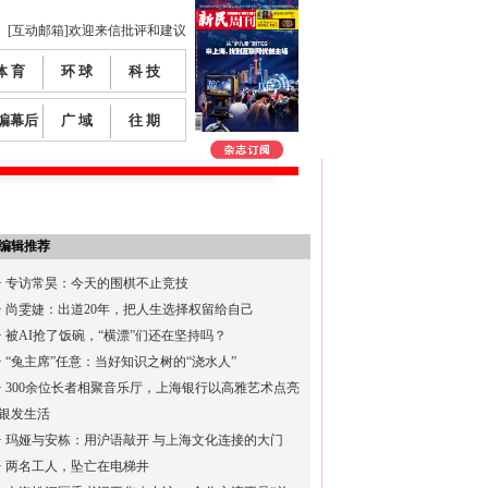
[互动邮箱]欢迎来信批评和建议
体 育
环 球
科 技
编幕后
广 域
往 期
编辑推荐
·
专访常昊：今天的围棋不止竞技
·
尚雯婕：出道20年，把人生选择权留给自己
·
被AI抢了饭碗，“横漂”们还在坚持吗？
·
“兔主席”任意：当好知识之树的“浇水人”
·
300余位长者相聚音乐厅，上海银行以高雅艺术点亮
银发生活
·
玛娅与安栋：用沪语敲开 与上海文化连接的大门
·
两名工人，坠亡在电梯井