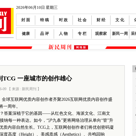
2026年06月10日 星期三
封 面
特 稿
时 政
社 会
财 经
文 化
健康
品 评
人 物
专 栏
观察家
新民一周
采
到TCG 一座城市的创作雄心
6-09 【 来源 : 新民周刊 】
阅读数：
67
，全球互联网优质内容创作者齐聚2026互联网优质内容创作盛
即将一周年。
答案深植于它的基因——从红色文化、海派文化、江南文
纳每一种表达。如今，“沪九条”更将网络治理从单向“管”升
让优质内容自然生长。TCG上，互联网创创作者们将优创密码凝
深度高度（Height）、美感质感（Aesthetics）、共鸣回响