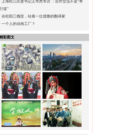
·
上海松江区委书记王华杰专访 ：合作交流不是“单
行道”
·
在松阳三槐堂，站着一位儒雅的翻译家
·
一个人的动画工厂？
精彩图文