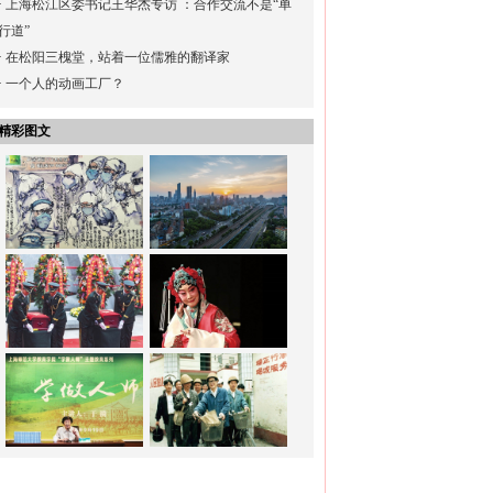
·
上海松江区委书记王华杰专访 ：合作交流不是“单
行道”
·
在松阳三槐堂，站着一位儒雅的翻译家
·
一个人的动画工厂？
精彩图文