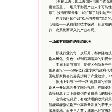
6月的上海，因上海国际电影节而光
度假区里，一场关于影视产业未来可能性的讨
坛”并没有明星云集，却汇聚了能影响产
在度假区这个以“欢乐与梦想”闻名的
心描绘——从前端的技术探讨，到后端的
行一次系统而深入的产业布局。
一场富有前瞻性的生态论坛
影视行业的每一次跃升，都伴随着技术
剧本孵化、角色生成到后期渲染的影视全
本届上影节期间，度假区创新服务中心联合
创新论坛”——50多位行业专家与政府代
国电影家协会的嘉宾拆解了产业趋势，A
依托上影节“一带一路”电影周的资源
论从一开始就具备了国际视野。在圆桌对话环
直接触及了当下影视创作者最关心的核心
这场论坛背后，有着清晰的政策背景—
智能赋能微短剧产业高质量发展的若干措施
出海基地。而更早之前，浦东已经宣布对