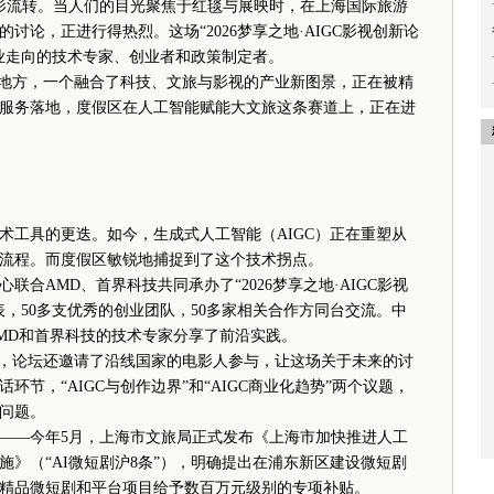
影流转。当人们的目光聚焦于红毯与展映时，在上海国际旅游
论，正进行得热烈。这场“2026梦享之地·AIGC影视创新论
业走向的技术专家、创业者和政策制定者。
地方，一个融合了科技、文旅与影视的产业新图景，正在被精
服务落地，度假区在人工智能赋能大文旅这条赛道上，正在进
工具的更迭。如今，生成式人工智能（AIGC）正在重塑从
流程。而度假区敏锐地捕捉到了这个技术拐点。
AMD、首界科技共同承办了“2026梦享之地·AIGC影视
表，50多支优秀的创业团队，50多家相关合作方同台交流。中
MD和首界科技的技术专家分享了前沿实践。
，论坛还邀请了沿线国家的电影人参与，让这场关于未来的讨
节，“AIGC与创作边界”和“AIGC商业化趋势”两个议题，
问题。
—今年5月，上海市文旅局正式发布《上海市加快推进人工
》（“AI微短剧沪8条”），明确提出在浦东新区建设微短剧
精品微短剧和平台项目给予数百万元级别的专项补贴。