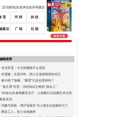
[互动邮箱]欢迎来信批评和建议
体 育
环 球
科 技
编幕后
广 域
往 期
编辑推荐
·
专访常昊：今天的围棋不止竞技
·
尚雯婕：出道20年，把人生选择权留给自己
·
被AI抢了饭碗，“横漂”们还在坚持吗？
·
“兔主席”任意：当好知识之树的“浇水人”
·
300余位长者相聚音乐厅，上海银行以高雅艺术点亮
银发生活
·
玛娅与安栋：用沪语敲开 与上海文化连接的大门
·
两名工人，坠亡在电梯井