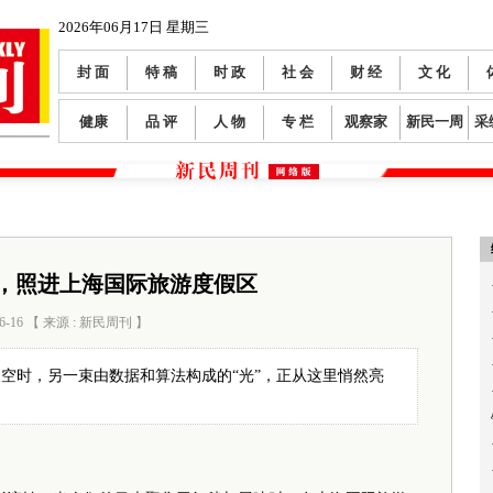
2026年06月17日 星期三
封 面
特 稿
时 政
社 会
财 经
文 化
健康
品 评
人 物
专 栏
观察家
新民一周
采
芒，照进上海国际旅游度假区
6-16 【 来源 : 新民周刊 】
阅读数：
70
空时，另一束由数据和算法构成的“光”，正从这里悄然亮