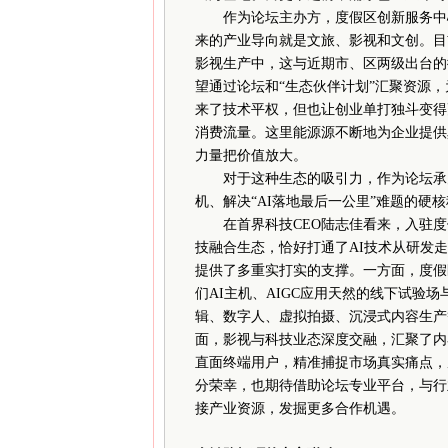
作为论坛主办方，度假区创新服务中心
来的产业导向就是文旅、影视和文创。目
影视生产中，这与近期市、区两级出台的
望通过论坛和“生态伙伴计划”汇聚资源，
来了技术平权，但也让创业单打独斗变得
消费流量。这里能源源不断地为企业提供
力量把价值放大。
对于这种生态的吸引力，作为论坛承办
机、解决“AI落地最后一公里”难题的硬
在首界科技CEO陆志佳看来，入驻度假
技融合生态，恰好打通了AI技术从研发
提供了多重实打实的支撑。一方面，度假
们AI主机、AIGC应用天然的线下试验
辑、数字人、虚拟拍摄、沉浸式内容生产
面，影视与科技业态深度交融，汇聚了内
直面终端用户，精准捕捉市场真实痛点，
分荣幸，也期待借助论坛专业平台，与行
接产业资源，发掘更多合作机遇。