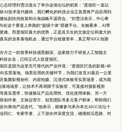
总经理刘雪洁道出了举办这场论坛的初衷：“度假区一直以
前AI技术迭代极快，我们孵化的科技企业正急需将产品应用到
微短剧扶持政策和出海战略不谋而合。”刘雪洁表示，中心希
为在这个赛道上奔跑的“超级个体”搭建平台。在她看来，AI带
更难。而度假区最大的优势，正是其天生的文旅定位和庞大的
真实的业务落地机会，通过平台链接资本，真正帮AIGC创新
方之一的首界科技感受颇深。这家致力于研发人工智能主
核科技企业，已经正式入驻度假区。
区是因为这里无可替代的产业环境：“度假区打造的影视+科
走向实景落地、场景应用的关键环节，为我们攻克AI最后一公里
区集聚影视创作、内容拍摄、沉浸式体验等实景场景，成为我
场与落地场景，让技术不再局限于实验室，可直接对接影视剪
等真实需求，快速验证产品实用性、优化使用体验。另一方
容创作者、文旅运营方、创意团队等多元客户群体，帮助我们
反向推动产品迭代。”他表示，能够参与承办本次AIGC论坛十
业同仁、专家学者、上下游伙伴深度交流，碰撞前沿思路、对