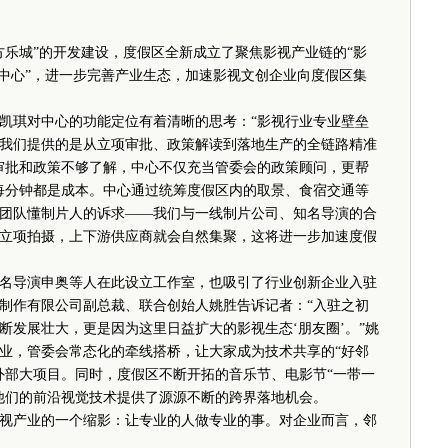
乐城”的开发建设，度假区全新成立了聚焦影视产业链的“影
务中心”，进一步完善产业生态，加速影视文创企业向度假区集
琪对中心的功能定位有着清晰的思考：“影视行业专业壁垒
我们提供的是从立项审批、政策解读到落地生产的全链路精准
审批和政策不够了解，中心不仅充当管委会的政策顾问，更帮
每分钟都是成本。中心通过统筹度假区内的取景、食宿交通等
团队懂制片人的诉求——我们与一线制片公司、知名导演的合
立项拍摄，上下游供应商就会自然集聚，这将进一步加速度假
导演申奥等人在此设立工作室，也吸引了行业创新企业入驻
视制作有限公司副总裁、联合创始人姚胜告诉记者：“入驻之初
断发展壮大，更是因为这里日益扩大的影视生态‘朋友圈’。”姚
业，管委会常态化的牵线搭桥，让大家成为技术共享的“好邻
外部大项目。同时，度假区不断开拓的音乐节、电影节“一带一
他们的前沿视觉技术提供了源源不断的跨界落地机会。
产业的一个缩影：让专业的人做专业的事。对企业而言，邻