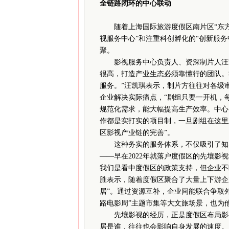
全链路闭环的中心联动
随着上海国际旅游度假区南片区“东方
视服务中心”和注重科创孵化的“创新服
聚。
影视服务中心负责人、资深制片人汪凯
很高，打造产业生态必须靠懂行的团队。
服务。”汪凯琪表示，制片方往往对各级
企业解决实际痛点，“剧组只要一开机，
规范化需求，能大幅提高生产效率。中心
作都是实打实的项目制，一旦剧组在这里
区影视产业链的完善”。
这种务实的服务体系，不仅吸引了知名
——早在2022年就落户度假区的先壤影
我们是看中度假区的政策支持，但企业不
胜表示，随着度假区聚合了大量上下游企
居”。通过资源互补，企业间能联合争取
路电影周”主题市集等大文旅场景，也为
先壤影视的经历，正是度假区布局影视
居是谁，往往也会影响自身发展的速度。