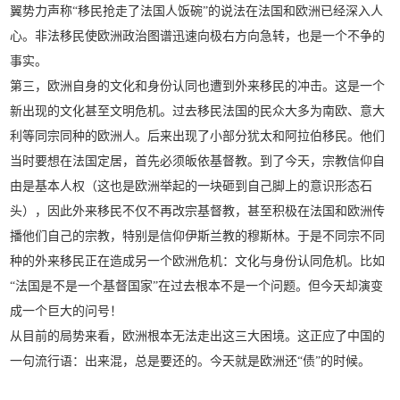
翼势力声称“移民抢走了法国人饭碗”的说法在法国和欧洲已经深入人
心。非法移民使欧洲政治图谱迅速向极右方向急转，也是一个不争的
事实。
第三，欧洲自身的文化和身份认同也遭到外来移民的冲击。这是一个
新出现的文化甚至文明危机。过去移民法国的民众大多为南欧、意大
利等同宗同种的欧洲人。后来出现了小部分犹太和阿拉伯移民。他们
当时要想在法国定居，首先必须皈依基督教。到了今天，宗教信仰自
由是基本人权（这也是欧洲举起的一块砸到自己脚上的意识形态石
头），因此外来移民不仅不再改宗基督教，甚至积极在法国和欧洲传
播他们自己的宗教，特别是信仰伊斯兰教的穆斯林。于是不同宗不同
种的外来移民正在造成另一个欧洲危机：文化与身份认同危机。比如
“法国是不是一个基督国家”在过去根本不是一个问题。但今天却演变
成一个巨大的问号！
从目前的局势来看，欧洲根本无法走出这三大困境。这正应了中国的
一句流行语：出来混，总是要还的。今天就是欧洲还“债”的时候。