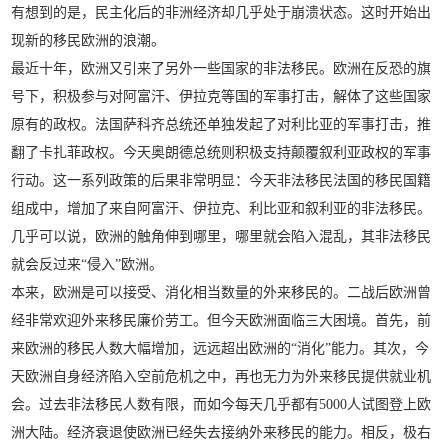
有想到的是，民主化后的非洲经济却几乎处于崩溃状态。这时开始出
现新的移民欧洲的浪潮。
最近十年，欧洲又引来了另外一些国家的非法移民。欧洲在反恐的旗
号下，积极参与对阿富汗、伊拉克等国的军事打击，解体了这些国家
原有的政权。法国萨科齐总统还单独发起了对利比亚的军事打击，推
翻了卡扎菲政权。今天奥朗德总统则积极支持颠覆叙利亚政权的军事
行动。这一系列政策的后果非常明显：今天非法移民法国的移民国籍
组成中，增加了来自阿富汗、伊拉克、利比亚和叙利亚的非法移民。
几乎可以说，欧洲的触角伸到哪里，哪里就会陷入混乱，其非法移民
就会反过来“侵入”欧洲。
本来，欧洲是可以接受、消化相当数量的外来移民的。二战后欧洲曾
经非常欢迎外来移民廉价劳工。但今天欧洲面临三大困境。首先，前
来欧洲的移民人数大幅增加，远远超出欧洲的“消化”能力。其次，今
天欧洲自身经济陷入空前危机之中，再也无力为外来移民提供就业机
会。过去非法移民人数有限，而如今每天几乎都有5000人试图登上欧
洲大陆。经济衰退使欧洲已经失去接纳外来移民的能力。相反，极右