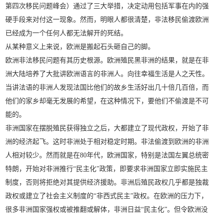
第四次移民问题峰会）通过了三大举措，决定动用包括军事在内的强
硬手段来对付这一现象。然而，明眼人都很清楚，非法移民偷渡欧洲
已经成为一个任何人都无法解开的死结。
从某种意义上来说，欧洲是搬起石头砸自己的脚。
欧洲非法移民问题有其历史根源。欧洲殖民黑非洲的结果，就是在非
洲大陆培养了大批讲欧洲语言的非洲人。向往幸福生活是人之天性。
当讲法语的非洲人发现法国比他们的故乡生活好出几十倍几百倍，而
他们的家乡却毫无发展的希望，在这种情况下，要他们不偷渡是不可
能的。
非洲国家在摆脱殖民获得独立之后，大都建立了现代政权，开始了非
洲的经济起飞。这时非洲处于相对稳定时期。非法偷渡到欧洲的非洲
人相对较少。然而就是在80年代，欧洲国家，特别是法国左翼总统密
特朗，开始对非洲推行“民主化”政策，即要求非洲国家立即实施民主
制度，否则将拒绝对其提供经济援助。非洲后殖民政权几乎都是独裁
政权或建立了社会主义制度的“非西式民主”政权。在欧洲的压力下，
很多非洲国家强权或被推翻或解体，非洲日益“民主化”。但令欧洲没