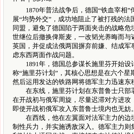
1870年普法战争后，德国“铁血宰相
展“均势外交”，成功地阻止了被打残的法
同盟，避免了德国陷于两面夹击的战略危
世继位后撤换俾斯麦，一改韬光养晦而与
英国，并促成法俄两国摒弃前嫌、结成军
虑东西两面作战问题。
1891年，德国总参谋长施里芬开始设
称“施里芬计划”，其核心思想是在六个星
然后运用发达的铁路网将德军主力迅速东
在东线，施里芬计划在东普鲁士只部署
在开战初与俄军周旋，尽量迟滞对方进攻
即使开战初俄军攻入东普鲁士境内也无妨
在西线，他在左翼面对法军主力的边境
制性兵力，并实施诱敌深入。德军主力则