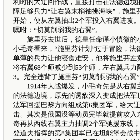
利时的大迂回作战，直接打击在法德边境
障足够兵力“让右翼末梢袖拂海峡”，施里
开始，便从左翼抽出2个军投入右翼进攻。他
嘱咐：“切莫削弱我的右翼”。
施里芬去世后，德皇任命谨小慎微的小
小毛奇看来，“施里芬计划”过于冒险，法
单薄的兵力让他寝食难安，他将施里芬左翼
将右翼68个师减少到53个师，左右翼兵力
3。完全违背了施里芬“切莫削弱我的右翼
1914年大战爆发，小毛奇先是从右翼
的法德边境，原先的诱敌深入变成把法军
法军回援巴黎方向组成第6集团军，给大
击。其次是俄国没等动员完毕就提前攻入
奇再从西线右翼主力抽调2个军驰援东线
登道夫指挥的第8集团军已在坦能堡会战