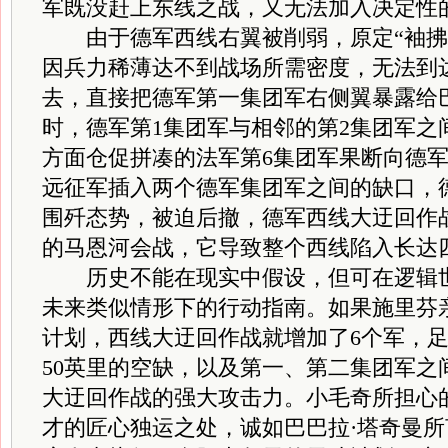
军既没赶上东线之战，又无法加入决定性
由于德军西线右翼被削弱，原定“袖拂海
因兵力稀薄达不到战场所需密度，无法到
去，直接把德军第一集团军右侧翼暴露给
时，德军第1集团军与相邻的第2集团军之
方面仓促拼凑的法军第6集团军果断向德
远征军插入两个德军集团军之间的缺口，
围歼态势，被迫后撤，德军西线大迂回作
的马恩河会战，它导致整个西线陷入长达
历史不能在现实中假设，但可在逻辑世
未来类似情形下的行动指南。如果施里芬
计划，西线大迂回作战就增加了6个军，
50英里的空缺，以及第一、第二集团军之
大迂回作战的强大攻击力。小毛奇所担心
才的匠心独运之处，诚如巴巴拉·塔奇曼所