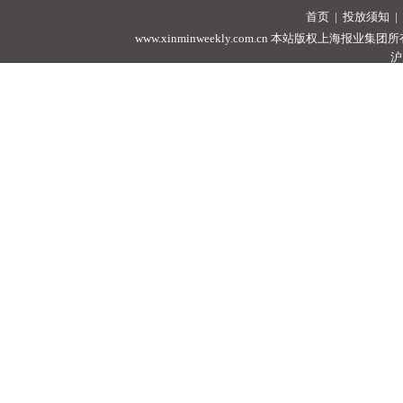
首页
|
投放须知
|
www.xinminweekly.com.cn
本站版权上海报业集团所有，未经许可
沪