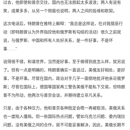
过去，他即使和普京交往，国内也无法掀起太多波浪；两人有说有
笑，成果多多，从另一个侧面也说明，两人之间的投缘和默契。
这次电话后，特朗普在推特上解释：“我总是这样说，在对我猎巫行
动（即特朗普认为外界指控他和俄罗斯有勾结的活动）很久之前就
说，与俄罗斯、中国和所有人处好关系，是一件好事，不是坏
事……”
说得很不错，和谐世界，当然是好事，至于做得到底怎么样，就另说
了。但有一点是明确的，特朗普确实一直说过，美俄友好相处，是好
事，不是坏事。尽管在国内，政治对手几乎一面倒地批评他亲近俄罗
斯；尽管在国际上，德国等国家再三警告美俄不能私下交易，但特朗
普不为所动，他两次与普京会谈，并期待建立非凡关系。
只是，由于各种压力，他和普京各种既定会晤一再被取消，美俄关系
也一度陷入僵局。但一些国际热点问题，譬如乌克兰问题、委内瑞拉
问题，没有美俄之间的合作，就不可能妥善解决，因此，美俄长期不