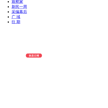
观察家
新民一周
采编幕后
广 域
往 期