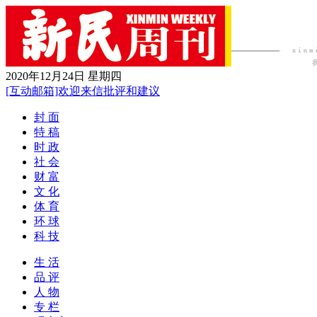
2020年12月24日 星期四
[互动邮箱]欢迎来信批评和建议
封 面
特 稿
时 政
社 会
财 富
文 化
体 育
环 球
科 技
生 活
品 评
人 物
专 栏