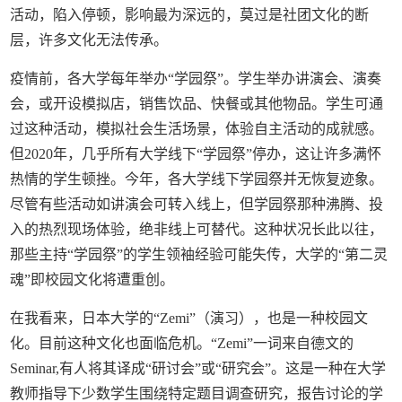
活动，陷入停顿，影响最为深远的，莫过是社团文化的断
层，许多文化无法传承。
疫情前，各大学每年举办“学园祭”。学生举办讲演会、演奏
会，或开设模拟店，销售饮品、快餐或其他物品。学生可通
过这种活动，模拟社会生活场景，体验自主活动的成就感。
但2020年，几乎所有大学线下“学园祭”停办，这让许多满怀
热情的学生顿挫。今年，各大学线下学园祭并无恢复迹象。
尽管有些活动如讲演会可转入线上，但学园祭那种沸腾、投
入的热烈现场体验，绝非线上可替代。这种状况长此以往，
那些主持“学园祭”的学生领袖经验可能失传，大学的“第二灵
魂”即校园文化将遭重创。
在我看来，日本大学的“Zemi”（演习），也是一种校园文
化。目前这种文化也面临危机。“Zemi”一词来自德文的
Seminar,有人将其译成“研讨会”或“研究会”。这是一种在大学
教师指导下少数学生围绕特定题目调查研究，报告讨论的学