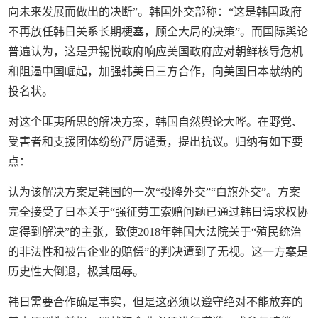
向未来发展而做出的决断”。韩国外交部称：“这是韩国政府
不再放任韩日关系长期梗塞，顾全大局的决策”。而国际舆论
普遍认为，这是尹锡悦政府响应美国政府应对朝鲜核导危机
和阻遏中国崛起，加强韩美日三方合作，向美国日本献纳的
投名状。
对这个匪夷所思的解决方案，韩国自然舆论大哗。在野党、
受害者和支援团体纷纷严厉谴责，提出抗议。归纳有如下要
点：
认为该解决方案是韩国的一次“投降外交”“白旗外交”。方案
完全接受了日本关于“强征劳工索赔问题已通过韩日请求权协
定得到解决”的主张，致使2018年韩国大法院关于“殖民统治
的非法性和被告企业的赔偿”的判决遭到了无视。这一方案是
历史性大倒退，极其屈辱。
韩日需要合作确是事实，但是这必须以遵守绝对不能放弃的