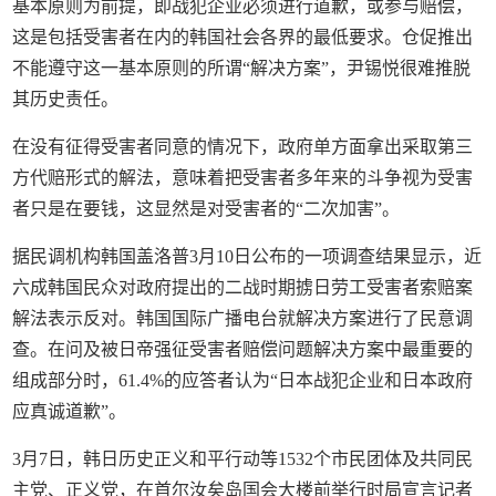
基本原则为前提，即战犯企业必须进行道歉，或参与赔偿，
这是包括受害者在内的韩国社会各界的最低要求。仓促推出
不能遵守这一基本原则的所谓“解决方案”，尹锡悦很难推脱
其历史责任。
在没有征得受害者同意的情况下，政府单方面拿出采取第三
方代赔形式的解法，意味着把受害者多年来的斗争视为受害
者只是在要钱，这显然是对受害者的“二次加害”。
据民调机构韩国盖洛普3月10日公布的一项调查结果显示，近
六成韩国民众对政府提出的二战时期掳日劳工受害者索赔案
解法表示反对。韩国国际广播电台就解决方案进行了民意调
查。在问及被日帝强征受害者赔偿问题解决方案中最重要的
组成部分时，61.4%的应答者认为“日本战犯企业和日本政府
应真诚道歉”。
3月7日，韩日历史正义和平行动等1532个市民团体及共同民
主党、正义党，在首尔汝矣岛国会大楼前举行时局宣言记者