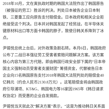
2018年10月，文在寅执政时期的韩国大法院作出了韩国原告
（被强征的劳工）胜诉的判决。判处日本被告企业日本制
铁、三菱重工应向原告支付赔偿金。日本政府和相关企业拒
绝接受这个判决。日本并对韩国发起了经贸战，在半导体关
键原材料出口等方面卡韩国的脖子，致使日韩关系降到了冰
点。
尹锡悦总统上台后，对外政策急剧右转。本月6日，韩国政府
公布了二战日本强征劳工受害者索赔问题解决方案。该方案
核心内容为第三方代赔，即由韩国行政安全部下属的“日本帝
国主义强制动员受害者支援财团” 筹措资金，代替被告日本
企业向15名韩国原告支付2018年韩国大法院判处的赔偿金40
亿韩元（约合人民币2130.8万元）。这笔赔偿金将由韩国政
府引导浦项、KT&G、韩国电力等16家因1965年《韩日请求
权协定》而受惠的企业自发捐款。
尹锡悦当天就此次“解决方案”表示，“这是为推动韩日关系面