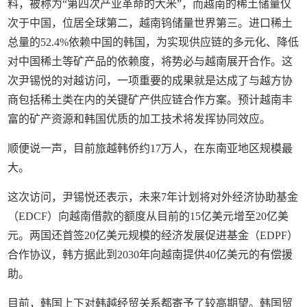
料，被称为“第四次产业革命的大米”，而越南的稀土储量仅
次于中国，位居全球第二，越南钨储量世界第三。进口稀土
总量的52.4%依赖中国的韩国，为实现供应链的多元化、降低
对中国稀土等矿产品的依赖度，将势必与越南展开合作。这
次尹锡悦的对越访问，一项重要的成果就是达成了与越方协
商包括稀土类在内的关键矿产供应链合作方案。预计越南丰
富的矿产资源和韩国优质的加工技术将发挥协同效应。
顺便说一声，目前旅越韩侨约17万人，在东南亚地区规模最
大。
这次访问，尹锡悦还表示，未来7年计划将对外经济协助基金
（EDCF）向越南借款的额度从目前的15亿美元增至20亿美
元。两国还首签20亿美元规模的经济发展促进基金（EDPF）
合作协议，韩方据此到2030年向越南提供40亿美元的有偿援
助。
目前，韩国上下对韩越经贸关系都寄予了较高期望。韩国贸