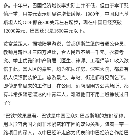
多。十年来，巴国经济增长率实际上并不低，但由于本币贬
值严重，用美元表示则显得增长缓慢。1980年，中国和巴基
斯坦人均GDP都在300美元左右起步，现在中国已经突破
12000美元，巴国还只是1600美元以下。
贫富差距大。据地陪导游说，首都伊斯兰堡的普通公务员、
教师月薪也才三四万卢比，合人民币不到一千元。衣着考
究、举止优雅的中产阶层（医生、律师、工程师等）收入数
倍于此。富人区的豪宅，均为花园洋房、深宅大院，都雇有
私人保镖武装护卫。旅游景点、车站、街道都可见到乞丐。
即使是非周末的工作日，在公园、酒店周围等公共场所，都
有非常多随意溜达的中青年人，难道他们不用上班挣钱过日
子？
“巴铁”效果显著。巴铁是中国民众对巴基斯坦的友好昵称，
用以形容两国之间非常紧密和牢固的双边关系。随着一带一
路项目的深入，以中巴经济走廊为代表的中巴经济合作给巴