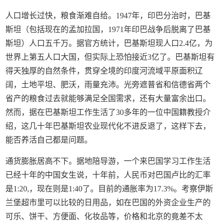
人口增长过快，粮食渐难自给。1947年，印巴分治时，巴基
斯坦（包括现在的孟加拉国，1971年印巴战争后脱离了巴基
斯坦）人口五千万。据官方统计，巴基斯坦现人口2.4亿，为
世界上第五人口大国，但实际上恐怕接近3亿了。巴基斯坦有
得天独厚的自然条件，贯穿全境的印度河流域平原面积辽
阔，土地平坦、肥沃，雨量充沛。光旁遮普省和信德省两个
省产的粮食过去就能够满足全国需求，还有大量富余出口。
然而，据在巴基斯坦工作生活了30多年的一位中国籍教授介
绍，这几十年巴基斯坦农业现代化不进反退了，这样下去，
能否养活自己都是问题。
通货膨胀居高不下。据地陪导游，一个来巴国学习工作生活
已经十年的中国女生说，十年前，人民币对巴国卢比的汇率
是1:20,，现在则是1:40了。目前的通胀率为17.3%。考察伊斯
兰堡超市里可以比较的日用品，如在巴国的外资企业生产的
可乐、饼干、方便面、化妆品等，价格和北京的竟差不太