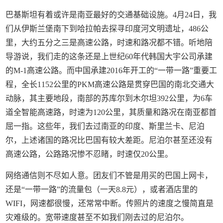
巴基斯坦有着或许是南亚最好的交通基础设施。4月24日，我
们从伊斯兰堡南下到哈拉帕去探寻印度河文明遗址，486公
里，大约五分之三是高速公路，时速和路况都不错。听地陪
导游说，我们走的这条还是上世纪60年代韩国大宇公司承建
的M-1高速公路。而中国承建2016年开工的“一带一路”重要工
程，全长1152公里的PKM高速公路是贯穿巴国的南北交通大
动脉，其主要地段，南部的苏库尔到木尔坦392公里，为6车
道全智能高速路，时速为120公里，其质量和路况在南亚都首
屈一指。这些年，我们去过南亚的印度、斯里兰卡、尼泊
尔，上述诸国的路况比巴国有较大差距。尼泊尔甚至还没有
高速公路，公路路况惨不忍睹，时速仅20公里。
网络通信则不尽如人意。团友们不管是用买的巴国上网卡，
还是“一带一路”的流量包（一天8.8元），或者酒店里的
WIFI，网速都很慢，还常常中断。传照片的速度之慢简直是
灾难级的。宽带速度甚至不如我们刚去过的尼泊尔。