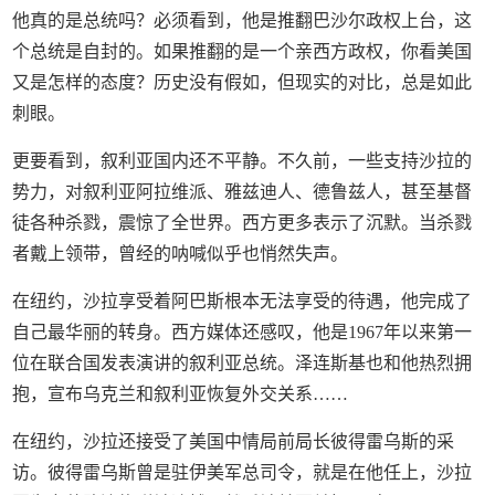
他真的是总统吗？必须看到，他是推翻巴沙尔政权上台，这
个总统是自封的。如果推翻的是一个亲西方政权，你看美国
又是怎样的态度？历史没有假如，但现实的对比，总是如此
刺眼。
更要看到，叙利亚国内还不平静。不久前，一些支持沙拉的
势力，对叙利亚阿拉维派、雅兹迪人、德鲁兹人，甚至基督
徒各种杀戮，震惊了全世界。西方更多表示了沉默。当杀戮
者戴上领带，曾经的呐喊似乎也悄然失声。
在纽约，沙拉享受着阿巴斯根本无法享受的待遇，他完成了
自己最华丽的转身。西方媒体还感叹，他是1967年以来第一
位在联合国发表演讲的叙利亚总统。泽连斯基也和他热烈拥
抱，宣布乌克兰和叙利亚恢复外交关系……
在纽约，沙拉还接受了美国中情局前局长彼得雷乌斯的采
访。彼得雷乌斯曾是驻伊美军总司令，就是在他任上，沙拉