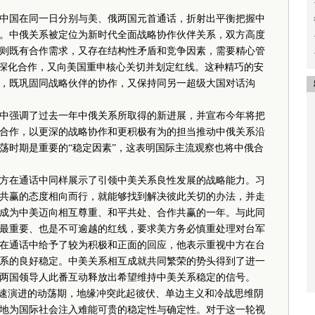
国在同一日分别与美、俄两国元首通话，折射出平衡把握中
。中俄关系被定位为新时代全面战略协作伙伴关系，双方高度
则既有合作需求，又存在结构性矛盾和竞争因素，需要精心管
调”深化合作，又向美国重申核心关切并划定红线。这种精巧的安
，既巩固同战略伙伴的协作，又保持同另一超级大国对话沟
强调了过去一年中俄关系所取得的新进展，并宣布今年将把
合作，以更深的战略协作和更积极有为的担当推动中俄关系沿
荡时期是重要的“稳定因素”，这表明国际主流观察也将中俄合
在通话中同样展示了引领中美关系良性发展的战略能力。习
共赢的态度相向而行，就能够找到解决彼此关切的办法，并走
6年成为中美迈向相互尊重、和平共处、合作共赢的一年。与此同
最重要、也是不可逾越的红线，要求美方务必慎重处理对台军
在通话中给予了较为积极和正面的回应，他表示重视中方在台
系的良好稳定。中美关系相互成就共同繁荣的势头得到了进一
两国领导人此番互动释放出希望维持中美关系稳定的信号。
速演进的动荡期，地缘冲突此起彼伏、单边主义和冷战思维阴
地为国际社会注入难能可贵的稳定性与确定性。对于这一轮视