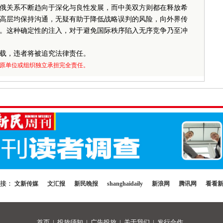
俄关系不断趋向于深化与良性发展，而中美双方则都在释放希
高层均保持沟通，无疑有助于降低战略误判的风险，向外界传
。这种确定性的注入，对于避免国际秩序陷入无序竞争乃至冲
载，违者将被追究法律责任。
原单位或组织独立承担完全责任。
链接：
文新传媒
文汇报
新民晚报
shanghaidaily
新浪网
腾讯网
看看
首页
|
投放须知
|
广告投放
|
关于我们
|
发行合作