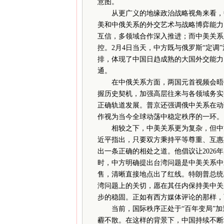
意图。
从更广义的地缘政治战略视角来看，中
美和中俄关系的外交艺术与战略博弈能力
互信，多领域合作深入推进；而中美关系
控。2月4日当天，中方既与俄罗斯“定
排，体现了中国日趋成熟的大国外交能力
通。
在中俄关系方面，两国元首视频会晤中
握历史契机，加强高层往来与各领域务实
正确轨道发展。普京还强调俄中关系在动
作视为当今全球动荡中稳定秩序的一环。
相较之下，中美关系更为复杂，但中方
近平指出，只要双方秉持平等尊重、互惠
出一条正确的相处之道。他倡议让202
时，中方明确提出台湾问题是中美关系中
售，清晰直接地点出了红线。特朗普总统
湾问题上的关切，愿在其任内保持美中关
步的稳固。正如有西方媒体评论的那样，
当前，国际秩序正处于“百年变局”加
霾不散。在这样的背景下，中国持续不断