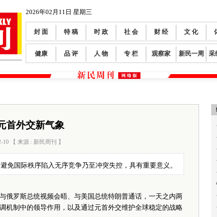
2026年02月11日 星期三
封 面
特 稿
时 政
社 会
财 经
文 化
健康
品 评
人 物
专 栏
观察家
新民一周
采
元首外交新气象
2-10 【 来源 : 新民周刊 】
阅读数：
377
于避免国际秩序陷入无序竞争乃至冲突失控，具有重要意义。
平与俄罗斯总统视频会晤、与美国总统特朗普通话，一天之内两
调机制中的领导作用，以及通过元首外交维护全球稳定的战略