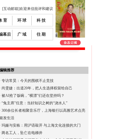
[互动邮箱]欢迎来信批评和建议
体 育
环 球
科 技
编幕后
广 域
往 期
编辑推荐
·
专访常昊：今天的围棋不止竞技
·
尚雯婕：出道20年，把人生选择权留给自己
·
被AI抢了饭碗，“横漂”们还在坚持吗？
·
“兔主席”任意：当好知识之树的“浇水人”
·
300余位长者相聚音乐厅，上海银行以高雅艺术点亮
银发生活
·
玛娅与安栋：用沪语敲开 与上海文化连接的大门
·
两名工人，坠亡在电梯井