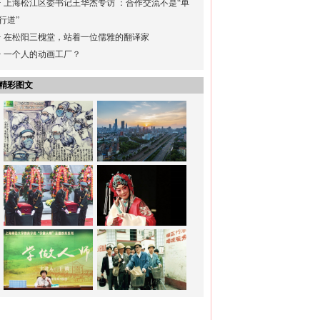
·
上海松江区委书记王华杰专访 ：合作交流不是“单
行道”
·
在松阳三槐堂，站着一位儒雅的翻译家
·
一个人的动画工厂？
精彩图文