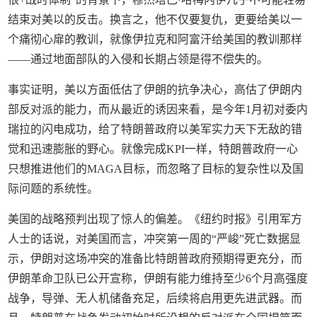
结束对美以的反击。换言之，他不仅要复仇，更要给美以一
个痛彻心扉的教训，就像伊拉克和阿富汗给美国的教训那样
——通过地面部队的入侵和长期占领是得不偿失的。
事实证明，美以方面低估了伊朗的抗争决心，高估了伊朗内
部反对派的能力，而从最近的诱因来看，是今年1月初对委内
瑞拉的闪电成功，给了特朗普政府以美军实力天下无敌的错
觉和迅速膨胀的野心。就像完成KPI一样，特朗普政府一心
只想推进他们的MAGA目标，而忽略了目标的复杂性以及国
际问题的系统性。
美国的战略预判出现了惊人的偏差。《纽约时报》引用军方
人士的话说，对美国而言，冲突第一周的“严峻”死亡数据显
示，伊朗对这场冲突的准备比特朗普政府预期得更充分，而
伊朗革命卫队已公开宣称，伊朗有能力维持至少6个月高强度
战争，导弹、无人机储备充足，后续将启用更先进武器。而