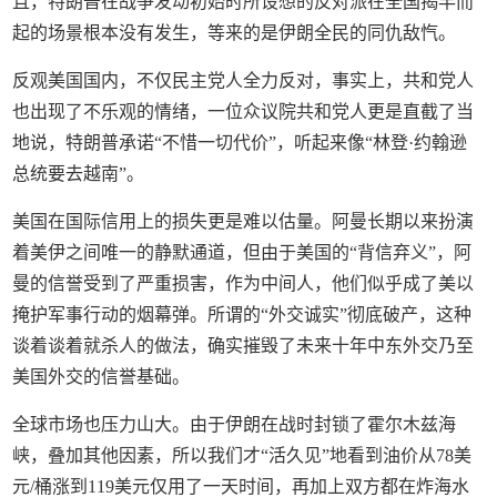
且，特朗普在战争发动初始时所设想的反对派在全国揭竿而
起的场景根本没有发生，等来的是伊朗全民的同仇敌忾。
反观美国国内，不仅民主党人全力反对，事实上，共和党人
也出现了不乐观的情绪，一位众议院共和党人更是直截了当
地说，特朗普承诺“不惜一切代价”，听起来像“林登·约翰逊
总统要去越南”。
美国在国际信用上的损失更是难以估量。阿曼长期以来扮演
着美伊之间唯一的静默通道，但由于美国的“背信弃义”，阿
曼的信誉受到了严重损害，作为中间人，他们似乎成了美以
掩护军事行动的烟幕弹。所谓的“外交诚实”彻底破产，这种
谈着谈着就杀人的做法，确实摧毁了未来十年中东外交乃至
美国外交的信誉基础。
全球市场也压力山大。由于伊朗在战时封锁了霍尔木兹海
峡，叠加其他因素，所以我们才“活久见”地看到油价从78美
元/桶涨到119美元仅用了一天时间，再加上双方都在炸海水