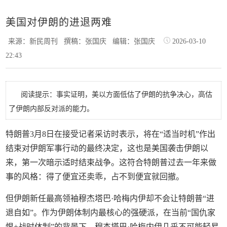
美国对伊朗的进退两难
来源：新民周刊
撰稿：张国庆
编辑：张国庆
2026-03-10
22:43
阅读提示：事实证明，美以方面低估了伊朗的抗争决心，高估
了伊朗内部反对派的能力。
特朗普3月8日在接受记者采访时表示，将在“适当时机”作出
结束对伊朗军事行动的最终决定，这也是美国袭击伊朗以
来，第一次暗示适时结束战争。这符合特朗普过去一年来做
事的风格：得了便宜还卖乖，占不到便宜就回撤。
但伊朗新任最高领袖穆杰塔巴·哈梅内伊却不会让特朗普“进
退自如”。作为伊朗体制内最核心的强硬派，在当前“国仇家
恨+战时体制”的背景下，穆杰塔巴·哈梅内伊几乎不可能轻易