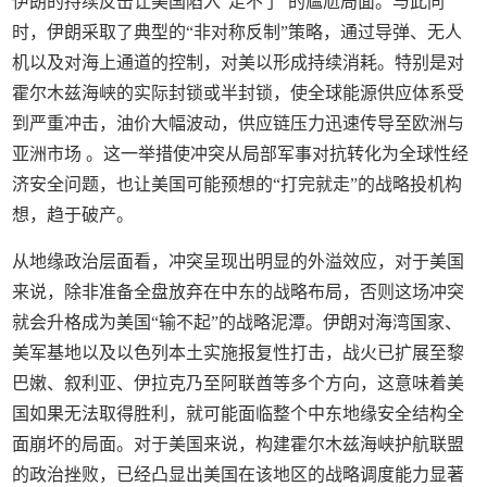
伊朗的持续反击让美国陷入“走不了”的尴尬局面。与此同
时，伊朗采取了典型的“非对称反制”策略，通过导弹、无人
机以及对海上通道的控制，对美以形成持续消耗。特别是对
霍尔木兹海峡的实际封锁或半封锁，使全球能源供应体系受
到严重冲击，油价大幅波动，供应链压力迅速传导至欧洲与
亚洲市场 。这一举措使冲突从局部军事对抗转化为全球性经
济安全问题，也让美国可能预想的“打完就走”的战略投机构
想，趋于破产。
从地缘政治层面看，冲突呈现出明显的外溢效应，对于美国
来说，除非准备全盘放弃在中东的战略布局，否则这场冲突
就会升格成为美国“输不起”的战略泥潭。伊朗对海湾国家、
美军基地以及以色列本土实施报复性打击，战火已扩展至黎
巴嫩、叙利亚、伊拉克乃至阿联酋等多个方向，这意味着美
国如果无法取得胜利，就可能面临整个中东地缘安全结构全
面崩坏的局面。对于美国来说，构建霍尔木兹海峡护航联盟
的政治挫败，已经凸显出美国在该地区的战略调度能力显著