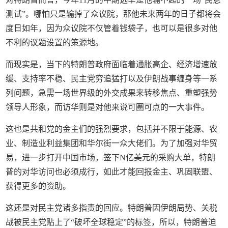
测试”。哪怕只是输掉了众议院，那他未来两年的日子都将会
度日如年，因为众议院不仅管着钱袋子，也可以是很多对他
不利的议题设置的策源地。
而现实是，当下的特朗普政府面临着通胀高企、经济增速放
缓、支持率不稳、民主党穷追猛打以及伊朗战事缠身等一系
列问题，急需一场世界级的外交成果来转移焦点、重塑强势
领导人形象，而访华则是对他来说可圈可点的一大事件。
这也是共和党的金主们的强烈要求，包括并不限于能源、农
业、制造业利益集团和华尔街一众大佬们。为了加强对华贸
易，进一步打开中国市场，签下N亿美元的采购大单，特朗
普的对华访问也必须成行，如此才能回报金主、巩固联盟、
获得更多的资助。
这还是对民主党诸多指责的回应。特朗普因伊朗局势、关税
战被民主党贴上了“破坏全球稳定”的标签，所以，特朗普迫