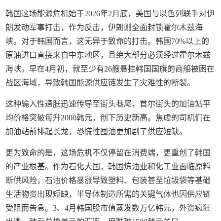
韩国这场能源危机始于2026年2月底，美国与以色列联手对伊
朗发动军事打击，作为反击，伊朗则全面封锁霍尔木兹海
峡。对于韩国而言，这无异于致命的打击。韩国70%以上的
原油进口直接来自中东地区，且绝大部分必须经过霍尔木兹
海峡。早在4月初，就至少有26艘悬挂韩国国旗的商船被困在
战区海域，导致韩国能源供应链发生了灾难性的断裂。
这种输入性通胀迅速传导至街头巷尾，首尔街头的加油站平
均价格突破每升2000韩元，创下历史新高。焦虑的司机们在
加油站前排起长龙，恐慌性囤油更加剧了供应短缺。
更为致命的是，这场危机不仅停留在消费端，更重创了韩国
的产业根基。作为石化大国，韩国炼油业和化工业面临原料
断供风险，石油价格暴涨导致塑料、包装甚至垃圾袋等基础
生活物资出现短缺，半导体制造所需的关键气体也因供应链
受阻而告急。3、4月韩国股市值蒸发数万亿韩元，外资疯狂