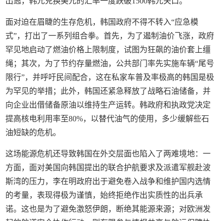
出逃，韩元兑换美元的汇率一度跌破1500韩元关口。
面对迫在眉睫的生存危机，韩国政府不得不转入“应急模
式”，打出了一系列组合拳。首先，为了遏制油价飞涨，政府
罕见地启动了燃油价格上限制度，试图为狂飙的油价套上缰
绳；其次，为了节约存量燃油，公共部门率先实施车辆“尾号
限行”，并呼吁民间配合，这在私家车普及率极高的韩国是极
为罕见的举措；此外，韩国还紧急释放了战略石油储备，并
向企业出借储备原油以维持生产运转。韩政府和执政党决定
提高核电利用率至80%，以替代油气的使用，多少缓解些石
油短缺的危机。
这场能源危机还导致韩国在外交层面也陷入了两难境地：一
方面，面对美国向韩国提出的联合护航要求及派遣军舰赴波
斯湾的压力，李在明政府出于避免卷入战争和维护国内选情
的考量，表现得极为谨慎，始终拒绝作出实质性的出兵承
诺。这也是为了避免激怒伊朗，断绝其能源来源；对欧洲发