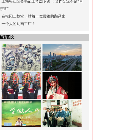
·
上海松江区委书记王华杰专访 ：合作交流不是“单
行道”
·
在松阳三槐堂，站着一位儒雅的翻译家
·
一个人的动画工厂？
精彩图文