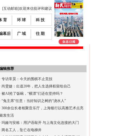
[互动邮箱]欢迎来信批评和建议
体 育
环 球
科 技
编幕后
广 域
往 期
编辑推荐
·
专访常昊：今天的围棋不止竞技
·
尚雯婕：出道20年，把人生选择权留给自己
·
被AI抢了饭碗，“横漂”们还在坚持吗？
·
“兔主席”任意：当好知识之树的“浇水人”
·
300余位长者相聚音乐厅，上海银行以高雅艺术点亮
银发生活
·
玛娅与安栋：用沪语敲开 与上海文化连接的大门
·
两名工人，坠亡在电梯井