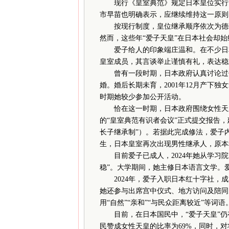
现行《皇室典范》规定日本皇位实行“
市早苗也明确表示，应继续维持这一原则
按现行制度，皇位继承顺序依次为德仁
然而，这些年“爱子天皇”在日本社会却
爱子给人的印象端庄温和。在不少日本
皇室成员，其言谈举止谨慎有礼，表达稳
曾有一段时期，日本政府认真讨论过修改
婚。婚后长期未育，2001年12月产下独
时期她较少参加公开活动。
恰在这一时期，日本政府围绕女性天皇与
的“皇室典范有识者会议”正式提交报告，
长子继承制”）。若据此完成修法，爱子内
生，日本皇室再次出现男性继承人，原本
目前爱子已成人，2024年她从学习院
稳”。大学期间，她主修日本语言文学。
2024年，爱子入职日本红十字社，成
她还参与出席宫中仪式、地方访问及陪同
用“自然”“亲和”“与民众距离较近”等词语
目前，在日本国民中，“爱子天皇”仍有
民赞成女性天皇的比率为69%，同时，对