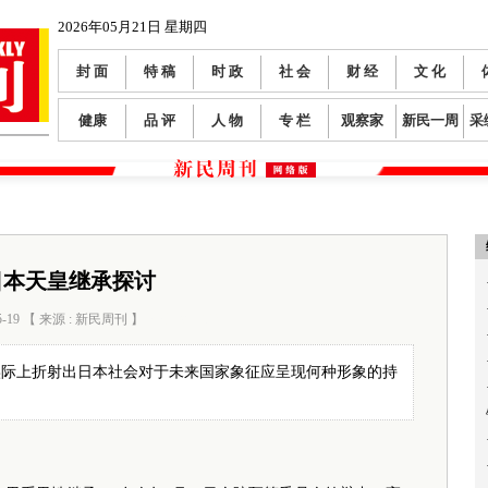
2026年05月21日 星期四
封 面
特 稿
时 政
社 会
财 经
文 化
健康
品 评
人 物
专 栏
观察家
新民一周
采
日本天皇继承探讨
5-19 【 来源 : 新民周刊 】
阅读数：
438
实际上折射出日本社会对于未来国家象征应呈现何种形象的持