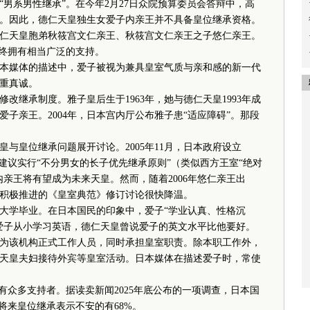
男系男性继承”。在今年2月27日众院预算委员会答辩中，高
。因此，德仁天皇独生女爱子内亲王并不具备皇位继承资格。
天皇胞弟秋筱宫文仁亲王、秋筱宫文仁亲王之子悠仁亲王。
始终拥有相当广泛的支持。
媒体的描述中，爱子被视为兼具皇室气质与亲和感的新一代
重真诚。
继承制度。雅子皇后生于1963年，她与德仁天皇1993年成
女爱子亲王。2004年，日本宫内厅公布雅子患“适应障碍”。那段
皇位继承问题展开讨论。2005年11月，日本政府设立
建议实行“不分男女的长子优先继承原则”（类似西方王室“绝对
亲王将有望成为未来天皇。然而，随着2006年悠仁亲王出
积极推进的《皇室典范》修订讨论很快降温。
大学毕业。在日本国民的印象中，爱子“学业认真、性格沉
爱子从小学习英语，德仁天皇曾说爱子的英文水平比他要好。
为该机构正式工作人员，同时承担皇室职责。除本职工作外，
天皇夫妇接待外宾等皇室活动。日本媒体在描述爱子时，常使
。
众多支持者。据读卖新闻2025年底公布的一项调查，日本国
将来皇位继承表示不安的有68%。