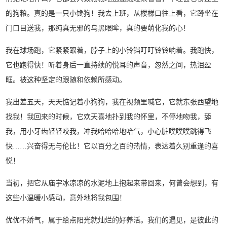
的狗粮。真的是一只小馋狗！我去上班，从楼梯口往上看，它蹲坐在
门口目送我，那纯真无邪的乌黑眼眸，真的要萌化我的心！
我在球场跑，它紧紧跟着，脖子上的小铃铛叮叮铃铃响着。我跑快，
它也跑得快！听着身后一直持续的悦耳的声音，忽然之间，热泪盈
眶。被这种坚定的跟随和依赖所感动。
我出差五天，天天惦记着小狗狗，我在视频里喊它，它就东张西望地
找我！我回来的时候，它欢天喜地扑到我的怀里，不停地吻我，舔
我，用小牙齿轻轻咬我，冲我哈哈哈地哈气，小心脏噗噗噗跳得飞
快……兴奋得无与伦比！它以百分之百的热情，表达着久别重逢的喜
悦！
当初，把它从庙宇冰凉凉的水泥地上抱起来带回来，何曾会想到，有
这些小温暖小感动，意外地将我包围！
优优不娇气，属于给点阳光就灿烂的好养活。我们的遇见，是彼此的