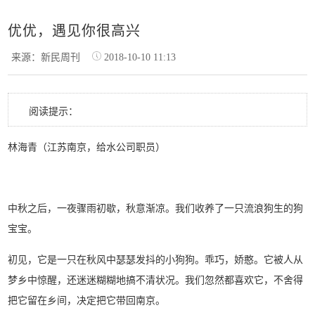
优优，遇见你很高兴
来源：新民周刊
2018-10-10 11:13
阅读提示：
林海青（江苏南京，给水公司职员）
中秋之后，一夜骤雨初歇，秋意渐凉。我们收养了一只流浪狗生的狗
宝宝。
初见，它是一只在秋风中瑟瑟发抖的小狗狗。乖巧，娇憨。它被人从
梦乡中惊醒，还迷迷糊糊地搞不清状况。我们忽然都喜欢它，不舍得
把它留在乡间，决定把它带回南京。