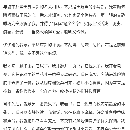
与城市那些出身高贵的名犬相比，它只是田野里的小清新。凭着颜值
瞬间赢得了我的心。后来才知道，它其实是个伪装者。第一眼的文静
乖巧完全欺骗了我，并得了“优优”这个名字！实际上它活泼、调皮、
疯癫，还馋……当然也萌得可爱，聪明又伶俐。
优优刚到我家，不适应新的环境。它乱叫、乱咬、乱拉。若是之前知
道这些，我一定不惹这个麻烦。
我才吃一颗冬枣，它尿了。我才翻开一页书，它拉屎了。我在看电
视，它把花盆里的兰花叶子啃得支离破碎。我在洗脸，它钻进洗脸池
底下去拱了一番。我从厨房端饭菜出来，必须小心翼翼，因为常常是
拖着一条狗慢慢走，它在奋力扯咬拽拉我的拖鞋和裤管。
可不久后，就是另一番景象了。我看书，它一边专心致志啃最爱的排
骨，让我可以安静阅读。我做饭，它在我脚下摩挲，好奇着各种香味
和声音。我就抱起它看看究竟，它饶有兴趣地伸着脖子探头探脑。我
们无论吃什么，它都会兴致勃勃地迅速跑过来看看，不理会它食盆里