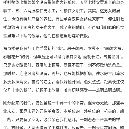
楼则整体出租给某个没有集体宿舍的单位，五至七楼安置着长航单身
职工，五、六两层楼住男职工，七楼住女职工。其实，这男女的居
住，也没有特别严格的界线，有些单身汉男女组成家庭了，便住到七
楼单独占了间房的女子宿舍里。成了家的他们，不再如我们似的吃食
堂里难以下咽的饭菜，他们在楼道里用煤炉做饭。
海员楼是我参加工作后最初的“家”。房子朝西，虽搭不上“面朝大海，
春暖花开”的调，但毕竟还可以退而求其次地“面朝长江，气势澎湃”。
只是炎夏酷暑时，西晒加上顶层，简直不亚于一刻不停歇地洗桑拿。
那时候，连电风扇都没有，再热，也只能摇把折扇，往水房里用凉水
多洗多抹两次。夜晚的江面，看似静谧开阔，渔火点点，距离长江仅
仅几十步的我们，却顾不上欣赏。唯有切肤感受——热啊热啊热啊。
刚分配来的我们，姿色虽说一个赛一个的平常，但青春无敌，那些事
业未立、家庭未建的异性单身汉，本单位的，外单位的，机关的，船
上的，只要有了空闲，必会呆在我们这儿，一副恋恋不舍离去的样
子。有时候，大家会搭台子下棋打牌，也或者，一起去百花剧场、和