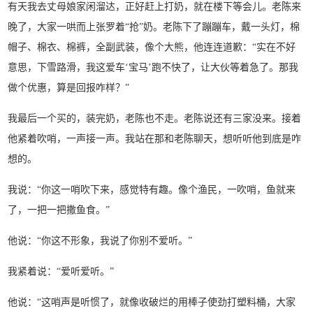
有天我去丈母娘家闲溜达，正好赶上打奶，就在楼下等会儿。老陈来
晚了，大家一哄而上张罗着“抢”奶。老陈下了蹦蹦车，戴一头灯，棉
帽子、棉衣、棉裤，全副武装，像个大熊，他连连道歉：“实在不好
意思，下雪路滑，我这爱车‘宝马’跑不快了，让大伙等着急了。那我
做个优惠，算是回报咋样？”
我最后一个买的，装完奶，老陈也不走。老陈说还有三家没来。接着
他紧着吹哨，一声接一声。我站在那和老陈聊天，想听听他到底是咋
想的。
我说：“你这一哨吹下来，感觉特有趣。像个渔民，一吹哨，鱼就来
了，一把一把撒鱼食。”
他说：“你这不形象，我说了你别不爱听。”
我紧着说：“爱听爱听。”
他说：“这哨声是听惯了，就像收破烂的用棒子使劲打塑料桶，大家