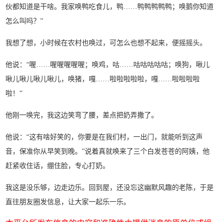
伙都知道是干啥。我家唤鸭吃食儿，鸭……鸭鸭鸭鸭鸭；唤鹅你知道
怎么叫吗？”
我想了想，小时候在农村也唤过，可怎么也想不起来，便摇摇头。
他说：“喔……喔喔喔喔喔；唤鸡，咕……咕咕咕咕咕；唤狗，啾儿
啾儿啾儿啾儿啾儿，唤猪，嘎……啦啦啦啦啦，嘎……啦啦啦啦
啦！”
他刚一唤完，我这边笑弯了腰，差点把奶弄撒了。
他说：“这有啥好笑的，你要是在我们村，一出门，就能听到这声
音，保准你从早笑到晚。”说着真就唤来了三个白发苍苍的阿姨，他
赶紧收住话，绷住脸，专心打奶。
我这是没乐够，边走边乐。回到屋，还没忘这幽默风趣的老陈，于是
直往朋友圈发信息，让大家一起乐一乐。