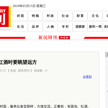
2019年05月15日 星期三
封 面
特 稿
时 政
社 会
财 富
文 化
生 活
品 评
人 物
专 栏
观察家
新民一周
采
红酒时要眺望远方
05-15 【 来源 : 新民周刊 】 阅读数：
0
分享到
面，像单位食堂那样，方便交流。正餐前，有面包、红酒、