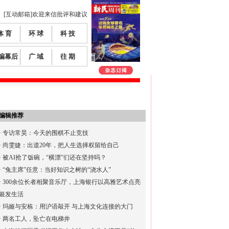
[互动邮箱]欢迎来信批评和建议
体 育
环 球
科 技
编幕后
广 域
往 期
编辑推荐
·
专访常昊：今天的围棋不止竞技
·
尚雯婕：出道20年，把人生选择权留给自己
·
被AI抢了饭碗，“横漂”们还在坚持吗？
·
“兔主席”任意：当好知识之树的“浇水人”
·
300余位长者相聚音乐厅，上海银行以高雅艺术点亮
银发生活
·
玛娅与安栋：用沪语敲开 与上海文化连接的大门
·
两名工人，坠亡在电梯井