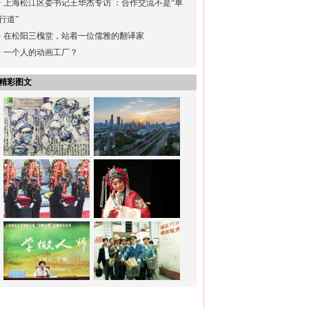
·
上海松江区委书记王华杰专访 ：合作交流不是“单
行道”
·
在松阳三槐堂，站着一位儒雅的翻译家
·
一个人的动画工厂？
精彩图文