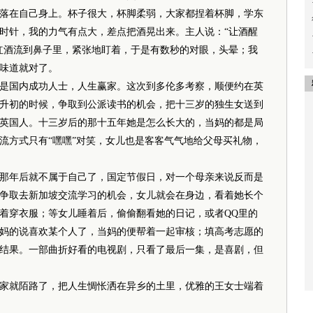
落在自己身上。杯子很大，杯脚柔弱，大家都捏着杯脚，学东
时针，我的力气有点大，差点把酒晃出来。主人说：“让酒醒
红酒流到鼻子里，紧张地盯着，于是有数秒的对眼，头晕；我
味道就对了。
国内成功人士，人生赢家。这次到多伦多考察，顺便约在英
升初的时候，争取到公派读书的机会，把十三岁的独生女送到
英国人。十三岁后的那十五年她是怎么长大的，当妈的都是局
流方式只有“嘿嘿”对笑，女儿也是客客气气地给父母买礼物，
年后就不属于自己了，国定节假日，对一个母亲来说反而是
争取去新加坡交流学习的机会，女儿就会在身边，看着她长个
着穿衣服；等女儿睡着后，偷偷翻看她的日记，或者QQ里的
妈的说喜欢某个人了，当妈的便帮着一起审核；填高考志愿的
结果。一部曲折好看的电视剧，只看了最后一集，是喜剧，但
就陌路了，把人生惆怅洒在异乡的土里，优雅的王女士端着