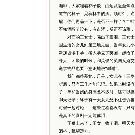
咖啡，大家端着杯子谈，由远及近至焦点
道主的样子，晃着杯中的酒。顺时针、逆
醒，你们再品一下，是否不一样了？”怕
不知酒醒了没有，有点涩，反正不该甜，
对面的王女士，喝出了眼泪。王女士是
国生活的女儿到第三地见面。当年女儿小
新加坡读中学，考大学去了英国，嫁给了
外人。团聚的时候，和英俊的英国女婿交
递拿物品也要下意识地说“谢谢”。
我们都羡慕她，只是，女儿在十三岁那
折磨，只有工作才能忘记。如果当时没有
子，等和当妈的身高差不多时，还可以换
聊天记录；终于有一天女儿憋不住告诉当
时候一起讨论……这些过程都没有，只有
是真正的喜剧一定能催泪。
正餐上来了，王女士收了泪。明天大家
酒杯，眺望远方。