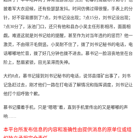
披着军大衣迎候，还有些瑟瑟发抖。时间仿佛过得很慢，手表上的分
针，好不容易挪到了7点，刘书记没出现；7点15分，刘书记没出现；
7点30分了，泳池门口，还只有他和县办小吴主任形影相吊，面面相
觑。难道这就是刘书记给的提醒，甚至作为对当年违约的惩罚？他一
激灵，不由得汗毛倒竖。小吴耐不住了，拨了刘书记秘书的电话，电
话嘟嘟地忙音，拨了好几分钟也拨不进去。慕书记一脸沮丧地坐在台
阶上，愁眉紧锁，目光呆滞而失神。
大约8点，慕书记接到刘书记秘书的电话，说邻县煤矿出事了，刘书
记急赶过去，刚才他们一路在打电话了解情况和指挥调度，刘书记让
他打个招呼致个歉。
慕书记攥着手机，只是“嗯嗯”着，直到手机里传出的又是嘟嘟的声
响……
本平台所发布信息的内容和准确性由提供消息的原单位或组