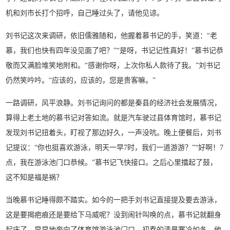
机和刘市长打个招呼，自己睡过头了，请他见谅。
刘书记这次来调研，依旧儒雅随和，他握着慕书记的手，笑道：“老
慕，我们也快有四年没见面了吧？”“是呀，书记记性真好！”慕书记恭
敬而又满脸堆笑地附和。“感谢你呀，上次你私人款待了我。”刘书记
仍然笑吟吟。“应该的，应该的，您是贵客嘛。”
一路调研，风平浪静。刘书记询问的都是秦县的经济社会发展情况，
算得上老土地的慕书记对答如流。就是汽车驶过县体育馆时，慕书记
发现刘书记扭着头，盯视了那边好久，一声没吭。晚上便餐后，刘书
记提议：“你也挺喜欢游泳，明天一早7时，我们一道游游？”“好啊！7
点，我在游泳池门口恭候。”慕书记飞快接口。之后心里擂起了鼓，
这不知是福是祸？
当晚慕书记睡得颇不踏实。如今的一把手刘书记直接提及要去游泳，
这是要揭疤痕还是要给下马威呢？没到闹针叫唤的点，慕书记就翻身
起床了，早早地奔向了体育馆游泳池门口。初春的清晨寒冷如冬，他