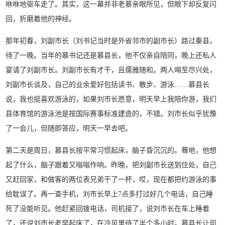
咻咻地驱车走了。其实，这一幕并非老慕亲眼所见，但眼下却反复闪
回，折磨着他的神经。
那年初春，刘副市长（刘书记当时是外省邻市的副市长）路过秦县，
待了一晚。当年的慕书记还是慕县长，他不仅亲自陪同，晚上还私人
宴请了刘副市长。刘副市长有才干，且儒雅随和。两人喝至尽兴处，
刘副市长谈及，自己的业余爱好包括读书、散步、游泳……慕县长
说，我也挺喜欢游泳的，如果刘市长愿意，明天早上我陪你游，我们
县体育馆的游泳池是按国际赛事标准建造的，不错。刘市长似乎犹豫
了一会儿，但随即答应，明天一早去吧。
第二天是周日，慕县长按平常习惯起床，脑子昏沉沉的。蓦地，他想
起了什么，脑子跟着又嗡嗡作响。昨晚，把刘副市长送到住处，自己
又赶回家，和做客的两位表兄弟干了一杯，哎，现在都把约游泳的事
给耽误了。再一查手机，刘市长早上7点多打过好几个电话，自己睡
死了没能听见。他赶紧回拨电话，司机接了，说刘市长在车上睡着
了，还说刘市长老早起床了，在冷风里待了半个多小时。慕县长让司