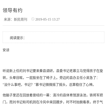
领导有约
来源：新民周刊
2019-05-15 13:27
阅读提示：
安谅
听说新上任的刘书记要来秦县调研，县委书记老慕立马觉得房子在旋
转，头晕目眩，一屁股坐在了椅子上。旁边的县办主任小吴急了：
“没什么事吧，书记？”慕书记微微摇了摇头，总算稳住了心神。
他脑子里还在回放着曾经的一幕：清冷的县体育馆游泳池，铁将军把
门，而刘书记和司机则在冷风中来回踱步，时不时抬腕看表，终于气