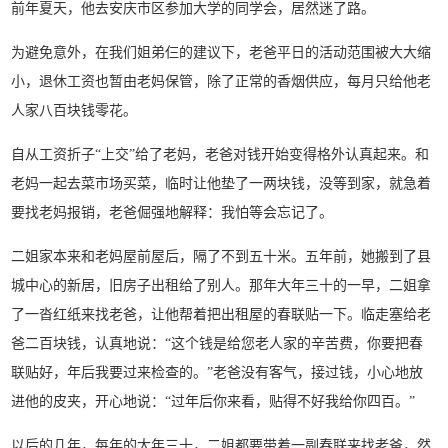
前年夏天，他去安庆市区参加大学的同学会，居然迷了路。
为避免意外，在我们姐弟仨的建议下，老爸平日的活动范围被大大缩
小，退休工资也暂由老妈保管，除了正常的香烟供应，每月只给他老
人家八百块钱零花。
自从工资折子“上交”给了老妈，老爸对钱开始变得格外认真起来。和
老妈一起去菜市场买菜，临时让他垫了一两块钱，没等到家，就急着
要找老妈报销，老爸倔强地解释：我怕等会忘记了。
二姐家本来和老妈屋前屋后，隔了不到五十米。五年前，她搬到了县
城中心的新居，旧房子出租给了别人。那年大年三十的一早，二姐拿
了一沓红纸来找老爸，让他帮着把出租屋的春联贴一下。临走塞给老
爸二百块钱，认真地说：“这个钱是给您老人家的辛苦费，你要把春
联贴好，年后我要过来检查的。”老爸没有客气，接过钱，小心地放
进他的皮夹，开心地说：“过年后你来看，贴得不好我给你四百。”
以后的几年，每年的大年三十，二姐都要带着一副春联来找老爸，然