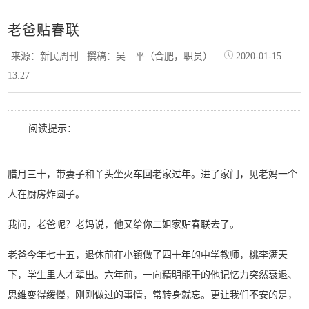
老爸贴春联
来源：新民周刊
撰稿：吴 平（合肥，职员）
2020-01-15
13:27
阅读提示：
腊月三十，带妻子和丫头坐火车回老家过年。进了家门，见老妈一个
人在厨房炸圆子。
我问，老爸呢？老妈说，他又给你二姐家贴春联去了。
老爸今年七十五，退休前在小镇做了四十年的中学教师，桃李满天
下，学生里人才辈出。六年前，一向精明能干的他记忆力突然衰退、
思维变得缓慢，刚刚做过的事情，常转身就忘。更让我们不安的是，