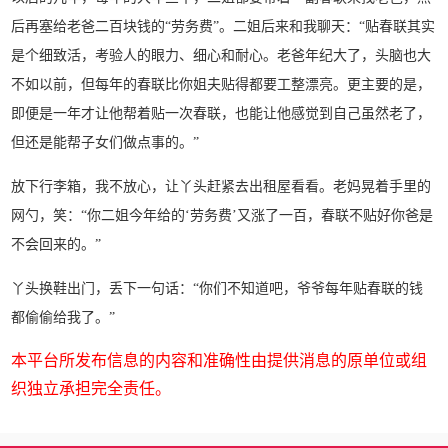
后再塞给老爸二百块钱的“劳务费”。二姐后来和我聊天：“贴春联其实
是个细致活，考验人的眼力、细心和耐心。老爸年纪大了，头脑也大
不如以前，但每年的春联比你姐夫贴得都要工整漂亮。更主要的是，
即便是一年才让他帮着贴一次春联，也能让他感觉到自己虽然老了，
但还是能帮子女们做点事的。”
放下行李箱，我不放心，让丫头赶紧去出租屋看看。老妈晃着手里的
网勺，笑：“你二姐今年给的‘劳务费’又涨了一百，春联不贴好你爸是
不会回来的。”
丫头换鞋出门，丢下一句话：“你们不知道吧，爷爷每年贴春联的钱
都偷偷给我了。”
本平台所发布信息的内容和准确性由提供消息的原单位或组
织独立承担完全责任。