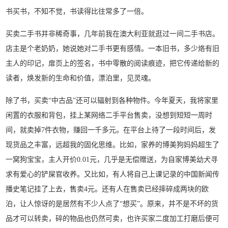
书买书，不知不觉，书读得比往常多了一倍。
买卖二手书并非稀奇事，几年前我在澳大利亚就逛过一间二手书店。
店主是个老奶奶，她说她对二手书更有感情。一本旧书，多少烙有旧
主人的印记，扉页上的签名，书中零散的阅读痕迹，把它传递给新的
读者，焕发新的生命和价值，漂泊里，见灵魂。
除了书，买卖“中古品”还可以辐射到各种物件。今年夏天，我将家里
闲置的衣服和背包，挂上某网络二手平台售卖，没想到短短一周时
间，就卖掉7件衣物，赚回一千多元。在平台上待了一段时间后，发
现货品之丰富，远超我的固化思维。比如，家养的博美狗妈妈超生了
一窝狗宝宝，主人开价0.01元，几乎是无偿赠送，为自家博美幼犬寻
求有爱心的铲屎官收养。又比如，有人将自己上课记录的中国新闻传
播史笔记挂了上去，售卖4元。还有人在售卖已经摔碎成两块的欧
泊，让人惊讶的是居然有不少人点了“想买”。原来，并不是不坏的货
品才可以转卖，碎的物品也仍然可卖，也许买家二度加工打磨后便可