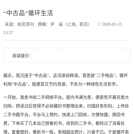
“中古品”循环生活
来源：新民周刊
撰稿：尹 画（上海，职员）
2020-01-15
13:27
阅读提示：
最近，我沉迷于“中古品”。这词源自韩语，意思是“二手物品”。循环
利用“中古品”，既便宜又节约资源，不失为一种绿色生活哲学。
一开始，我卖书给二手网络平台。屋内书满为患，便索性开展另类大
扫除，把读过后觉得不必收藏的书整理出来，扫描好条形码，上传给
二手书籍平台。平台马上预约，快递上门回收，方便快捷。换回书
费，下单买了几本自己想看的书，收到的二手书，都经过了消毒处
理，套着塑封，像新书一般，卖相超出预计，兴奋不已。于是循环卖