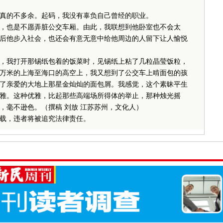
的不多余。起码，我没有辜负自己曾经的职业。
也是不愿弄脏公交车厢。由此，我联想到他卧室也不会太
后他步入社会，也还会有意无意中给他周边的人留下让人愉悦
我打开那锡纸包着的饭菜时，见锡纸上粘了几粒晶莹饭粒，
万米的上海至海口的高空上，我又想到了公交车上啃面包的孩
了亲爱的大地上那星金灿灿的面包屑。我感觉，这个素昧平生
雅。这种优雅，比起那些高端场所得体的举止，那种烛光摇
，毫不逊色。（撰稿 刘放 江苏苏州，文化人）
载，违者将被追究法律责任。