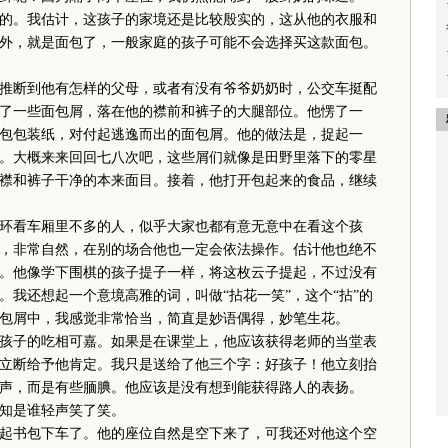
。我估计，这孩子的家境还是比较殷实的，这从他的衣服和
外，就是面包了，一般家庭的孩子可能不会选择买这款面包。
断到他有怎样的父母，或者有没有爷爷奶奶时，公交车挺配
了一些面包屑，落在他的襟前和裤子的大腿部位。他愣了一
包包装纸，对付起逃逸而出的面包屑。他的做法是，捉起一
。大概来来回回七八次吧，这些屑们就像是田野里落下的零星
襟和裤子干净的本来面目。接着，他打开包起来的食品，继续
看车厢里不多的人，似乎大家也都有意无意中在看这个孩
，非常自然，在别的场合他也一定会依法操作。估计他也绝不
。他像学下围棋的孩子提子一样，将这枚云子提起，不过没有
我还想起一个意境高雅的词，叫做“拈花一笑”，这个“拈”的
包屑中，我感觉非常恰当，简直是妙语偶得，妙笔生花。
子的吃相可嘉。如果是在课堂上，他应该获得老师的当堂表
立断给予他肯定。我只是送给了他三个字：好孩子！他立刻抬
声，而是有些腼腆。他应该是没有想到能获得路人的表扬。
知是谁轻声笑了笑。
书包下车了。他的座位自然是空下来了，可我还对他这个空