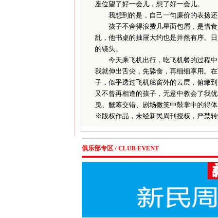
座位望了好一会儿，想了好一会儿。
我想到的是，自己一句廉价的表扬还真
孩子不舍得浪费几星面包屑，是惜食，
乱，他书桌的抽屉大约也是井然有序。日
的镜头。
今天乘飞机出行，吃飞机餐的过程中，
我就伸出舌尖，先舔食，再细细享用。在
子，似乎透过飞机舷窗外的云层，俯瞰到
又不曾再相逢的孩子，无意中教会了我优
曳、觥筹交错、剧场微笑中鼓掌中的得体
※
版权作品，未经新民周刊授权，严禁转
俱乐部专区 / CLUB EVENT