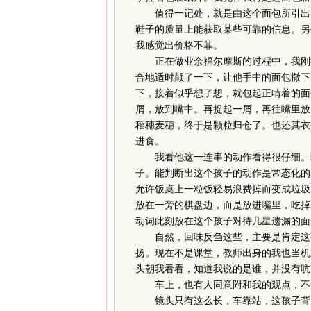
值得一记处，就是由这个面包所引出的
鞋子的质量上能获取某些可靠的信息。另
我感觉出价格不菲。
正在做业余福尔摩斯的过程中，我刚推
合地适时颠了一下，让他手中的面包撒下
下，接着似乎想了想，就包起正啃着的面
屑，放到嘴中。再捉起一屑，再往嘴里放
稻穗麦穗，终于是颗粒归仓了。也还其衣
进食。
我看他这一连串的动作看得很仔细。环
子。能判断出这个孩子的动作是常态化的
允许饭桌上一粒饭轻易浪费掉而变成垃圾
放在一旁的棋盘边，而是放进嘴里，吃掉。
动词此刻放在这个孩子对待几星遗漏的面
自然，回味反刍这些，主要是肯定这孩
扬。现在不是课堂，教师出身的我也当机
头朝我看看，知道我说的是谁，并没有吭
车上，也有人同意附和我的观点，不
镜头只有这么长，车靠站，这孩子背起