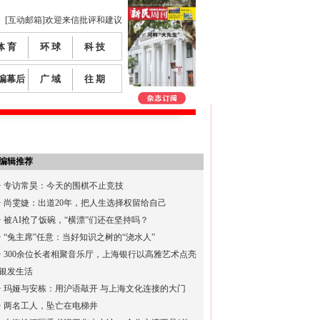
[互动邮箱]欢迎来信批评和建议
体 育
环 球
科 技
编幕后
广 域
往 期
编辑推荐
·
专访常昊：今天的围棋不止竞技
·
尚雯婕：出道20年，把人生选择权留给自己
·
被AI抢了饭碗，“横漂”们还在坚持吗？
·
“兔主席”任意：当好知识之树的“浇水人”
·
300余位长者相聚音乐厅，上海银行以高雅艺术点亮
银发生活
·
玛娅与安栋：用沪语敲开 与上海文化连接的大门
·
两名工人，坠亡在电梯井