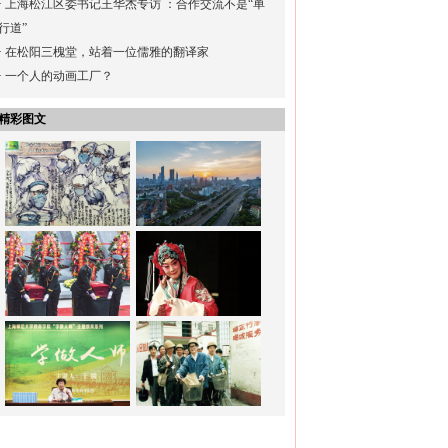
·
上海松江区委书记王华杰专访 ：合作交流不是“单
行道”
·
在松阳三槐堂，站着一位儒雅的翻译家
·
一个人的动画工厂？
精彩图文