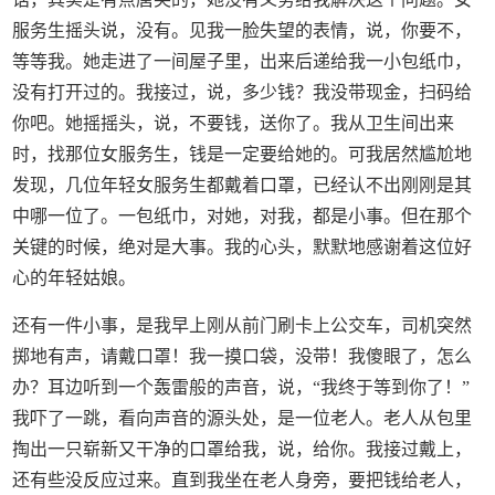
服务生摇头说，没有。见我一脸失望的表情，说，你要不，
等等我。她走进了一间屋子里，出来后递给我一小包纸巾，
没有打开过的。我接过，说，多少钱？我没带现金，扫码给
你吧。她摇摇头，说，不要钱，送你了。我从卫生间出来
时，找那位女服务生，钱是一定要给她的。可我居然尴尬地
发现，几位年轻女服务生都戴着口罩，已经认不出刚刚是其
中哪一位了。一包纸巾，对她，对我，都是小事。但在那个
关键的时候，绝对是大事。我的心头，默默地感谢着这位好
心的年轻姑娘。
还有一件小事，是我早上刚从前门刷卡上公交车，司机突然
掷地有声，请戴口罩！我一摸口袋，没带！我傻眼了，怎么
办？耳边听到一个轰雷般的声音，说，“我终于等到你了！”
我吓了一跳，看向声音的源头处，是一位老人。老人从包里
掏出一只崭新又干净的口罩给我，说，给你。我接过戴上，
还有些没反应过来。直到我坐在老人身旁，要把钱给老人，