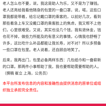
老人怎么也不要，说，我这是助人为乐，又不是为了赚钱。
老人还亮给我看他随身的包里的一叠口罩，说，喏，这些口
罩我都是带着，给忘记戴口罩的乘客的，以前好几次，看到
那些着急上车又没戴口罩的乘客脸上的焦虑，我又帮不上他
们，心里很难受。又说，其实也没几个钱，我有退休金，钱
也花不掉，做些力所能及的有意义的事情，心情我也舒畅了
许多，这比吃什么补品都能让我长寿，对不对？所以多预备
一些口罩在包里。老人说着，还自顾自地笑了。
后来，我再出门，包里必备两样东西：几包纸巾和一叠崭新
的口罩。那两件小事帮助了我，我也要帮助需要帮助的人。
（撰稿 崔立 上海，公务员）
本平台所发布信息的内容和准确性由提供消息的原单位或组
织独立承担完全责任。