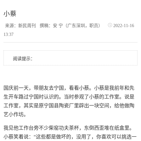
小蔡
来源：新民周刊
撰稿：安 宁（广东深圳，职员）
2022-11-16
13:37
阅读提示：
国庆前一天，带朋友去宁国，看看小蔡。小蔡是我前年和先
生开车路过宁国时认识的。当时参观了小蔡的工作室。说是
工作室，其实是原宁国县陶瓷厂里辟出一块空间，给他做陶
艺小作坊。
我见他工作台旁不少柴窑功夫茶杯，东倒西歪堆在纸盒里。
小蔡笑着说：“这些都是做坏的，没用了，你喜欢可以挑选一