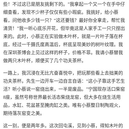
些！不过这已是朋友挑剩下的。”我拿起一个又一个在手中仔
细查看，发现不少杯子仅仅有些小瑕疵。我挑好，给小蔡
看，问他收多少钱一只？“这还要钱？最好你全拿走，帮忙我
清货！”我一听心底乐开花，但毕竟这是人家手工一只只捏出
来的。此时，小蔡正在实验做木叶杯，就是一片叶子落在杯
底，经过一千摄氏度高温后，杯底呈现美妙的树叶纹理。我
在深圳茶博会上见过这样的杯子，价格不菲。我请小蔡替我
做两只木叶杯，顺便买了几个功夫茶杯。
一路上，我沉浸在无比亢奋喜悦中，把玩那些看上去拙美的
功夫茶杯。先生一边开车一边自言自语：“这小子靠这手艺生
活？听小蔡说一窑烧出来，一半是废品。”宁国现存活口柴窑
8座，虽然号称世界最长活态柴烧龙窑，但大多在烧生活用
品，水缸、花盆甚至腌肉缸之类。唯有小蔡整日制陶观火，
期待落灰窑变之美。
这一别，便是两年多。这次回屯溪，见到小蔡，得知木叶的