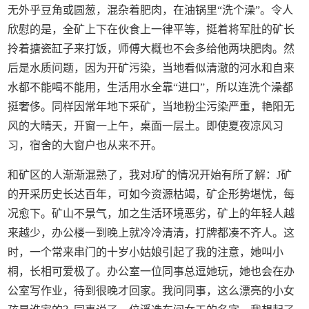
无外乎豆角或圆葱，混杂着肥肉，在油锅里“洗个澡”。令人
欣慰的是，全矿上下在伙食上一律平等，挺着将军肚的矿长
拎着搪瓷缸子来打饭，师傅大概也不会多给他两块肥肉。然
后是水质问题，因为开矿污染，当地看似清澈的河水和自来
水都不能喝不能用，生活用水全靠“进口”，所以连洗个澡都
挺奢侈。同样因常年地下采矿，当地粉尘污染严重，艳阳无
风的大晴天，开窗一上午，桌面一层土。即使夏夜凉风习
习，宿舍的大窗户也从来不开。
和矿区的人渐渐混熟了，我对J矿的情况开始有所了解：J矿
的开采历史长达百年，可如今资源枯竭，矿企形势堪忧，每
况愈下。矿山不景气，加之生活环境恶劣，矿上的年轻人越
来越少，办公楼一到晚上就冷冷清清，打牌都凑不齐人。这
时，一个常来串门的十岁小姑娘引起了我的注意，她叫小
桐，长相可爱极了。办公室一位同事总逗她玩，她也会在办
公室写作业，待到很晚才回家。我问同事，这么漂亮的小女