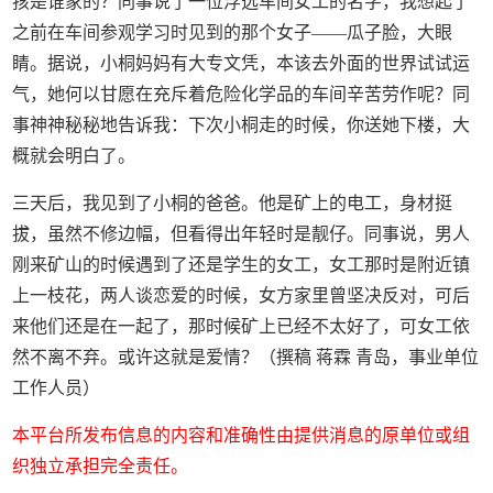
孩是谁家的？同事说了一位浮选车间女工的名字，我想起了
之前在车间参观学习时见到的那个女子——瓜子脸，大眼
睛。据说，小桐妈妈有大专文凭，本该去外面的世界试试运
气，她何以甘愿在充斥着危险化学品的车间辛苦劳作呢？同
事神神秘秘地告诉我：下次小桐走的时候，你送她下楼，大
概就会明白了。
三天后，我见到了小桐的爸爸。他是矿上的电工，身材挺
拔，虽然不修边幅，但看得出年轻时是靓仔。同事说，男人
刚来矿山的时候遇到了还是学生的女工，女工那时是附近镇
上一枝花，两人谈恋爱的时候，女方家里曾坚决反对，可后
来他们还是在一起了，那时候矿上已经不太好了，可女工依
然不离不弃。或许这就是爱情？（撰稿 蒋霖 青岛，事业单位
工作人员）
本平台所发布信息的内容和准确性由提供消息的原单位或组
织独立承担完全责任。