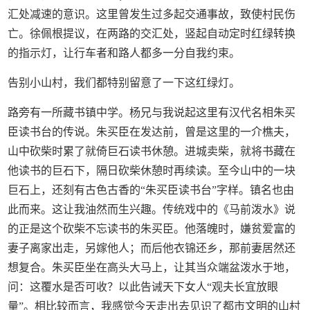
汇处减速的意识。这里曾发生过多起交通事故，致使村民伤
亡。徐佩根提议，在两路的交汇处，竖起自动定时红绿转换
的指示灯，让行车者和路人都多一分自我约束。
告别小山村，我们都特别留意了一下这红绿灯。
路旁有一所藏书镇中学。杨兄与我说起这里有汉代名相朱买
臣读书台的传说。朱买臣在发达前，曾是这里的一介樵夫，
山中砍柴时累了就倚巨石读书休憩。进城卖柴，就将书藏在
他读书的巨石下，隔日砍柴休憩时再续读。至今山中的一块
巨石上，还刻有古色古香的“朱买臣读书台”字样。镇名也由
此而来。这让我油然而生兴趣。传统戏中的《马前泼水》说
的正是这个砍柴不忘读书的朱买臣。他落魄时，嫌贫爱富的
妻子离家出走，另嫁他人；而后他衣锦还乡，那前妻居然还
想复合。朱买臣坐在高头大马上，让其当众端盆泼水于地，
问：这覆水是否可收？以此告诫天下女人“观夫长宜放眼
量”。相比较而言，我感觉今天走出去见识了都市文明的山村