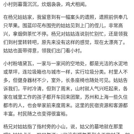
小村则暮霭沉沉，炊烟袅袅，鸡犬相闻。
在杨兄姑姑家，我留意到有一幅案头的遗照，遗照前供奉几
只苹果。围蓝印花布围兜的姑姑见到上门的侄儿，非常高
兴，拿烟倒茶忙不停。杨兄对姑姑连说别忙别忙，还是领我
们到村里转转吧，原先来没有这样的感觉，现在太漂亮了。
姑姑也面带得意，领我们出门看小村。
小村粉墙黛瓦，一家与一家间的空地处，都是光洁的水泥地
或草坪，连垃圾箱也与城市一样，实行垃圾分类。村里人不
多，但健身器材不少，室外，长条座椅也随处可见。姑姑告
诉我们，平时冷清，但到了周末，山村就人气兴旺起来，各
家在城里工作的孩子都开车回来团聚，苏州和上海一些久住
都市的人，也会举家前来度周末。这里的民宿资源和客源都
丰富。村民随之也变得很富裕。
杨兄对姑姑指了指村旁的小山，说，姑父的墓地就在那里