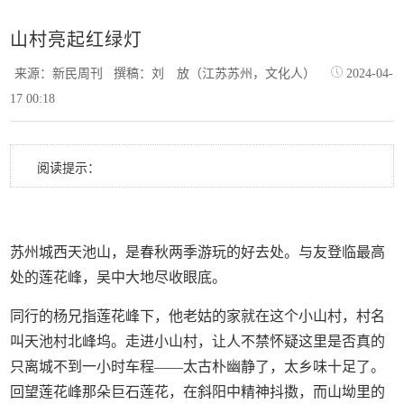
山村亮起红绿灯
来源：新民周刊
撰稿：刘 放（江苏苏州，文化人）
2024-04-
17 00:18
阅读提示：
苏州城西天池山，是春秋两季游玩的好去处。与友登临最高
处的莲花峰，吴中大地尽收眼底。
同行的杨兄指莲花峰下，他老姑的家就在这个小山村，村名
叫天池村北峰坞。走进小山村，让人不禁怀疑这里是否真的
只离城不到一小时车程——太古朴幽静了，太乡味十足了。
回望莲花峰那朵巨石莲花，在斜阳中精神抖擞，而山坳里的