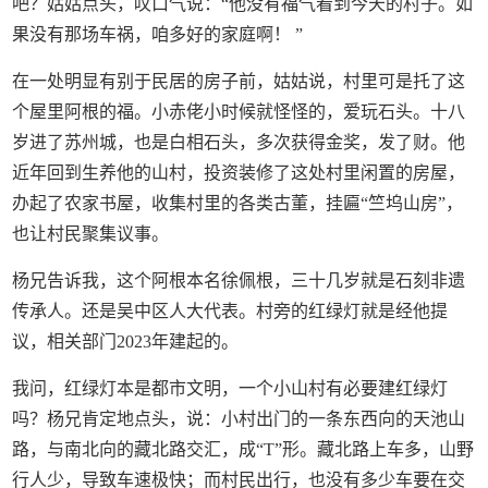
吧？姑姑点头，叹口气说：“他没有福气看到今天的村子。如
果没有那场车祸，咱多好的家庭啊！ ”
在一处明显有别于民居的房子前，姑姑说，村里可是托了这
个屋里阿根的福。小赤佬小时候就怪怪的，爱玩石头。十八
岁进了苏州城，也是白相石头，多次获得金奖，发了财。他
近年回到生养他的山村，投资装修了这处村里闲置的房屋，
办起了农家书屋，收集村里的各类古董，挂匾“竺坞山房”，
也让村民聚集议事。
杨兄告诉我，这个阿根本名徐佩根，三十几岁就是石刻非遗
传承人。还是吴中区人大代表。村旁的红绿灯就是经他提
议，相关部门2023年建起的。
我问，红绿灯本是都市文明，一个小山村有必要建红绿灯
吗？杨兄肯定地点头，说：小村出门的一条东西向的天池山
路，与南北向的藏北路交汇，成“T”形。藏北路上车多，山野
行人少，导致车速极快；而村民出行，也没有多少车要在交