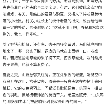
豆，招来了一小队昂首阔步的野猪，老盛观察到，那是野猪
夫妻带着自己的头胎与二胎宝贝，有时，它们彼此亲密地翻
滚嬉戏；春天，刚结出的蚕豆与豌豆，又招来了捧着豆荚啃
噬的小松鼠。村民小组长上门统计老盛的损失，说要给他申
请一定的补助，老盛谢绝了：“这就不用了吧，野猪和松鼠吃
剩的，我也一样能吃。”
除了野猪和松鼠，还有鸟，杏子由绿变黄时，鸟们就哗啦啦
地来了，哪一只杏子甜，调皮的鸟就在上面啄一口。老盛
说，若把这些刚啄破的果子摘下来，挖去啄破处，及时熬成
杏子果酱，也就不算浪费了。
春夏之交，山野葱郁又辽阔，正在涂果酱的老盛，听见空中
有鸟儿在欢叫，抬头望去，原来是一只白头鹎在杏树上来回
跳跃，它的灰色背羽上，间错泛着橄榄绿色，头顶有一撮白
色的羽毛，像是梳着帅酷的莫西干头。老盛遂赋诗：“白头鹎
的叫唤/如老木门被敲响/此时我就是山野的国王。”