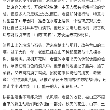
老盛是我20多年的同事，退休前两年，他在远郊荒山上租了
一处废弃的水塔，开始耕读生活。中国人都有半耕半读的梦
想，但很多人只是嘴上说说而已，老盛却付诸行动，特意与
村里签了15年合同，准备在水塔上层做一个玻璃房观景台，
好让自己面对莽莽苍山读书。他还买回电动卷扬机，把它改
造成能拽引重物上山的“电梯”，方便运送装修材料。
清理山上的垃圾与石头，运来腐殖土与肥料，改善荒山的土
壤。过了大约一年，老盛已经在山间种起菜蔬与十几棵杏
树、樱桃树。果树开花时，老盛的水塔书房仿佛就像船的桅
杆，浮漾在粉白色的浪头中。他亲自到地里扯了韭菜、掐了
菜苔，又去鸡窝摸了鸡蛋，招待前来探访他的朋友，老盛
说：“住得如此荒僻，从被油菜花田包围的地铁站钻出来，还
要走半小时才能上山，能来的人，都是知己。”
耕读生活也不可能永远一帆风顺。老盛的收获，被山里不招
自来的野生动物们吃掉相当一部分。秋天的花生、山芋、土