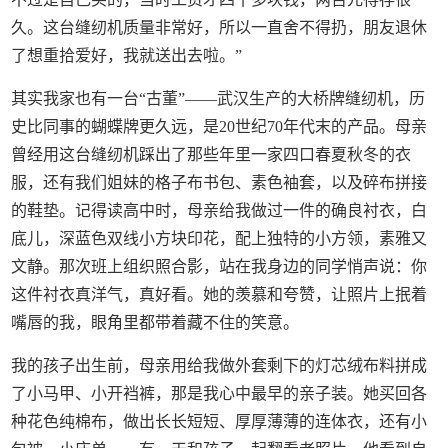
久。这台缝纫机质量非常好，所以一直舍不得扔，朋友退休
了想重拾爱好，我就送出去啦。”
其实我家也有一台“古董”——武汉生产的大桥牌缝纫机，历
史比同事的蝴蝶牌更久远，是20世纪70年代末的产品。母亲
曾经用这台缝纫机踩出了那些年里一家四口春夏秋冬的衣
服，还有我们姐妹的格子布书包、素色袖套，以及碎布拼接
的鞋垫。记得读高中时，母亲给我做过一件的确良衬衣，白
底儿，深蓝色双线小方块印花，配上独特的小方领，素雅又
文静。那次班上组织照合影，站在我身边的同学悄声说：你
这件衬衣真洋气，真好看。她的羡慕和夸赞，让照片上抿着
嘴唇的我，眼角里都带着藏不住的笑意。
我的孩子出生前，母亲用给我做外套剩下的灯芯绒布料拼成
了小马甲、小开裆裤，那是我心中最早的亲子装。她买回各
种花色纯棉布，做出长长短短、厚厚薄薄的连体衣，还有小