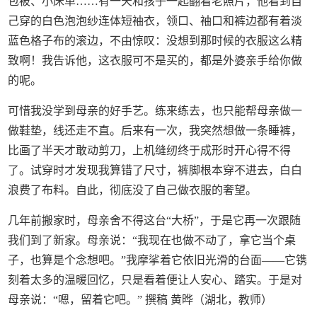
包被、小床单……有一天和孩子一起翻看老照片，他看到自
己穿的白色泡泡纱连体短袖衣，领口、袖口和裤边都有着淡
蓝色格子布的滚边，不由惊叹：没想到那时候的衣服这么精
致啊！我告诉他，这衣服可不是买的，都是外婆亲手给你做
的呢。
可惜我没学到母亲的好手艺。练来练去，也只能帮母亲做一
做鞋垫，线还走不直。后来有一次，我突然想做一条睡裤，
比画了半天才敢动剪刀，上机缝纫终于成形时开心得不得
了。试穿时才发现我算错了尺寸，裤脚根本穿不进去，白白
浪费了布料。自此，彻底没了自己做衣服的奢望。
几年前搬家时，母亲舍不得这台“大桥”，于是它再一次跟随
我们到了新家。母亲说：“我现在也做不动了，拿它当个桌
子，也算是个念想吧。”我摩挲着它依旧光滑的台面——它镌
刻着太多的温暖回忆，只是看着便让人安心、踏实。于是对
母亲说：“嗯，留着它吧。” 撰稿 黄晔（湖北，教师）