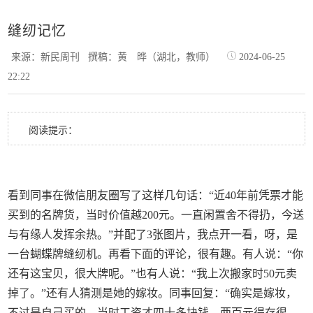
缝纫记忆
来源：新民周刊
撰稿：黄 晔（湖北，教师）
2024-06-25
22:22
阅读提示：
看到同事在微信朋友圈写了这样几句话：“近40年前凭票才能
买到的名牌货，当时价值越200元。一直闲置舍不得扔，今送
与有缘人发挥余热。”并配了3张图片，我点开一看，呀，是
一台蝴蝶牌缝纫机。再看下面的评论，很有趣。有人说：“你
还有这宝贝，很大牌呢。”也有人说：“我上次搬家时50元卖
掉了。”还有人猜测是她的嫁妆。同事回复：“确实是嫁妆，
不过是自己买的，当时工资才四十多块钱，两百元得存很